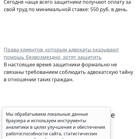
Сегодня чаще всего защитники получают оплату за
свой труд по минимальной ставке: 550 руб. в день.
Права клиентов, которым адвокаты оказывают
помощь безвозмездно, хотят защитить
В настоящее время защитники формально не
связаны требованием соблюдать адвокатскую тайну
в отношении таких граждан.
Совет ФПА РФ утвердил новые
Мы обрабатываем локальные данные
браузера и используем инструменты
разъяснения по вопросам
аналитики в целях улучшения и обеспечения
адвокатской деятельности
работоспособности сайта, статистических