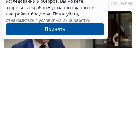
исследований и обзоров. Вы можете
7 августа 2026 13:56
Профессия
запретить обработку указанных данных в
настройках браузера. Пожалуйста,
ознакомьтесь с условиями их обработки
.
Принять
© pressmaster / Фотобанк 123RF.com
Разъяснения касаются вопросов определения
рыночного размера вознаграждения адвоката за
оказание юридической помощи, а также порядка
аннулирования решения квалификационной
комиссии о присвоении претенденту статуса