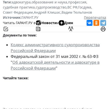
Теги:
адвокатура
,
образование и наука
,
профессия
,
судебная практика
,
судопроизводство
,
ВС РФ
,
Госдума
,
Совет Федерации
,
Андрей Клишас
,
Вадим Тюльпанов
Источник:
ГАРАНТ.РУ
Перепечатка
Читать ГАРАНТ.РУ в
Новости
и
Дзен
Документы по теме:
Кодекс административного судопроизводства
Российской Федерации
Федеральный закон от 31 мая 2002 г. № 63-ФЗ
"
Об адвокатской деятельности и адвокатуре в
Российской Федерации
"
Читайте также: