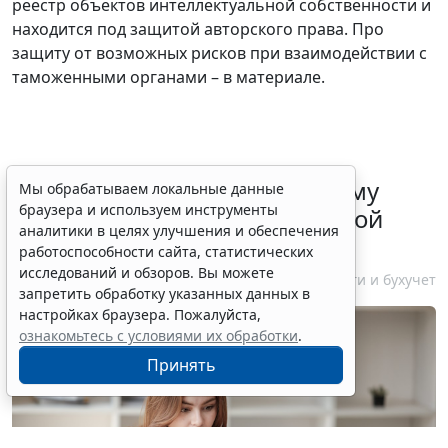
реестр объектов интеллектуальной собственности и
находится под защитой авторского права. Про
защиту от возможных рисков при взаимодействии с
таможенными органами – в материале.
ФНС России рассказала малому
Мы обрабатываем локальные данные
браузера и используем инструменты
бизнесу о порядке упрощенной
аналитики в целях улучшения и обеспечения
ликвидации компании
работоспособности сайта, статистических
исследований и обзоров. Вы можете
7 августа 2026 18:16
Налоги и бухучет
запретить обработку указанных данных в
настройках браузера. Пожалуйста,
ознакомьтесь с условиями их обработки
.
Принять