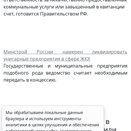
коммунальные услуги или завышенный в квитанции
счет, готовится Правительством РФ.
Минстрой России намерен ликвидировать
унитарные предприятия в сфере ЖКХ
Государственные и муниципальные предприятия
подобного рода ведомство считает необходимым
передать в концессию.
Требования к контролю
Мы обрабатываем локальные данные
браузера и используем инструменты
реализации инвестпрограмм в
аналитики в целях улучшения и обеспечения
сфере теплоснабжения уточнили
работоспособности сайта, статистических