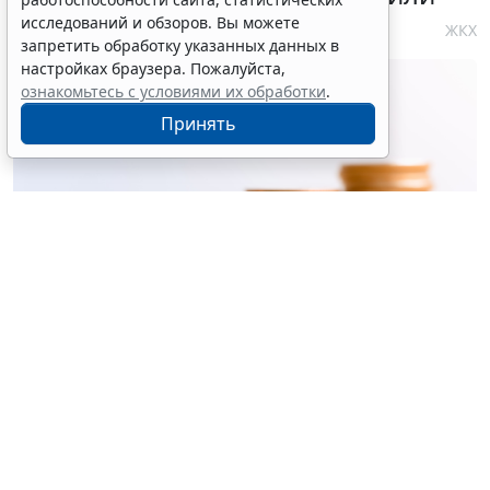
исследований и обзоров. Вы можете
4 августа 2026 10:58
ЖКХ
запретить обработку указанных данных в
настройках браузера. Пожалуйста,
ознакомьтесь с условиями их обработки
.
Принять
© ujiha / Фотобанк 123RF.com
Утверждены
общие требования
к организации и
осуществлению регионального госконтроля
(надзора) за реализацией инвестиционных
программ организаций теплоснабжения (кроме
программ, утверждаемых в соответствии с