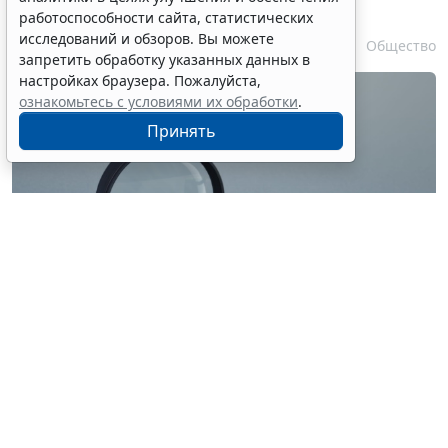
при утрате паспорта
работоспособности сайта, статистических
исследований и обзоров. Вы можете
7 августа 2026 17:55
Общество
запретить обработку указанных данных в
настройках браузера. Пожалуйста,
ознакомьтесь с условиями их обработки
.
Принять
© ilixe48 / Фотобанк 123RF.com
Россиянам напомнили, как подтвердить свою
личность при отсутствии основного документа для
идентификации гражданина. Для этого необходимо
получить временное удостоверение лично в