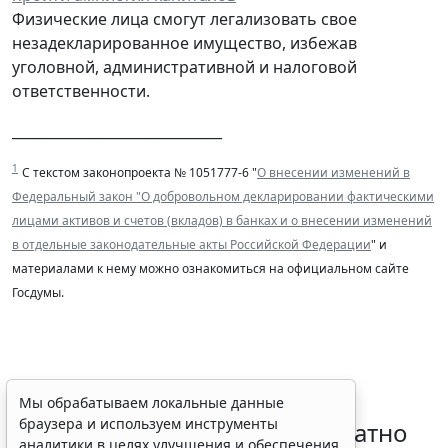
Физические лица смогут легализовать свое
незадекларированное имущество, избежав
уголовной, административной и налоговой
ответственности.
______________________________
1
С текстом законопроекта № 1051777-6 "
О внесении изменений в
Федеральный закон "О добровольном декларировании фактическими
лицами активов и счетов (вкладов) в банках и о внесении изменений
в отдельные законодательные акты Российской Федерации
" и
материалами к нему можно ознакомиться на официальном сайте
Госдумы.
Временное удостоверение
Мы обрабатываем локальные данные
браузера и используем инструменты
личности оформляется бесплатно
аналитики в целях улучшения и обеспечения