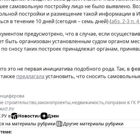
ее самовольную постройку лицо не было выявлено. Во
ольной постройки и размещение такой информации в 
ся в течение 10 дней (сегодня – семь дней) (
абз. 2-3 п. 
кументом предусмотрено, что в случае, если осуществ
ет быть организован установленным судом органом мес
по сносу таких построек принадлежат органам, приня
о это не первая инициатива подобного рода. Так, в фев
также
предлагала
установить, что сносить самовольны
Анциферова
е строительство
,
законопроекты
,
недвижимость
,
поправки в ГК 
АНТ.РУ
.РУ в
Новости
и
Дзен
ся на материалы рубрики
Другие материалы рубрики
 теме: