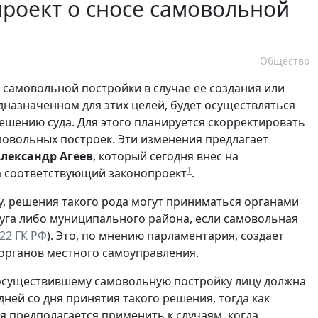
проект о сносе самовольной
Общество
 самовольной постройки в случае ее создания или
дназначенном для этих целей, будет осуществляться
ешению суда. Для этого планируется скорректировать
овольных построек. Эти изменения предлагает
лександр Агеев
, который сегодня внес на
1
 соответствующий законопроект
.
, решения такого рода могут приниматься органами
уга либо муниципального района, если самовольная
 222 ГК РФ
). Это, по мнению парламентария, создает
органов местного самоуправления.
 осуществившему самовольную постройку лицу должна
дней со дня принятия такого решения, тогда как
я предполагается применить к случаям, когда