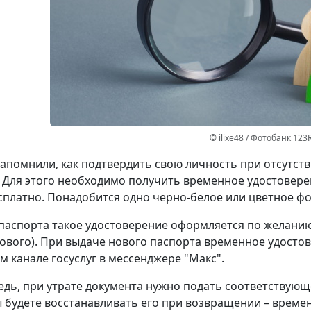
© ilixe48 / Фотобанк 123
апомнили, как подтвердить свою личность при отсутст
 Для этого необходимо получить временное удостовере
сплатно. Понадобится одно черно-белое или цветное фот
паспорта такое удостоверение оформляется по желанию 
ового). При выдаче нового паспорта временное удостов
 канале госуслуг в мессенджере "Макс".
едь, при утрате документа нужно подать соответствующ
ы будете восстанавливать его при возвращении – време