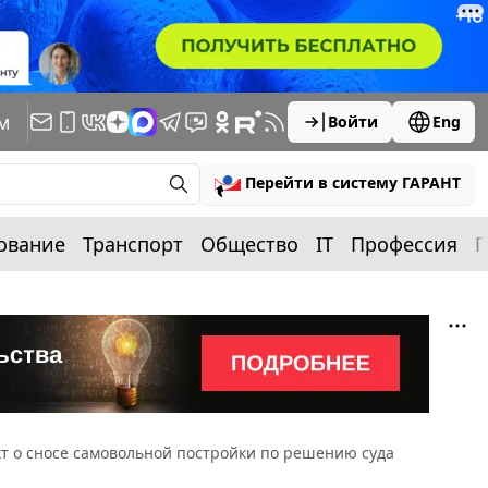
м
Войти
Eng
Перейти в систему ГАРАНТ
ование
Транспорт
Общество
IT
Профессия
П
кт о сносе самовольной постройки по решению суда