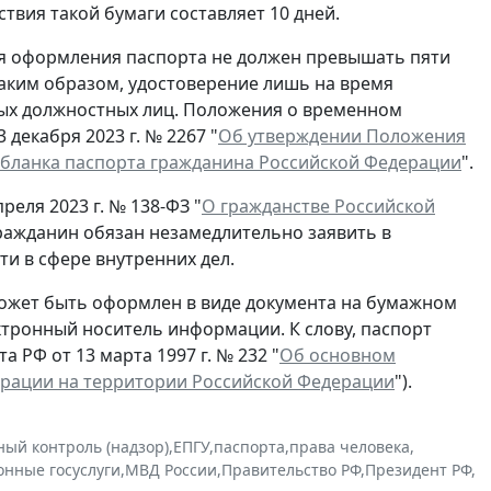
ствия такой бумаги составляет 10 дней.
ля оформления паспорта не должен превышать пяти
Таким образом, удостоверение лишь на время
ых должностных лиц. Положения о временном
декабря 2023 г. № 2267 "
Об утверждении Положения
 бланка паспорта гражданина Российской Федерации
".
реля 2023 г. № 138-ФЗ "
О гражданстве Российской
гражданин обязан незамедлительно заявить в
и в сфере внутренних дел.
ожет быть оформлен в виде документа на бумажном
ектронный носитель информации. К слову, паспорт
 РФ от 13 марта 1997 г. № 232 "
Об основном
ерации на территории Российской Федерации
").
ный контроль (надзор)
,
ЕПГУ
,
паспорта
,
права человека
,
онные госуслуги
,
МВД России
,
Правительство РФ
,
Президент РФ
,