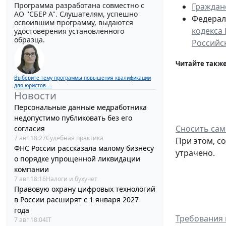
Программа разработана совместно с
Граждан
АО ''СБЕР А". Слушателям, успешно
Федераль
освоившим программу, выдаются
кодекса
удостоверения установленного
образца.
Российс
Читайте также
Выберите тему программы повышения квалификации
для юристов ...
Новости
Персональные данные медработника
недопустимо публиковать без его
Сносить сам
согласия
7 авг 18:27
Судебная практика
При этом, с
ФНС России рассказала малому бизнесу
утрачено.
о порядке упрощенной ликвидации
компании
7 авг 18:16
Налоги и бухучет
Правовую охрану цифровых технологий
в России расширят с 1 января 2027
года
Требования 
7 авг 18:04
IT