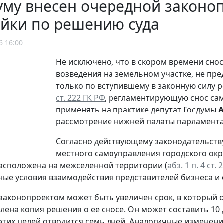
уму внесен очередной законо
ойки по решению суда
6 16:00
Не исключено, что в скором времени снос
возведения на земельном участке, не пре
только по вступившему в законную силу р
ст. 222 ГК РФ
, регламентирующую снос сам
применять на практике депутат Госдумы
А
рассмотрение нижней палаты парламента
Согласно действующему законодательству
местного самоуправления городского окр
асположена на межселенной территории (
абз. 1 п. 4 ст.
ые условия взаимодействия представителей бизнеса и 
 законопроектом может быть увеличен срок, в который
лена копия решения о ее сносе. Он может составить 10 
 этих целей отводится семь дней. Аналогичные изменени