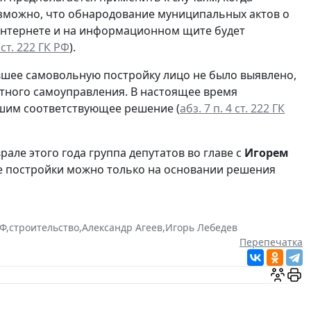
зможно, что обнародование муниципальных актов о
Интернете и на информационном щите будет
4 ст. 222 ГК РФ
).
ившее самовольную постройку лицо не было выявлено,
тного самоуправления. В настоящее время
вшим соответствующее решение (
абз. 7 п. 4 ст. 222 ГК
рале этого года группа депутатов во главе с
Игорем
е постройки можно только на основании решения
РФ
,
строительство
,
Александр Агеев
,
Игорь Лебедев
Перепечатка