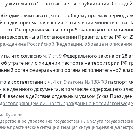
сту жительства", – разъясняется в публикации. Срок дей
обходимо учитывать, что по общему правилу период д
й со дня приема заявления в отделении министерства. 
спорт. Он предъявляется по требованию уполномоченн
ии закреплены в Постановлении Правительства РФ от 23 
гражданина Российской Федерации, образца и описания
ить, что согласно
ч. 7 ст. 9
Федерального закона от 28 ап
, об утрате или о хищении паспорта на территории РФ 
ьный орган федерального органа исполнительной власт
то в соответствии с
ч. 4 ст. 9 закона № 138-ФЗ
паспорт м
и в виде иного документа, в том числе содержащего эл
РФ введен в действие отдельным указом (Указ Президента
удостоверяющем личность гражданина Российской Фед
ил Куканов
ударственное управление
,
государственные услуги
,
государствен
ение
,
практические ситуации
,
текущая ситуация
,
физлица
,
электр