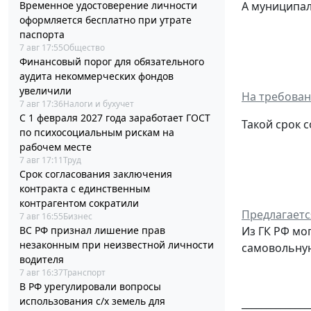
Временное удостоверение личности
А муниципал
оформляется бесплатно при утрате
паспорта
7 авг 17:55
Общество
Финансовый порог для обязательного
аудита некоммерческих фондов
увеличили
На требован
7 авг 17:36
Налоги и бухучет
С 1 февраля 2027 года заработает ГОСТ
Такой срок с
по психосоциальным рискам на
рабочем месте
7 авг 17:11
Труд
Срок согласования заключения
контракта с единственным
контрагентом сократили
Предлагаетс
7 авг 16:55
Бизнес
ВС РФ признал лишение прав
Из ГК РФ мо
незаконным при неизвестной личности
самовольную
водителя
7 авг 16:37
Транспорт
В РФ урегулировали вопросы
использования с/х земель для
______________