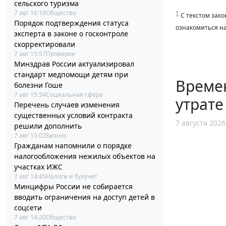
сельского туризма
7 авг 16:18
Общество
1
С текстом зако
Порядок подтверждения статуса
ознакомиться н
эксперта в законе о госконтроле
скорректировали
7 авг 15:57
Проверки
Минздрав России актуализировал
стандарт медпомощи детям при
Време
болезни Гоше
7 авг 15:34
Социальная сфера
утрате
Перечень случаев изменения
существенных условий контракта
7 августа 2026
решили дополнить
7 авг 15:02
Бизнес
Гражданам напомнили о порядке
налогообложения нежилых объектов на
участках ИЖС
7 авг 14:45
Налоги и бухучет
Минцифры России не собирается
вводить ограничения на доступ детей в
соцсети
7 авг 14:20
Общество