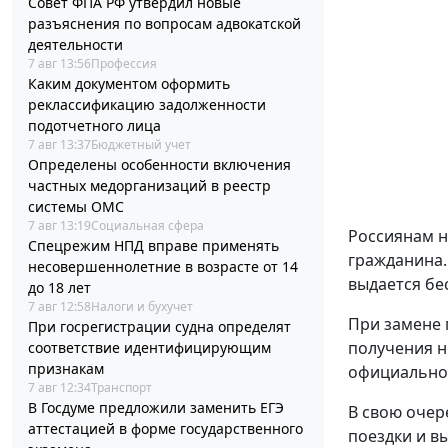
Совет ФПА РФ утвердил новые
разъяснения по вопросам адвокатской
деятельности
7 авг 13:56
Профессия
Каким документом оформить
реклассификацию задолженности
подотчетного лица
7 авг 13:37
Бюджетный учет
Определены особенности включения
частных медорганизаций в реестр
системы ОМС
7 авг 13:19
Социальная сфера
Россиянам н
Спецрежим НПД вправе применять
гражданина.
несовершеннолетние в возрасте от 14
выдается бе
до 18 лет
7 авг 12:58
Налоги и бухучет
При замене 
При госрегистрации судна определят
получения н
соответствие идентифицирующим
признакам
официальном
7 авг 12:34
Транспорт
В Госдуме предложили заменить ЕГЭ
В свою очер
аттестацией в форме государственного
поездки и в