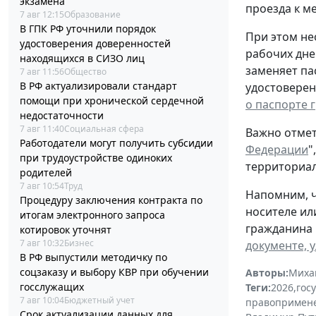
экзамена
проезда к ме
7 авг 12:15
Образование
В ГПК РФ уточнили порядок
При этом не
удостоверения доверенностей
рабочих дне
находящихся в СИЗО лиц
заменяет па
7 авг 11:56
Общество
В РФ актуализировали стандарт
удостоверен
помощи при хронической сердечной
о паспорте 
недостаточности
7 авг 11:40
Социальная сфера
Важно отмет
Работодатели могут получить субсидии
Федерации
"
при трудоустройстве одиноких
территориал
родителей
7 авг 10:54
Труд
Напомним, ч
Процедуру заключения контракта по
носителе ил
итогам электронного запроса
гражданина 
котировок уточнят
7 авг 10:32
Бизнес
документе, 
В РФ выпустили методичку по
соцзаказу и выбору КВР при обучении
Авторы:
Миха
госслужащих
Теги:
2026
,
гос
7 авг 10:04
Бюджетный учет
правопримен
Срок актуализации данных для