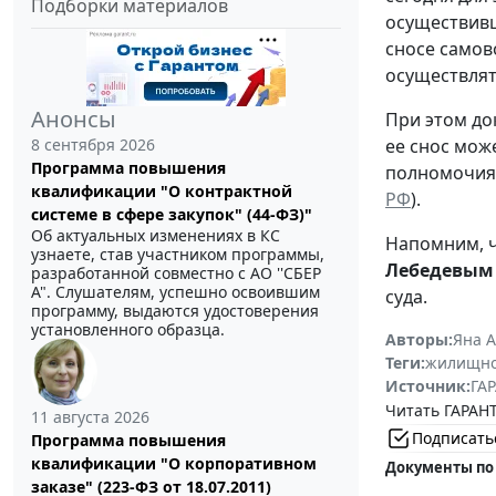
Подборки материалов
осуществивш
сносе самов
осуществлять
Анонсы
При этом до
8 сентября 2026
ее снос мож
Программа повышения
полномочия 
квалификации "О контрактной
РФ
).
системе в сфере закупок" (44-ФЗ)"
Об актуальных изменениях в КС
Напомним, чт
узнаете, став участником программы,
Лебедевым
разработанной совместно с АО ''СБЕР
А". Слушателям, успешно освоившим
суда.
программу, выдаются удостоверения
установленного образца.
Авторы:
Яна 
Теги:
жилищно
Источник:
ГАР
Читать ГАРАНТ
11 августа 2026
Подписать
Программа повышения
квалификации "О корпоративном
Документы по
заказе" (223-ФЗ от 18.07.2011)