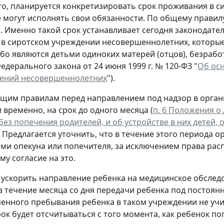
о, планируется конкретизировать срок проживания в си
 могут исполнять свои обязанности. По общему правилу
. Именно такой срок устанавливает сегодня законодате
в сиротском учреждении несовершеннолетних, которые
ибо являются детьми одиноких матерей (отцов), безраб
4 Федерального закона от 24 июня 1999 г. № 120-ФЗ "
Об ос
ений несовершеннолетних
").
щим правилам перед направлением под надзор в органи
 временно, на срок до одного месяца (
п. 6 Положения о
без попечения родителей, и об устройстве в них детей,
 Предлагается уточнить, что в течение этого периода о
ми опекуна или попечителя, за исключением права ра
му согласие на это.
 ускорить направление ребенка на медицинское обслед
 в течение месяца со дня передачи ребенка под постоян
енного пребывания ребенка в таком учреждении не учи
ок будет отсчитываться с того момента, как ребенок по