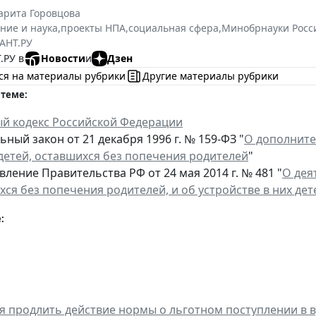
арита Горовцова
ние и наука
,
проекты НПА
,
социальная сфера
,
Минобрнауки Росс
АНТ.РУ
.РУ в
Новости
и
Дзен
ся на материалы рубрики
Другие материалы рубрики
 теме:
й кодекс Российской Федерации
ный закон от 21 декабря 1996 г. № 159-ФЗ "
О дополните
 детей, оставшихся без попечения родителей
"
ление Правительства РФ от 24 мая 2014 г. № 481 "
О дея
хся без попечения родителей, и об устройстве в них де
:
я продлить действие нормы о льготном поступлении в в