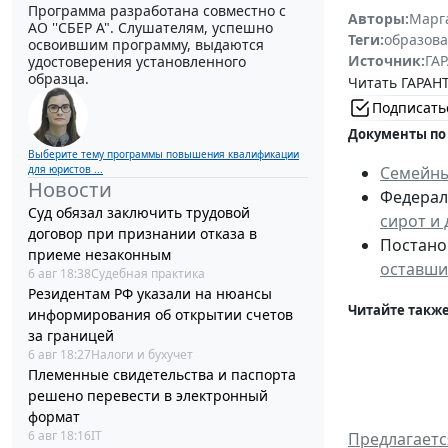
Программа разработана совместно с
Авторы:
Марг
АО ''СБЕР А". Слушателям, успешно
Теги:
образова
освоившим программу, выдаются
Источник:
ГАР
удостоверения установленного
образца.
Читать ГАРАНТ
Подписать
Документы по
Выберите тему программы повышения квалификации
для юристов ...
Семейны
Новости
Федераль
Суд обязал заключить трудовой
сирот и
договор при признании отказа в
Постанов
приеме незаконным
оставши
6 авг 18:38
Судебная практика
Резидентам РФ указали на нюансы
Читайте также
информирования об открытии счетов
за границей
6 авг 18:27
Налоги и бухучет
Племенные свидетельства и паспорта
решено перевести в электронный
формат
6 авг 18:16
IT
Предлагаетс