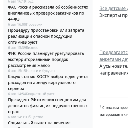
6 авг 16:19
Труд
ФАС России рассказала об особенностях
Все детские
внеплановых проверок заказчиков по
Эксперты пр
44-ФЗ
6 авг 16:00
Проверки
Процедуру приостановки или запрета
реализации опасной продукции
оптимизируют
6 авг 15:39
Бизнес
Предлагаетс
ФНС России планирует урегулировать
анкетами де
экстерриториальный порядок
рассмотрения жалоб
А усыновите
6 авг 15:15
Налоги и бухучет
направления
Какую статью КОСГУ выбрать для учета
расходов на аренду виртуального
сервера
6 авг 14:54
Бюджетный учет
______________
Президент РФ отменил спецрежим для
депозитов физлиц из недружественных
1
С текстом про
стран
материалами к н
6 авг 14:31
Общество
Социальный вычет на лечение