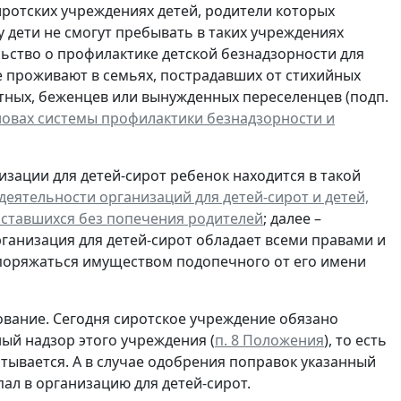
ротских учреждениях детей, родители которых
 дети не смогут пребывать в таких учреждениях
льство о профилактике детской безнадзорности для
 проживают в семьях, пострадавших от стихийных
отных, беженцев или вынужденных переселенцев (подп.
новах системы профилактики безнадзорности и
зации для детей-сирот ребенок находится в такой
 деятельности организаций для детей-сирот и детей,
 оставшихся без попечения родителей
; далее –
рганизация для детей-сирот обладает всеми правами и
споряжаться имуществом подопечного от его имени
ование. Сегодня сиротское учреждение обязано
ный надзор этого учреждения (
п. 8 Положения
), то есть
тывается. А в случае одобрения поправок указанный
пал в организацию для детей-сирот.