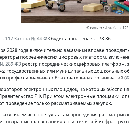
© davizro / Фотобанк 123
ст. 112 Закона № 44-ФЗ
будет дополнена чч. 78-86.
бря 2028 года включительно заказчики вправе проводи
ператоры посреднических цифровых платформ, включе
 № 289-ФЗ
реестр посреднических цифровых платформ, з
жд государственных или муниципальных дошкольных о
 и профессиональных образовательных организаций (
Ф
ераторов электронных площадок, на которых обеспечив
Правительство РФ. При этом электронные площадки, оп
т проведение только рассматриваемых закупок.
, заключаемые по результатам проведения рассматривае
 товара с использованием логистической инфраструкт