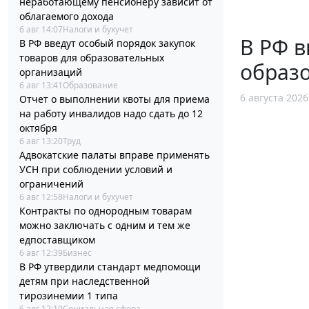
неработающему пенсионеру зависит от
облагаемого дохода
6 авг 14:07
Налоги и бухучет
В РФ в
В РФ введут особый порядок закупок
товаров для образовательных
образ
организаций
6 авг 13:41
Образование
6 августа 2026
Отчет о выполнении квоты для приема
на работу инвалидов надо сдать до 12
октября
6 авг 13:20
Труд
Адвокатские палаты вправе применять
УСН при соблюдении условий и
ограничений
6 авг 12:58
Налоги и бухучет
Контракты по однородным товарам
можно заключать с одним и тем же
едпоставщиком
6 авг 12:39
Бизнес
В РФ утвердили стандарт медпомощи
детям при наследственной
тирозинемии 1 типа
6 авг 12:10
Социальная сфера