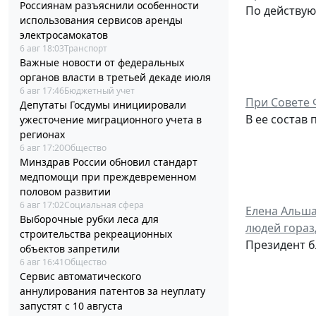
Россиянам разъяснили особенности
По действую
использования сервисов аренды
электросамокатов
6 авг 18:03
Транспорт
Важные новости от федеральных
органов власти в третьей декаде июля
6 авг 17:46
Бюджетный учет
При Совете 
Депутаты Госдумы инициировали
В ее состав
ужесточение миграционного учета в
регионах
6 авг 17:20
Общество
Минздрав России обновил стандарт
медпомощи при преждевременном
половом развитии
6 авг 17:02
Социальная сфера
Елена Альша
Выборочные рубки леса для
людей гораз
строительства рекреационных
Президент б
объектов запретили
6 авг 16:41
Общество
Сервис автоматического
аннулирования патентов за неуплату
запустят с 10 августа