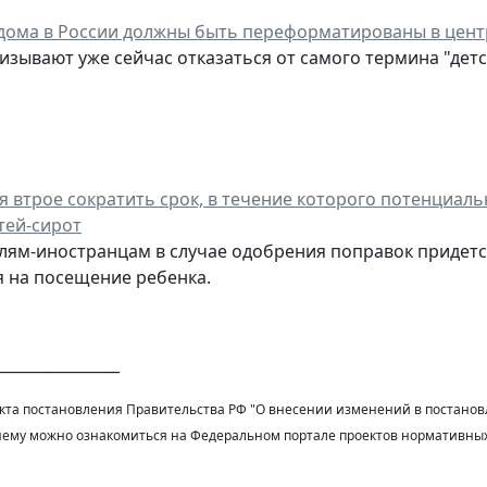
 дома в России должны быть переформатированы в цент
изывают уже сейчас отказаться от самого термина "детс
я втрое сократить срок, в течение которого потенциа
тей-сирот
лям-иностранцам в случае одобрения поправок придетс
 на посещение ребенка.
________________
екта постановления Правительства РФ "О внесении изменений в постановл
ему можно ознакомиться на Федеральном портале проектов нормативных пр