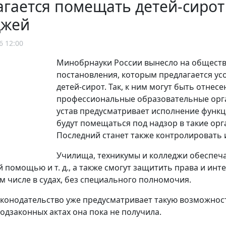
гается помещать детей-сирот
джей
6 12:00
Минобрнауки России вынесло на обществ
постановления, которым предлагается ус
детей-сирот. Так, к ним могут быть отне
профессиональные образовательные орган
устав предусматривает исполнение функци
будут помещаться под надзор в такие ор
Последний станет также контролировать и
Училища, техникумы и колледжи обеспеча
 помощью и т. д., а также смогут защитить права и ин
ом числе в судах, без специального полномочия.
конодательство уже предусматривает такую возможност
подзаконных актах она пока не получила.