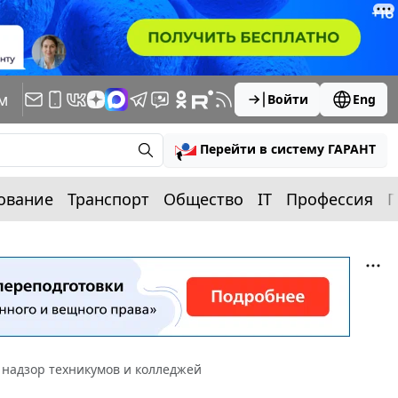
м
Войти
Eng
Перейти в систему ГАРАНТ
ование
Транспорт
Общество
IT
Профессия
П
 надзор техникумов и колледжей