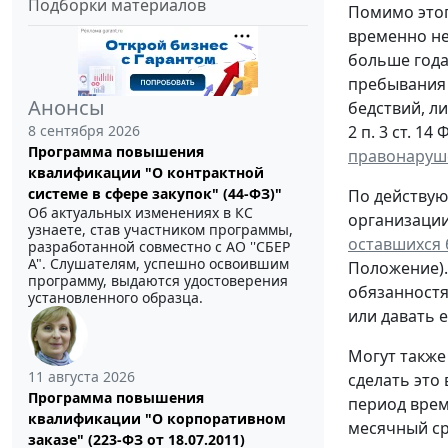
Подборки материалов
Помимо этог
временно не
больше года
пребывания 
Анонсы
бедствий, л
8 сентября 2026
2 п. 3 ст. 1
Программа повышения
правонаруш
квалификации "О контрактной
системе в сфере закупок" (44-ФЗ)"
По действую
Об актуальных изменениях в КС
организации
узнаете, став участником программы,
оставшихся 
разработанной совместно с АО ''СБЕР
А". Слушателям, успешно освоившим
Положение).
программу, выдаются удостоверения
обязанностя
установленного образца.
или давать е
Могут также
11 августа 2026
сделать это
Программа повышения
период врем
квалификации "О корпоративном
месячный ср
заказе" (223-ФЗ от 18.07.2011)