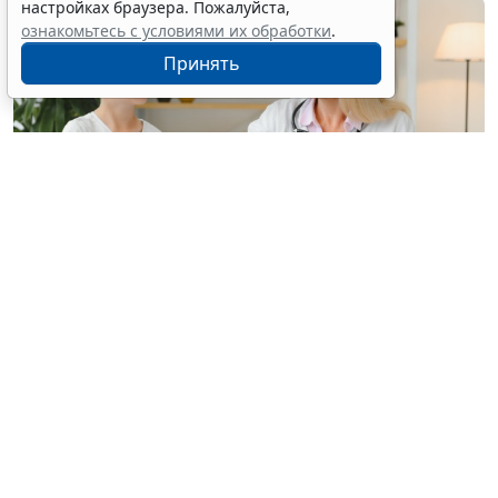
настройках браузера. Пожалуйста,
ознакомьтесь с условиями их обработки
.
Принять
© hryshchyshen / Фотобанк 123RF.com
Минздрав России утвердил новый "детский"
стандарт медпомощи при преждевременном
половом развитии взамен аналогичного от 2022
года, коды по МКБ-Х:
Е22.8
Другие состояния
гиперфункции гипофиза,
Е28.1
Избыток андрогенов,
Е29.0
Гиперфункция яичек,
Е30.1
Преждевременное
половое созревание,
Е30.8
Другие нарушения