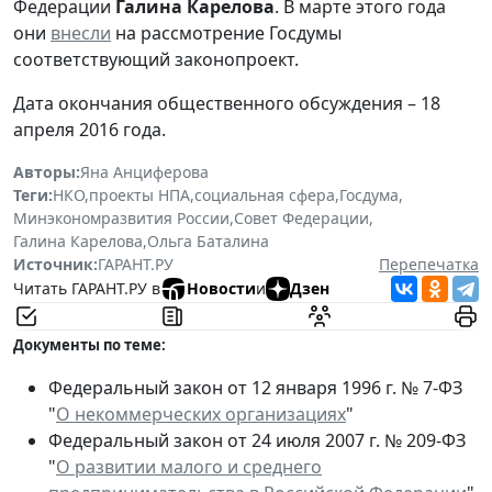
Федерации
Галина Карелова
.
В марте этого года
они
внесли
на рассмотрение Госдумы
соответствующий законопроект.
Дата окончания общественного обсуждения – 18
апреля 2016 года.
Авторы:
Яна Анциферова
Теги:
НКО
,
проекты НПА
,
социальная сфера
,
Госдума
,
Минэкономразвития России
,
Совет Федерации
,
Галина Карелова
,
Ольга Баталина
Источник:
ГАРАНТ.РУ
Перепечатка
Читать ГАРАНТ.РУ в
Новости
и
Дзен
Документы по теме:
Федеральный закон от 12 января 1996 г. № 7-ФЗ
"
О некоммерческих организациях
"
Федеральный закон от 24 июля 2007 г. № 209-ФЗ
"
О развитии малого и среднего