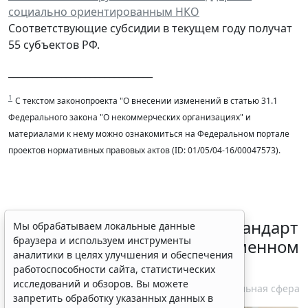
социально ориентированным НКО
Соответствующие субсидии в текущем году получат
55 субъектов РФ.
______________________________
1
С текстом законопроекта "О внесении изменений в статью 31.1
Федерального закона "О некоммерческих организациях" и
материалами к нему можно ознакомиться на Федеральном портале
проектов нормативных правовых актов (ID: 01/05/04-16/00047573).
Минздрав России обновил стандарт
Мы обрабатываем локальные данные
браузера и используем инструменты
медпомощи при преждевременном
аналитики в целях улучшения и обеспечения
половом развитии
работоспособности сайта, статистических
исследований и обзоров. Вы можете
6 августа 2026 17:02
Социальная сфера
запретить обработку указанных данных в