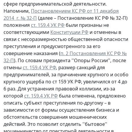
сфере предпринимательской деятельности.
Напомним,
Постановлением КС РФ от 11 декабря
2014 г. № 32-П
(далее – Постановление КС РФ № 32-П)
положения
ст. 159.4 УК РФ
были признаны не
соответствующими
Конституции РФ
и отменены в
связи с несоразмерностью общественной опасности
преступления и предусмотренного за его
совершение наказания (
п. 2 Постановления КС РФ №
32-П
). По словам президента ''Опоры России'', после
отмены
ст. 159.4 УК РФ
, размер санкций для
предпринимателей, за причинение крупного и особо
крупного ущерба по ст 159 УК РФ, увеличился от 4 до
6 раз. Для устранения правовой коллизии, из-за
которой
ст. 159.4 УК РФ
была отменена, предложено
описать субъект преступления по-другому – в
зависимости от формы осуществления бизнеса и
обстоятельств совершения мошеннических
действий. Это позволит отделить ''бытовое''
мошенничество от преступной деятельности в