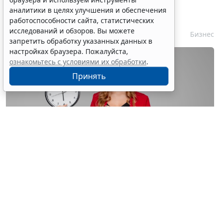
контракта с единственным
аналитики в целях улучшения и обеспечения
контрагентом сократили
работоспособности сайта, статистических
исследований и обзоров. Вы можете
7 августа 2026 16:55
Бизнес
запретить обработку указанных данных в
настройках браузера. Пожалуйста,
ознакомьтесь с условиями их обработки
.
Принять
© astimak / Фотобанк 123RF.com
Изменения внесены в
ч. 8 ст. 93 Закона № 44-ФЗ
. С 1
января 2027 года такой срок будет составлять не 8, а
5 рабочих дней со дня, следующего за днем