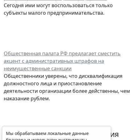
Сегодня ими могут воспользоваться только
субъекты малого предпринимательства.
Общественная палата РФ предлагает сместить
акцент с административных штрафов на
неимущественные санкции
Общественники уверены, что дисквалификация
должностного лица и приостановление
деятельности организации более действенны, чем
наказание рублем.
Срок согласования заключения
Мы обрабатываем локальные данные
браузера и используем инструменты