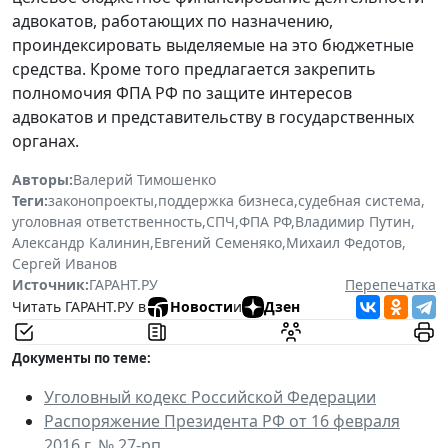
адвокатов, работающих по назначению,
проиндексировать выделяемые на это бюджетные
средства. Кроме того предлагается закрепить
полномочия ФПА РФ по защите интересов
адвокатов и представительству в государственных
органах.
Авторы:
Валерий Тимошенко
Теги:
законопроекты
,
поддержка бизнеса
,
судебная система
,
уголовная ответственность
,
СПЧ
,
ФПА РФ
,
Владимир Путин
,
Александр Калинин
,
Евгений Семеняко
,
Михаил Федотов
,
Сергей Иванов
Источник:
ГАРАНТ.РУ
Перепечатка
Читать ГАРАНТ.РУ в
Новости
и
Дзен
Документы по теме:
Уголовный кодекс Российской Федерации
Распоряжение Президента РФ от 16 февраля
2016 г. № 27-рп