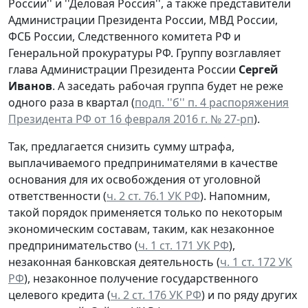
России'' и ''Деловая Россия'', а также представители
Администрации Президента России, МВД России,
ФСБ России, Следственного комитета РФ и
Генеральной прокуратуры РФ. Группу возглавляет
глава Администрации Президента России
Сергей
Иванов
. А заседать рабочая группа будет не реже
одного раза в квартал (
подп. ''б'' п. 4 распоряжения
Президента РФ от 16 февраля 2016 г. № 27-рп
).
Так, предлагается снизить сумму штрафа,
выплачиваемого предпринимателями в качестве
основания для их освобождения от уголовной
ответственности (
ч. 2 ст. 76.1 УК РФ
). Напомним,
такой порядок применяется только по некоторым
экономическим составам, таким, как незаконное
предпринимательство (
ч. 1 ст. 171 УК РФ
),
незаконная банковская деятельность (
ч. 1 ст. 172 УК
РФ
), незаконное получение государственного
целевого кредита (
ч. 2 ст. 176 УК РФ
) и по ряду других