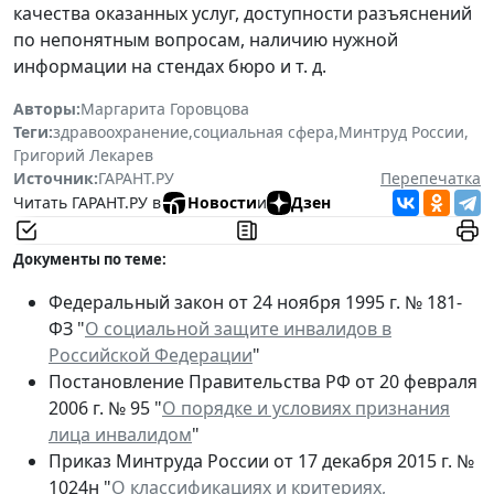
качества оказанных услуг, доступности разъяснений
по непонятным вопросам, наличию нужной
информации на стендах бюро и т. д.
Авторы:
Маргарита Горовцова
Теги:
здравоохранение
,
социальная сфера
,
Минтруд России
,
Григорий Лекарев
Источник:
ГАРАНТ.РУ
Перепечатка
Читать ГАРАНТ.РУ в
Новости
и
Дзен
Документы по теме:
Федеральный закон от 24 ноября 1995 г. № 181-
ФЗ "
О социальной защите инвалидов в
Российской Федерации
"
Постановление Правительства РФ от 20 февраля
2006 г. № 95 "
О порядке и условиях признания
лица инвалидом
"
Приказ Минтруда России от 17 декабря 2015 г. №
1024н "
О классификациях и критериях,