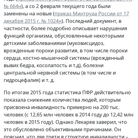
№ 664н
), а со 2 февраля текущего года были
заменены на новые (
приказ Минтруда России от 17
декабря 2015 г. № 1024н
). Последний документ, в
частности, более подробно описывает нарушения
функций организма, обусловленные некоторыми
детскими заболеваниями (муковисцидоз,
врожденные пороки развития, в том числе пороки
сердца, костно-мышечной системы (врожденный
вывих бедра, косолапость и т.д), болезни
центральной нервной системы (в том числе и
гидроцефалия) и т. д.
По итогам 2015 года статистика ПФР действительно
показала снижение количества людей, которым
присвоена инвалидность примерно на 200 тыс.
человек (с 12,65 млн человек в 2014 году до 12,42 млн
человек в 2015 году). Однако Лекарев заверил, что
это обусловлено объективными причинами. Он
пояснил, что две трети в структуре инвалидности –