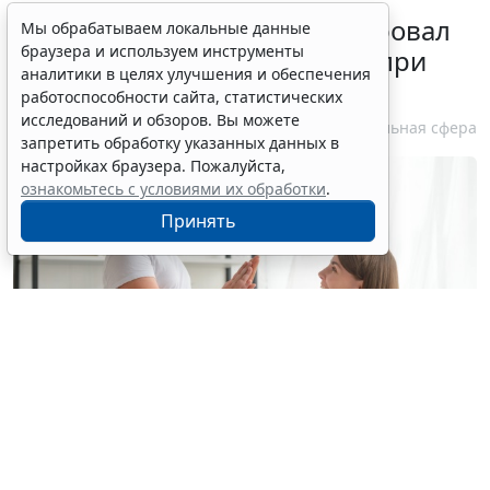
Минздрав России актуализировал
Мы обрабатываем локальные данные
браузера и используем инструменты
стандарт медпомощи детям при
аналитики в целях улучшения и обеспечения
болезни Гоше
работоспособности сайта, статистических
исследований и обзоров. Вы можете
7 августа 2026 15:34
Социальная сфера
запретить обработку указанных данных в
настройках браузера. Пожалуйста,
ознакомьтесь с условиями их обработки
.
Принять
© yuragolub / Фотобанк 123RF.com
С 10 августа применяется новый стандарт