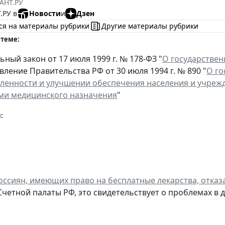
АНТ.РУ
.РУ в
Новости
и
Дзен
ся на материалы рубрики
Другие материалы рубрики
 теме:
ный закон от 17 июля 1999 г. № 178-ФЗ "
О государстве
ление Правительства РФ от 30 июля 1994 г. № 890 "
О го
енности и улучшении обеспечения населения и учрежд
ми медицинского назначения
"
:
оссиян, имеющих право на бесплатные лекарства, отказ
четной палаты РФ, это свидетельствует о проблемах в 