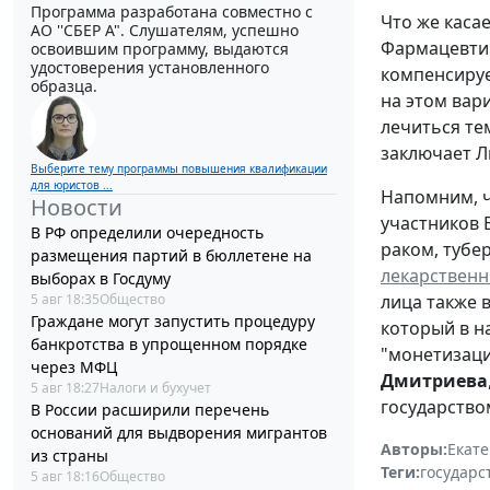
Программа разработана совместно с
Что же каса
АО ''СБЕР А". Слушателям, успешно
Фармацевтич
освоившим программу, выдаются
удостоверения установленного
компенсируе
образца.
на этом вар
лечиться те
заключает Л
Выберите тему программы повышения квалификации
для юристов ...
Напомним, ч
Новости
участников 
В РФ определили очередность
раком, тубер
размещения партий в бюллетене на
лекарственн
выборах в Госдуму
5 авг 18:35
Общество
лица также 
Граждане могут запустить процедуру
который в на
банкротства в упрощенном порядке
"монетизаци
через МФЦ
Дмитриева
5 авг 18:27
Налоги и бухучет
государство
В России расширили перечень
оснований для выдворения мигрантов
Авторы:
Екат
из страны
Теги:
государс
5 авг 18:16
Общество