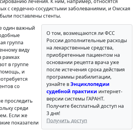
сированию лечения. К ним, например, относятся
ных с сердечно-сосудистыми заболеваниями, и Омская
 были поставлены стенты.
е один важный
О том, возмещаются ли ФСС
подобные
России дополнительные расходы
ная группа
на лекарственные средства,
ленному виду
приобретенные пациентом на
в рамках
основании рецепта врача уже
вот в группе
после истечения срока действия
 помощь, и
программы реабилитации,
потребуется
узнайте в
Энциклопедии
ентов со
судебной практики
интернет-
версии системы ГАРАНТ.
пе проследить
Получите бесплатный доступ на
ольку среди
3 дня!
ем. Если же
Получить доступ
какие показатели