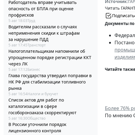
Источник:
ГАР
Работодатель вправе учитывать
Читать ГАРАНТ
опасность от БПЛА при оценке
профрисков
Подписать
5 авг 18:03
Труд
Документы по
Водителям рассказали о случаях
неприменения скидки к штрафам
Федераль
за нарушение ПДД
Постанов
5 авг 17:45
Транспорт
промышл
Налогоплательщикам напомнили об
изделия
упрощенном порядке регистрации ККТ
через ЛК
Читайте также
5 авг 17:12
Бизнес
Глава государства утвердил поправки в
НК РФ для стабилизации топливного
рынка
5 авг 16:54
Налоги и бухучет
Список актов для работ по
каталогизации в сфере
Более 76% р
гособоронзаказа скорректируют
По мнению С
5 авг 16:30
Общество
В России уточнили порядок
лицензионного контроля