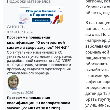
регионы, ко
Подборки материалов
Кировская о
область, вы
В настоящее
Анонсы
вопрос, кас
8 сентября 2026
льготы. По 
Программа повышения
(например, 
квалификации "О контрактной
заболевания
системе в сфере закупок" (44-ФЗ)"
социальной 
Об актуальных изменениях в КС
узнаете, став участником программы,
пациентов п
разработанной совместно с АО ''СБЕР
обосновать 
А". Слушателям, успешно освоившим
программу, выдаются удостоверения
выработать 
установленного образца.
схожими диа
софинансиро
определенны
11 августа 2026
детей до 15
Программа повышения
брать группу
квалификации "О корпоративном
улучшились, 
заказе" (223-ФЗ от 18.07.2011)