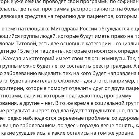
торые уже сейчас проводят свои программы по софинан
бласть, где такая программа распространяется на боль
деляющая средства на терапию для пациентов, которым
 время на площадке Минздрава России обсуждается ещ
ающийся группы людей, которые будут иметь право на 
словам Титовой, есть две основные категории – социаль
дети до 15 лет) и пациенты, которые относятся к опреде
. Каждая из категорий имеет свои плюсы и минусы. Так, 
группы можно будет легко составить реестр граждан. А 
о заболеванию выделить тех, на кого будет направлена
это, будет значительно сложнее – для этого, например, 
критерии, которые помогут отделить друг от друга паци
гнозами, одни из которых подпадают под программу
вания, а другие – нет. В то же время в социальной груп
е результаты через год-два будет затруднительно, поск
 лет редко наблюдаются серьезные проблемы со здоровь
 лиц по заболеваниям, то здесь гораздо легче понять, 
какие ухудшились, а какие остались на том же уровне.