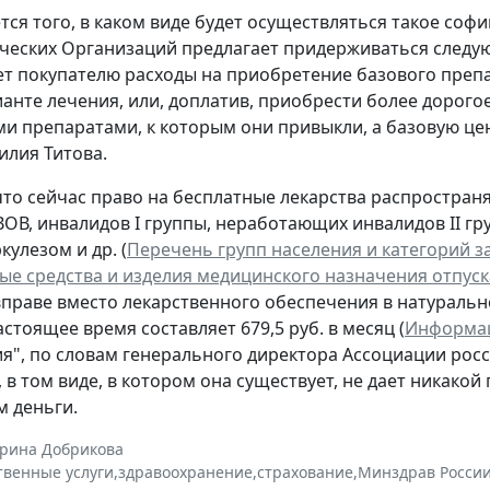
ется того, в каком виде будет осуществляться такое с
еских Организаций предлагает придерживаться следу
т покупателю расходы на приобретение базового препар
ианте лечения, или, доплатив, приобрести более дорогое
ми препаратами, к которым они привыкли, а базовую цен
илия Титова.
то сейчас право на бесплатные лекарства распространя
ВОВ, инвалидов I группы, неработающих инвалидов II гру
кулезом и др. (
Перечень групп населения и категорий 
ые средства и изделия медицинского назначения отпус
вправе вместо лекарственного обеспечения в натурал
стоящее время составляет 679,5 руб. в месяц (
Информаци
я", по словам генерального директора Ассоциации ро
, в том виде, в котором она существует, не дает никак
м деньги.
ерина Добрикова
твенные услуги
,
здравоохранение
,
страхование
,
Минздрав Росси