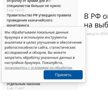
отсрочку от армии для ИТ-
специалистов больше не нужно
5 авг 13:21
IT
В РФ 
Правительство РФ утвердило правила
проведения казначейского
на выб
мониторинга
5 авг 12:55
Бюджетный учет
Мы обрабатываем локальные данные
5 августа 2026
Семьям погибших силовиков-
браузера и используем инструменты
участников СВО гарантировали
аналитики в целях улучшения и обеспечения
жилищные выплаты
работоспособности сайта, статистических
5 авг 12:38
Общество
исследований и обзоров. Вы можете
ФНС России пояснила правила
запретить обработку указанных данных в
отражения сведений о
настройках браузера. Пожалуйста,
прослеживаемых товарах
ознакомьтесь с условиями их обработки
.
5 авг 12:10
Налоги и бухучет
Обращение цифровых валют и
Принять
цифровых прав урегулировали
отдельным законом
5 авг 11:44
IT
Установлены полномочия регионов по
обслуживанию внутренним водным
транспортом
5 авг 11:18
Транспорт