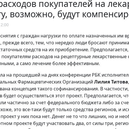
расходов покупателей на лека
у, возможно, будут компенси
12:00
снятия с граждан нагрузки по оплате назначенных им 
, прежде всего, тем, что нередко люди бросают принимат
остаточных средств на их приобретение. Предполагается
покупателям расходов на рецептурные лекарственные с
пными, а само лечение более эффективным.
ала на прошедшей на днях конференции РБК исполните
альных Фармацевтических Организаций
Лилия Титова
ана концепция такого софинансирования. В частности, 
тв будет осуществляться этот проект. Предполагается, 
ли частично за счет федерального бюджета либо за сч
охоже, это все-таки будут только средства регионов, и 
 проект у них пока нет. Денег не то что лишних, но и не
отном проекте будут участвовать два, от силы три, регион