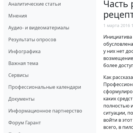
Часть 
Аналитические статьи
рецепт
Мнения
1 марта 2016 
Аудио- и видеоматериалы
Инициатива 
Результаты опросов
обусловлена
у них нет д
Инфографика
возмещение 
Важная тема
более досту
Сервисы
Как рассказ
Профессион
Профессиональные календари
сформулиров
каких средс
Документы
полностью и
Информационное партнерство
ситуации, п
войти в этот
Форум Гарант
всего, в пил