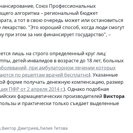
офинансирование, Союз Профессиональных
ющего алгоритма – региональный бюджет
ата, а тот в свою очередь может или остановиться
 лекарство. "Это хороший способ, когда люди смогут
у при этом за них финансирует государство", –
ется лишь на строго определенный круг лиц:
ппы, детей-инвалидов в возрасте до 18 лет, больных
заболеваний, при амбулаторном лечении которых
каются по рецептам врачей бесплатно
). Указанные
ьной форме получать денежную компенсацию, размер
я ПФР от 2 апреля 2014 г.
). Однако подобная
ссийских фармацевтических производителей
Виктора
ой пользы и практически только съедает выделенные
и
,
Виктор Дмитриев
,
Лилия Титова