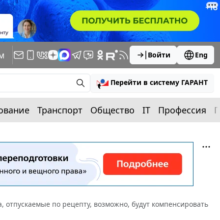
м
Войти
Eng
Перейти в систему ГАРАНТ
ование
Транспорт
Общество
IT
Профессия
П
а, отпускаемые по рецепту, возможно, будут компенсировать