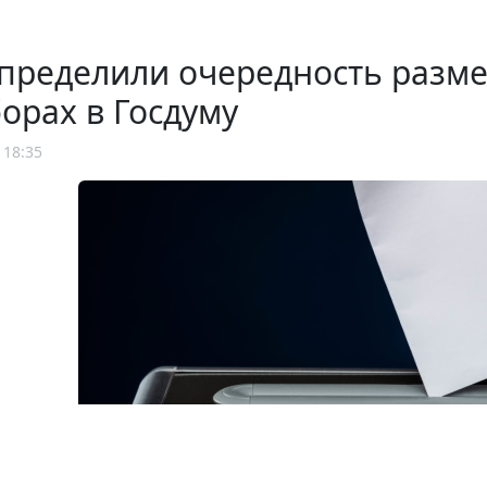
определили очередность разм
орах в Госдуму
 18:35