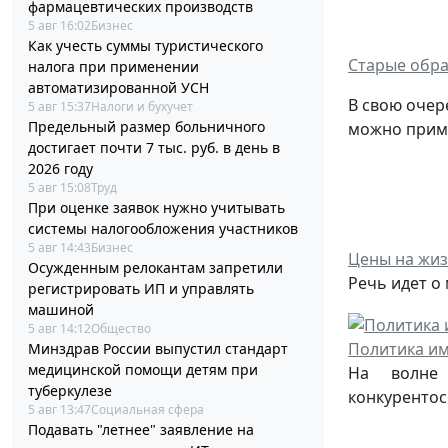
фармацевтических производств
5 авг 16:02
Бизнес
Как учесть суммы туристического
Старые обра
налога при применении
автоматизированной УСН
В свою очер
5 авг 15:37
Налоги и бухучет
Предельный размер больничного
можно приме
достигает почти 7 тыс. руб. в день в
2026 году
5 авг 15:08
Труд
При оценке заявок нужно учитывать
системы налогообложения участников
5 авг 14:43
Бизнес
Цены на жиз
Осужденным релокантам запретили
Речь идет о
регистрировать ИП и управлять
машиной
5 авг 14:12
Общество
Политика им
Минздрав России выпустил стандарт
медицинской помощи детям при
На волне 
туберкулезе
конкурентос
5 авг 13:47
Социальная сфера
Подавать "летнее" заявление на