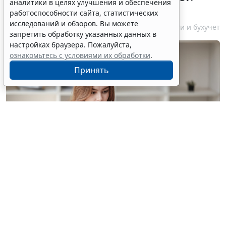
аналитики в целях улучшения и обеспечения
ликвидации компании
работоспособности сайта, статистических
исследований и обзоров. Вы можете
7 августа 2026 18:16
Налоги и бухучет
запретить обработку указанных данных в
настройках браузера. Пожалуйста,
ознакомьтесь с условиями их обработки
.
Принять
© treeratw/ Фотобанк 123RF.com
Налоговые органы на официальном сайте
информируют бизнес-сообщество о том, что с