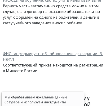
Расходы на обучение: как получить налоговый вычет
Вернуть часть затраченных средств можно и в том
случае, если договор на оказание образовательных
услуг оформлен на одного из родителей, а деньги в
кассу учебного заведения вносил ребенок.
ФНС информирует об обновлении декларации 3-
НДФЛ
Соответствующий приказ находится на регистрации
в Минюсте России.
ФНС России рассказала малому
Мы обрабатываем локальные данные
браузера и используем инструменты
бизнесу о порядке упрощенной