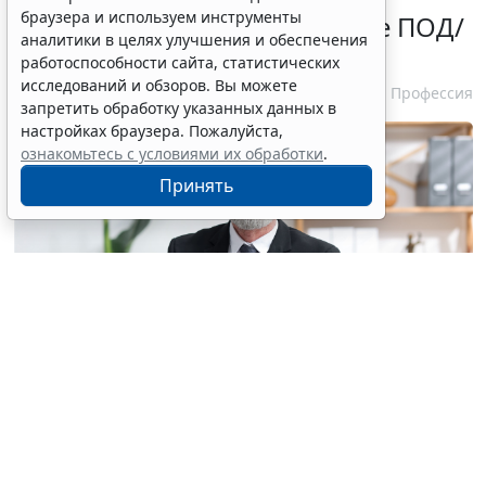
браузера и используем инструменты
политику адвокатуры в сфере ПОД/
аналитики в целях улучшения и обеспечения
ФТ/ФРОМУ
работоспособности сайта, статистических
исследований и обзоров. Вы можете
10 августа 2026 13:03
Профессия
запретить обработку указанных данных в
настройках браузера. Пожалуйста,
ознакомьтесь с условиями их обработки
.
Принять
© liudmilachernetska / Фотобанк 123RF.com
Единая политика
определяет единые
организационно-методические ориентиры участия