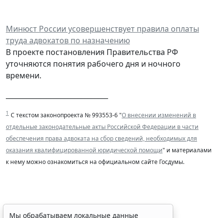
Минюст России усовершенствует правила оплаты
труда адвокатов по назначению
В проекте постановления Правительства РФ
уточняются понятия рабочего дня и ночного
времени.
______________________________
1
С текстом законопроекта № 993553-6 "
О внесении изменений в
отдельные законодательные акты Российской Федерации в части
обеспечения права адвоката на сбор сведений, необходимых для
оказания квалифицированной юридической помощи
" и материалами
к нему можно ознакомиться на официальном сайте Госдумы.
Совет ФПА утвердил Единую
Мы обрабатываем локальные данные