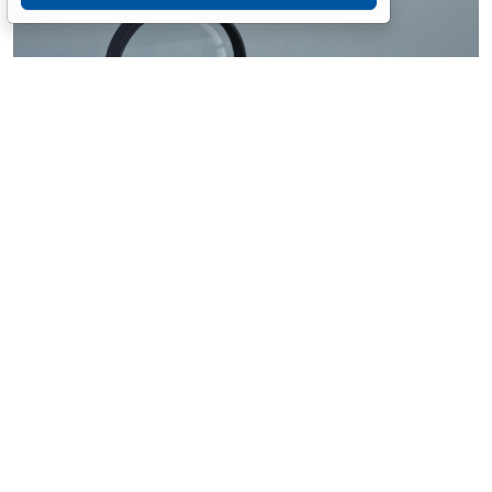
© ilixe48 / Фотобанк 123RF.com
Россиянам напомнили, как подтвердить свою
личность при отсутствии основного документа для
идентификации гражданина. Для этого необходимо
получить временное удостоверение лично в
подразделении МВД России. Оно выдается
бесплатно. Понадобится одно черно-белое или
цветное фото размером 3,5x4,5 см.
При замене паспорта такое удостоверение
оформляется по желанию при сдаче старого