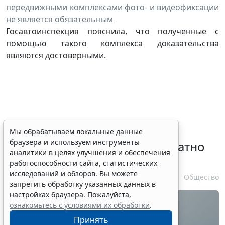
передвижными комплексами фото- и видеофиксации
не является обязательным
Госавтоинспекция пояснила, что полученные с
помощью такого комплекса доказательства
являются достоверными.
Временное удостоверение
Мы обрабатываем локальные данные
браузера и используем инструменты
личности оформляется бесплатно
аналитики в целях улучшения и обеспечения
при утрате паспорта
работоспособности сайта, статистических
исследований и обзоров. Вы можете
7 августа 2026 17:55
Общество
запретить обработку указанных данных в
настройках браузера. Пожалуйста,
ознакомьтесь с условиями их обработки
.
Принять