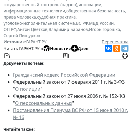
государственный контроль (надзор)
,
инновации
,
информационные технологии
,
общественная безопасность
,
права человека
,
судебная практика
,
уголовно-исполнительная система
,
ВС РФ
,
МВД России
,
ОП РФ
,
Антон Цветков
,
Владимир Баранов
,
Игорь Горошко
,
Сергей Пищурков
Источник:
ГАРАНТ.РУ
Перепечатка
Читать ГАРАНТ.РУ в
Новости
и
Дзен
Документы по теме:
Гражданский кодекс Российской Федерации
Федеральный закон от 7 февраля 2011 г. № 3-ФЗ
"
О полиции
"
Федеральный закон от 27 июля 2006 г. № 152-ФЗ
"
О персональных данных
"
Постановления Пленума ВС РФ от 15 июня 2010 г.
№ 16
Читайте также: