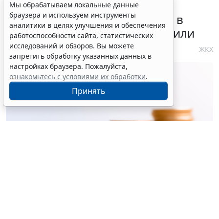
Требования к контролю
Мы обрабатываем локальные данные
браузера и используем инструменты
реализации инвестпрограмм в
аналитики в целях улучшения и обеспечения
сфере теплоснабжения уточнили
работоспособности сайта, статистических
исследований и обзоров. Вы можете
4 августа 2026 10:58
ЖКХ
запретить обработку указанных данных в
настройках браузера. Пожалуйста,
ознакомьтесь с условиями их обработки
.
Принять
© ujiha / Фотобанк 123RF.com
Утверждены
общие требования
к организации и
осуществлению регионального госконтроля