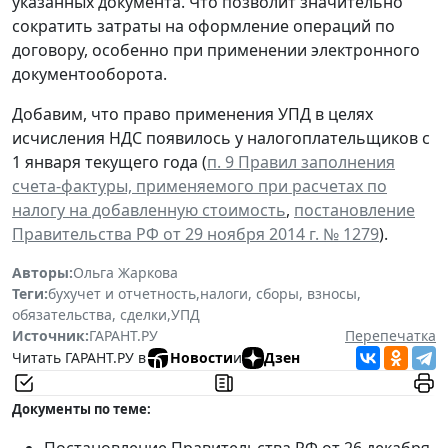
указанных документа. Что позволит значительно
сократить затраты на оформление операций по
договору, особенно при применении электронного
документооборота.
Добавим, что право применения УПД в целях
исчисления НДС появилось у налогоплательщиков с
1 января текущего года (
п. 9 Правил заполнения
счета-фактуры, применяемого при расчетах по
налогу на добавленную стоимость
,
постановление
Правительства РФ от 29 ноября 2014 г. № 1279
).
Авторы:
Ольга Жаркова
Теги:
бухучет и отчетность
,
налоги, сборы, взносы
,
обязательства, сделки
,
УПД
Источник:
ГАРАНТ.РУ
Перепечатка
Читать ГАРАНТ.РУ в
Новости
и
Дзен
Документы по теме:
Постановление Правительства РФ от 26 декабря