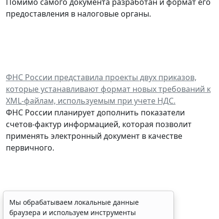
Помимо самого документа разработан и формат его
предоставления в налоговые органы.
ФНС России представила проекты двух приказов,
которые устанавливают формат новых требований к
XML-файлам, используемым при учете НДС.
ФНС России планирует дополнить показатели
счетов-фактур информацией, которая позволит
применять электронный документ в качестве
первичного.
Финансовый порог для
Мы обрабатываем локальные данные
браузера и используем инструменты
обязательного аудита