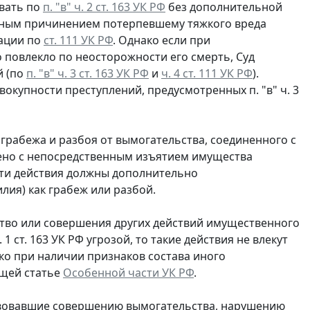
овать по
п. "в" ч. 2 ст. 163 УК РФ
без дополнительной
енным причинением потерпевшему тяжкого вреда
ации по
ст. 111 УК РФ
. Однако если при
повлекло по неосторожности его смерть, Суд
й (по
п. "в" ч. 3 ст. 163 УК РФ
и
ч. 4 ст. 111 УК РФ
).
окупности преступлений, предусмотренных п. "в" ч. 3
рабежа и разбоя от вымогательства, соединенного с
жено с непосредственным изъятием имущества
эти действия должны дополнительно
лия) как грабеж или разбой.
тво или совершения других действий имущественного
 ст. 163 УК РФ угрозой, то такие действия не влекут
ако при наличии признаков состава иного
ющей статье
Особенной части УК РФ
.
ствовавшие совершению вымогательства, нарушению