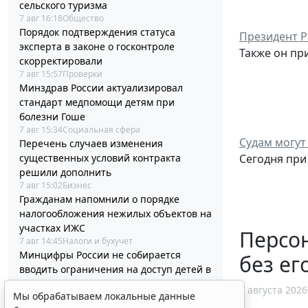
сельского туризма
7 авг 16:18
Общество
Порядок подтверждения статуса
Президент Р
эксперта в законе о госконтроле
Также он пр
скорректировали
7 авг 15:57
Проверки
Минздрав России актуализировал
стандарт медпомощи детям при
болезни Гоше
7 авг 15:34
Социальная сфера
Судам могут
Перечень случаев изменения
Сегодня при
существенных условий контракта
решили дополнить
7 авг 15:02
Бизнес
Гражданам напомнили о порядке
налогообложения нежилых объектов на
участках ИЖС
Персо
7 авг 14:45
Налоги и бухучет
Минцифры России не собирается
без ег
вводить ограничения на доступ детей в
соцсети
7 августа 2026
Мы обрабатываем локальные данные
7 авг 14:20
Общество