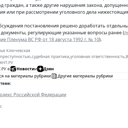
од граждан, а также другие нарушения закона, допущен
ия или при рассмотрении уголовного дела нижестоящи
бсуждения постановления решено доработать отдельные
у документы, регулирующие указанные вопросы ранее (
п
е Пленума ВС РФ от 18 августа 1992 г. № 10
).
лья Ключевская
 преступностью
,
судебная практика
,
уголовная ответственность
,
АНТ.РУ
.РУ в
Новости
и
Дзен
ся на материалы рубрики
Другие материалы рубрики
 теме:
одекс Российской Федерации
: