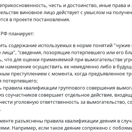
неприкосновенность, честь и достоинство, иные права и 
ельстве виновное лицо действует с умыслом на получен
тся в проекте постановления.
 РФ планирует:
ить содержание используемых в норме понятий "чужие в
 лица", "сведения, позорящие потерпевшего или его бли
ь, что для оценки применяемой при вымогательстве угр
м намерение осуществить ее немедленно либо в будуще
ным преступлением с момента, когда предъявленное тре
я потерпевшего;
ь правила квалификации группового совершения вымогат
из соучастников совершает отдельное действие, входящ
нести уголовную ответственность за вымогательство, 
.
ументе разъяснены правила квалификации деяния в случ
ями. Например, если такое деяние сопряжено с побоями