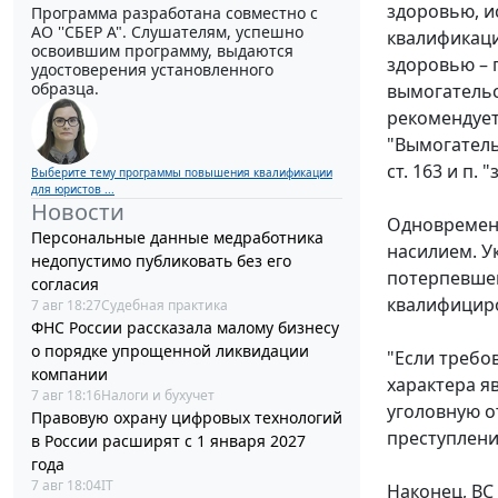
здоровью, и
Программа разработана совместно с
АО ''СБЕР А". Слушателям, успешно
квалификац
освоившим программу, выдаются
здоровью –
удостоверения установленного
образца.
вымогательс
рекомендует
"Вымогатель
ст. 163 и п. 
Выберите тему программы повышения квалификации
для юристов ...
Новости
Одновременн
Персональные данные медработника
насилием. У
недопустимо публиковать без его
потерпевшег
согласия
квалифициро
7 авг 18:27
Судебная практика
ФНС России рассказала малому бизнесу
о порядке упрощенной ликвидации
"Если требо
компании
характера яв
7 авг 18:16
Налоги и бухучет
уголовную о
Правовую охрану цифровых технологий
преступлени
в России расширят с 1 января 2027
года
7 авг 18:04
IT
Наконец, ВС