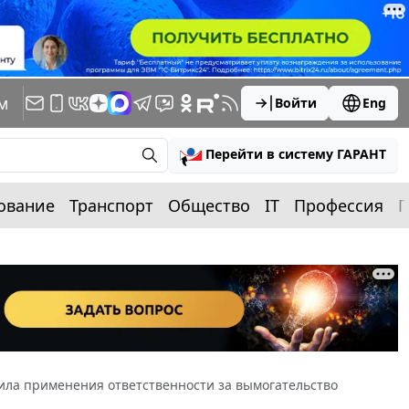
м
Войти
Eng
Перейти в систему ГАРАНТ
ование
Транспорт
Общество
IT
Профессия
П
ила применения ответственности за вымогательство