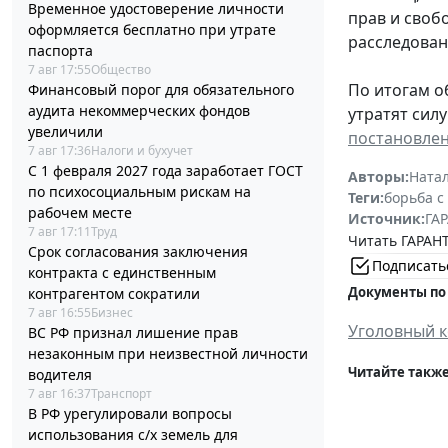
Временное удостоверение личности
прав и своб
оформляется бесплатно при утрате
расследован
паспорта
7 авг 17:55
Общество
По итогам о
Финансовый порог для обязательного
аудита некоммерческих фондов
утратят сил
увеличили
постановлени
7 авг 17:36
Налоги и бухучет
С 1 февраля 2027 года заработает ГОСТ
Авторы:
Ната
по психосоциальным рискам на
Теги:
борьба с
рабочем месте
Источник:
ГАР
7 авг 17:11
Труд
Читать ГАРАНТ
Срок согласования заключения
Подписать
контракта с единственным
Документы по
контрагентом сократили
7 авг 16:55
Бизнес
Уголовный к
ВС РФ признал лишение прав
незаконным при неизвестной личности
Читайте также
водителя
7 авг 16:37
Транспорт
В РФ урегулировали вопросы
использования с/х земель для