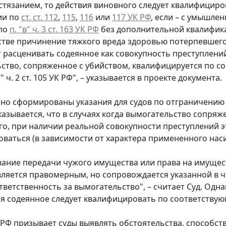
стязанием, то действия виновного следует квалифицир
ии по
ст. ст. 112
,
115
,
116
или
117 УК РФ
, если – с умышл
 по
п. "в" ч. 3 ст. 163 УК РФ
без дополнительной квалифик
тве причинение тяжкого вреда здоровью потерпевшего 
 расценивать содеянное как совокупность преступлени
ство, сопряженное с убийством, квалифицируется по сов
"з" ч. 2 ст. 105 УК РФ", – указывается в проекте документа.
о сформированы указания для судов по отграничению г
казывается, что в случаях когда вымогательство сопря
о, при наличии реальной совокупности преступлений 
ваться (в зависимости от характера примененного наси
вание передачи чужого имущества или права на имущес
ляется правомерным, но сопровождается указанной в ч. 1
тветственность за вымогательство", – считает Суд. Одн
я содеянное следует квалифицировать по соответству
 РФ призывает суды выявлять обстоятельства, способ