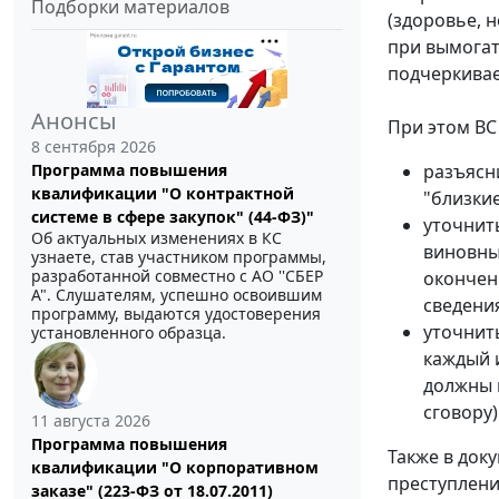
Подборки материалов
(здоровье, 
при вымогат
подчеркивае
Анонсы
При этом ВС
8 сентября 2026
разъясн
Программа повышения
квалификации "О контрактной
"близкие
системе в сфере закупок" (44-ФЗ)"
уточнит
Об актуальных изменениях в КС
виновны
узнаете, став участником программы,
разработанной совместно с АО ''СБЕР
окончен
А". Слушателям, успешно освоившим
сведени
программу, выдаются удостоверения
уточнит
установленного образца.
каждый 
должны 
сговору)
11 августа 2026
Программа повышения
Также в док
квалификации "О корпоративном
преступлени
заказе" (223-ФЗ от 18.07.2011)