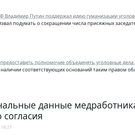
Ф Владимир Путин поддержал идею гуманизации уголов
извал подумать о сокращении числа присяжных заседател
 предоставить полномочие объединять уголовные дела 
 наличии соответствующих оснований таким правом об
нальные данные медработника
о согласия
 18:27