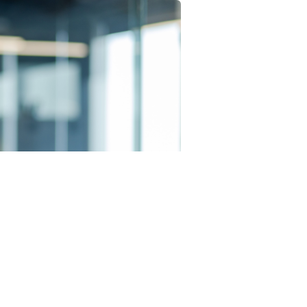
23RF.com
И в приеме жалобы на
пункты 6
и
7 части 1 статьи
го Суда РФ от 30 июня 2026 г. № 2029-О
).