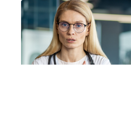
© voronaman / Фотобанк 1
нный Суд РФ отказал интернет-порталу без статуса СМ
ерсональных данных (ПДн) (
Определение Конституционно