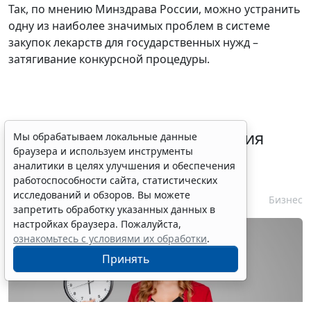
Так, по мнению Минздрава России, можно устранить
одну из наиболее значимых проблем в системе
закупок лекарств для государственных нужд –
затягивание конкурсной процедуры.
Срок согласования заключения
Мы обрабатываем локальные данные
браузера и используем инструменты
контракта с единственным
аналитики в целях улучшения и обеспечения
контрагентом сократили
работоспособности сайта, статистических
исследований и обзоров. Вы можете
7 августа 2026 16:55
Бизнес
запретить обработку указанных данных в
настройках браузера. Пожалуйста,
ознакомьтесь с условиями их обработки
.
Принять