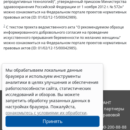
репродуктивных технологий)", утвержденный приказом Министерства
здравоохранения Российской Федерации от 1 ноября 2012 г. № 572н"
можно ознакомиться на Федеральном портале проектов нормативных
правовых актов (ID: 01/02/12-15/00042989).
2
С текстом проекта ведомственного акта "О рекомендуемом образце
информированного добровольного согласия на проведение
искусственного прерывания беременности по желанию женщины"
можно ознакомиться на Федеральном портале проектов нормативных
правовых актов (ID: 01/02/12-15/00042985).
Мы обрабатываем локальные данные
браузера и используем инструменты
аналитики в целях улучшения и обеспечения
работоспособности сайта, статистических
исследований и обзоров. Вы можете
запретить обработку указанных данных в
© ООО "НПП "ГАРАНТ-СЕРВИС", 2026. Система ГАРАНТ
настройках браузера. Пожалуйста,
выпускается с 1990 года. Компания "Гарант" и ее партнеры
ознакомьтесь с условиями их обработки
.
являются участниками Российской ассоциации правовой
информации ГАРАНТ.
Принять
Контакты
8-800-200-88-88