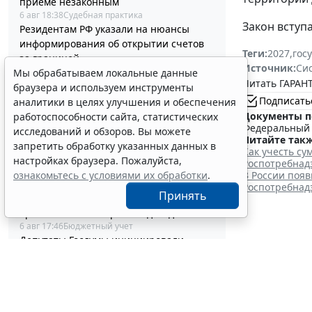
приеме незаконным
6 авг 18:38
Судебная практика
Закон вступа
Резидентам РФ указали на нюансы
информирования об открытии счетов
Теги:
2027
,
гос
за границей
Источник:
Си
6 авг 18:27
Налоги и бухучет
Мы обрабатываем локальные данные
Читать ГАРАНТ
Племенные свидетельства и паспорта
браузера и используем инструменты
решено перевести в электронный
Подписать
аналитики в целях улучшения и обеспечения
формат
Документы п
работоспособности сайта, статистических
Федеральный з
6 авг 18:16
IT
исследований и обзоров. Вы можете
Читайте такж
Россиянам разъяснили особенности
запретить обработку указанных данных в
Как учесть с
использования сервисов аренды
настройках браузера. Пожалуйста,
Роспотребнад
электросамокатов
В России поя
ознакомьтесь с условиями их обработки
.
6 авг 18:03
Транспорт
Роспотребнадз
Принять
Важные новости от федеральных
органов власти в третьей декаде июля
6 авг 17:46
Бюджетный учет
Депутаты Госдумы инициировали
Минциф
ужесточение миграционного учета в
регионах
детей 
6 авг 17:20
Общество
Минздрав России обновил стандарт
7 августа 2026
медпомощи при преждевременном