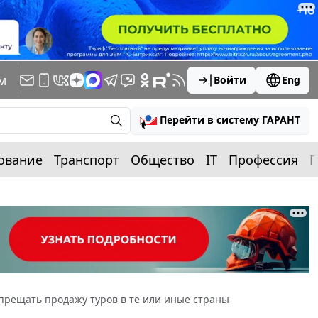
м
Войти
Eng
Перейти в систему ГАРАНТ
ование
Транспорт
Общество
IT
Профессия
П
прещать продажу туров в те или иные страны