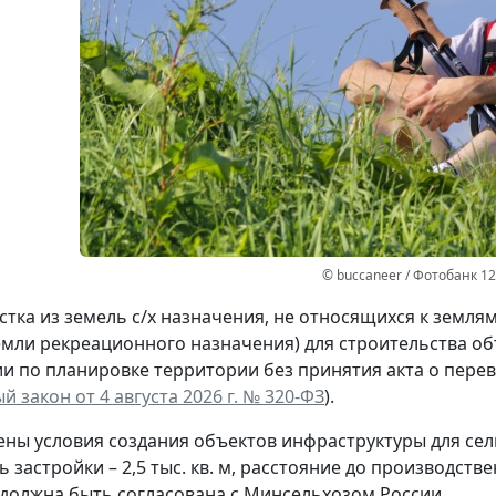
© buccaneer / Фотобанк 1
стка из земель с/х назначения, не относящихся к землям
емли рекреационного назначения) для строительства о
и по планировке территории без принятия акта о перево
 закон от 4 августа 2026 г. № 320-ФЗ
).
ны условия создания объектов инфраструктуры для сел
ь застройки – 2,5 тыс. кв. м, расстояние до производст
должна быть согласована с Минсельхозом России.