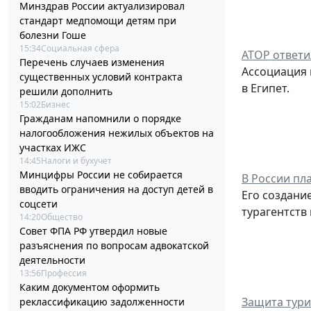
Минздрав России актуализировал
стандарт медпомощи детям при
болезни Гоше
15:34
Социальная сфера
АТОР ответи
Перечень случаев изменения
Ассоциация 
существенных условий контракта
в Египет.
решили дополнить
15:02
Бизнес
Гражданам напомнили о порядке
налогообложения нежилых объектов на
участках ИЖС
14:45
Налоги и бухучет
Минцифры России не собирается
В России пл
вводить ограничения на доступ детей в
Его создани
соцсети
турагентств
14:20
Общество
Совет ФПА РФ утвердил новые
разъяснения по вопросам адвокатской
деятельности
13:56
Профессия
Каким документом оформить
Защита турис
реклассификацию задолженности