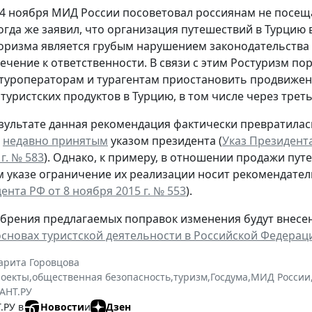
24 ноября МИД России посоветовал россиянам не посещ
огда же заявил, что организация путешествий в Турцию 
оризма является грубым нарушением законодательства 
ечение к ответственности. В связи с этим Ростуризм п
туроператорам и турагентам приостановить продвижен
туристских продуктов в Турцию, в том числе через трет
езультате данная рекомендация фактически превратилась
о
недавно принятым
указом президента (
Указ Президента
г. № 583
). Однако, к примеру, в отношении продажи путе
 указе ограничение их реализации носит рекомендате
ента РФ от 8 ноября 2015 г. № 553
).
обрения предлагаемых поправок изменения будут внесены
сновах туристской деятельности в Российской Федерац
арита Горовцова
роекты
,
общественная безопасность
,
туризм
,
Госдума
,
МИД России
АНТ.РУ
.РУ в
Новости
и
Дзен