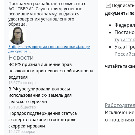
Программа разработана совместно с
Подписать
АО ''СБЕР А". Слушателям, успешно
Документы по
освоившим программу, выдаются
удостоверения установленного
образца.
Федераль
Постанов
туристс
Указ Пре
Выберите тему программы повышения квалификации
для юристов ...
Российс
Новости
ВС РФ признал лишение прав
Читайте также
незаконным при неизвестной личности
водителя
16:37
Транспорт
В РФ урегулировали вопросы
использования с/х земель для
сельского туризма
Работодател
16:18
Общество
Исключение 
Порядок подтверждения статуса
отношениях 
эксперта в законе о госконтроле
скорректировали
15:57
Проверки