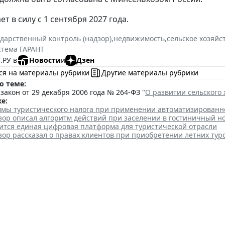
ет в силу с 1 сентября 2027 года.
ударственный контроль (надзор)
,
недвижимость
,
сельское хозяйс
стема ГАРАНТ
.РУ в
Новости
и
Дзен
ся на материалы рубрики
Другие материалы рубрики
о теме:
акон от 29 декабря 2006 года № 264-ФЗ "
О развитии сельского 
е:
уммы туристического налога при применении автоматизирован
зор описал алгоритм действий при заселении в гостиничный н
вится единая цифровая платформа для туристической отрасли
ор рассказал о правах клиентов при приобретении летних тур
ры России не собирается вво
в соцсети
 14:20