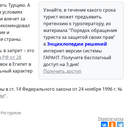
ать Турцию. А
Узнайте, в течение какого срока
в условиях
турист может предъявить
и влечет за
претензию к туроператору, из
орекомендовал
материала "Порядок обращения
ие и
туриста за защитой своих прав"
ьи страны.
в
Энциклопедии решений
 в запрет – это
интернет-версии системы
 РФ от 28
ГАРАНТ. Получите бесплатный
вок в Египет в
доступ на 3 дня!
льный характер
Получить доступ
 в ст. 14 Федерального закона от 24 ноября 1996 г. №
ии
".
,
Ростуризм
Перепечатка