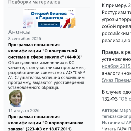
Подборки материалов
К примеру, 
Ростуризм т
угрозы терр
собой привл
Анонсы
российским 
8 сентября 2026
реализацию 
Программа повышения
квалификации "О контрактной
Правда, в р
системе в сфере закупок" (44-ФЗ)"
установлен
Об актуальных изменениях в КС
ноября 2015 
узнаете, став участником программы,
разработанной совместно с АО ''СБЕР
аналогичном
А". Слушателям, успешно освоившим
(
Указ Презид
программу, выдаются удостоверения
установленного образца.
В случае од
132-ФЗ "
Об о
Авторы:
Марг
11 августа 2026
Теги:
законоп
Программа повышения
Источник:
ГАР
квалификации "О корпоративном
Читать ГАРАНТ
заказе" (223-ФЗ от 18.07.2011)