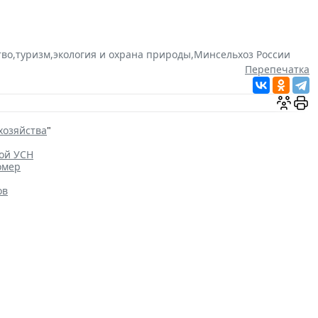
тво
,
туризм
,
экология и охрана природы
,
Минсельхоз России
Перепечатка
хозяйства
"
ной УСН
омер
ов
дить ограничения на доступ
Общество