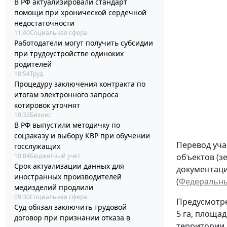
В РФ актуализировали стандарт
помощи при хронической сердечной
недостаточности
11:40
Социальная сфера
Работодатели могут получить субсидии
при трудоустройстве одиноких
родителей
10:54
Труд
Процедуру заключения контракта по
итогам электронного запроса
котировок уточнят
10:32
Бизнес
В РФ выпустили методичку по
соцзаказу и выбору КВР при обучении
Перевод уча
госслужащих
объектов (з
10:04
Бюджетный учет
Срок актуализации данных для
документаци
иностранных производителей
(
Федеральный
медизделий продлили
09:30
Социальная сфера
Предусмотре
Суд обязал заключить трудовой
5 га, площад
договор при признании отказа в
территории 