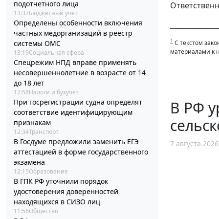
подотчетного лица
Ответственн
13:37
Бюджетный учет
Определены особенности включения
______________
частных медорганизаций в реестр
1
С текстом зако
системы ОМС
материалами к 
13:19
Социальная сфера
Спецрежим НПД вправе применять
несовершеннолетние в возрасте от 14
до 18 лет
12:58
Налоги и бухучет
При госрегистрации судна определят
В РФ у
соответствие идентифицирующим
сельск
признакам
12:34
Транспорт
В Госдуме предложили заменить ЕГЭ
7 августа 2026
аттестацией в форме государственного
экзамена
12:15
Образование
В ГПК РФ уточнили порядок
удостоверения доверенностей
находящихся в СИЗО лиц
11:56
Общество