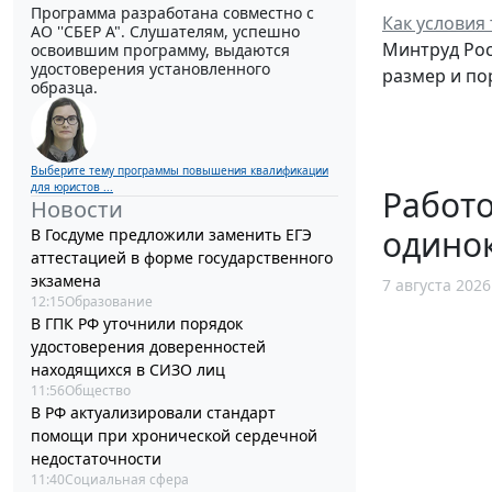
Программа разработана совместно с
Как условия
АО ''СБЕР А". Слушателям, успешно
Минтруд Рос
освоившим программу, выдаются
удостоверения установленного
размер и по
образца.
Выберите тему программы повышения квалификации
для юристов ...
Работо
Новости
одино
В Госдуме предложили заменить ЕГЭ
аттестацией в форме государственного
экзамена
7 августа 2026
12:15
Образование
В ГПК РФ уточнили порядок
удостоверения доверенностей
находящихся в СИЗО лиц
11:56
Общество
В РФ актуализировали стандарт
помощи при хронической сердечной
недостаточности
11:40
Социальная сфера