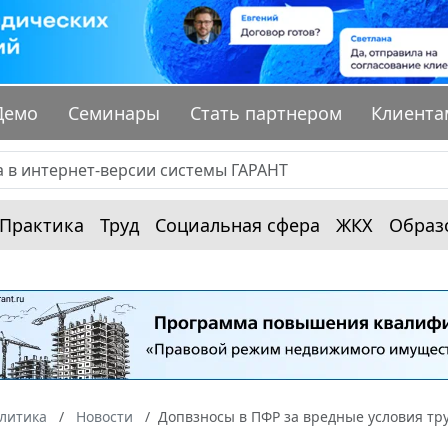
Демо
Семинары
Стать партнером
Клиента
Практика
Труд
Социальная сфера
ЖКХ
Образ
алитика
Новости
Допвзносы в ПФР за вредные условия тру