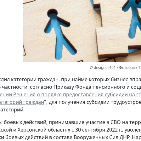
© designer491 / Фотобанк 
лил категории граждан, при найме которых бизнес впра
В частности, согласно Приказу Фонда пенсионного и соци
ении Решения о порядке предоставления субсидии на 
атегорий граждан
", для получения субсидии трудоустр
атегорий:
 боевых действий, принимавшие участие в СВО на террит
кой и Херсонской областях с 30 сентября 2022 г., увол
ки боевых действий в составе Вооруженных Сил ДНР, Н