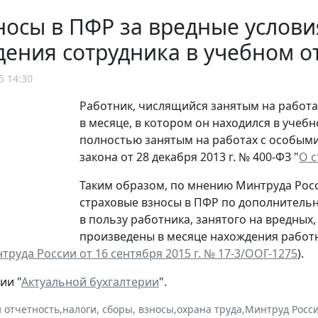
осы в ПФР за вредные условия
ения сотрудника в учебном о
5 14:30
Работник, числящийся занятым на работа
в месяце, в котором он находился в учебн
полностью занятым на работах с особыми у
закона от 28 декабря 2013 г. № 400-ФЗ "
О с
Таким образом, по мнению Минтруда Росс
страховые взносы в ПФР по дополнитель
в пользу работника, занятого на вредных
произведены в месяце нахождения работн
руда России от 16 сентября 2015 г. № 17-3/ООГ-1275
).
ии "
Актуальной бухгалтерии
".
и отчетность
,
налоги, сборы, взносы
,
охрана труда
,
Минтруд Росс