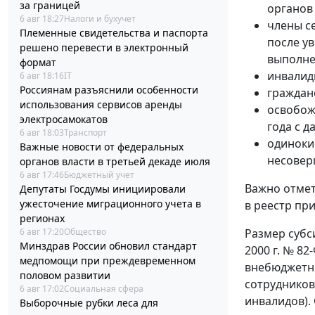
за границей
органов 
6 авг 18:27
Налоги и бухучет
члены с
Племенные свидетельства и паспорта
после у
решено перевести в электронный
выполне
формат
инвалид
6 авг 18:16
IT
Россиянам разъяснили особенности
граждане
использования сервисов аренды
освобож
электросамокатов
года с 
6 авг 18:03
Транспорт
одиноки
Важные новости от федеральных
несовер
органов власти в третьей декаде июля
6 авг 17:46
Бюджетный учет
Важно отмет
Депутаты Госдумы инициировали
ужесточение миграционного учета в
в реестр пр
регионах
6 авг 17:20
Общество
Размер субс
Минздрав России обновил стандарт
2000 г. № 82-
медпомощи при преждевременном
внебюджетны
половом развитии
сотрудников 
6 авг 17:02
Социальная сфера
инвалидов).
Выборочные рубки леса для