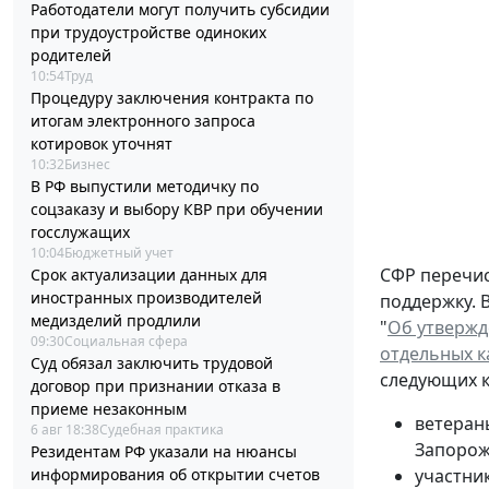
Работодатели могут получить субсидии
при трудоустройстве одиноких
родителей
10:54
Труд
Процедуру заключения контракта по
итогам электронного запроса
котировок уточнят
10:32
Бизнес
В РФ выпустили методичку по
соцзаказу и выбору КВР при обучении
госслужащих
10:04
Бюджетный учет
СФР перечис
Срок актуализации данных для
иностранных производителей
поддержку. 
медизделий продлили
"
Об утвержд
09:30
Социальная сфера
отдельных к
Суд обязал заключить трудовой
следующих к
договор при признании отказа в
приеме незаконным
ветераны
6 авг 18:38
Судебная практика
Запорожс
Резидентам РФ указали на нюансы
информирования об открытии счетов
участни