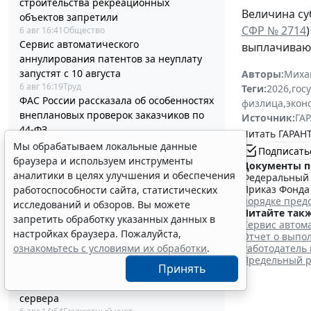
строительства рекреационных
Величина су
объектов запретили
СФР № 2714
6 авг 16:41
Общество
Сервис автоматического
выплачивают
аннулирования патентов за неуплату
запустят с 10 августа
Авторы:
Миха
6 авг 16:19
Труд
Теги:
2026
,
гос
ФАС России рассказала об особенностях
физлица
,
экон
внеплановых проверок заказчиков по
Источник:
ГАР
44-ФЗ
Читать ГАРАНТ
6 авг 16:00
Проверки
Мы обрабатываем локальные данные
Подписать
Процедуру приостановки или запрета
браузера и используем инструменты
Документы п
реализации опасной продукции
аналитики в целях улучшения и обеспечения
Федеральный з
оптимизируют
Приказ Фонда 
работоспособности сайта, статистических
6 авг 15:39
Бизнес
порядке пред
исследований и обзоров. Вы можете
ФНС России планирует урегулировать
Читайте такж
запретить обработку указанных данных в
Сервис автома
экстерриториальный порядок
настройках браузера. Пожалуйста,
Отчет о выпол
рассмотрения жалоб
ознакомьтесь с условиями их обработки
.
Работодатель
6 авг 15:15
Налоги и бухучет
Предельный ра
Принять
Какую статью КОСГУ выбрать для учета
расходов на аренду виртуального
сервера