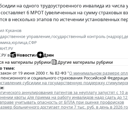
бсидии на одного трудоустроенного инвалида из числа 
) составляет 6 МРОТ (увеличенных на сумму страховых 
ся в несколько этапов по истечении установленных пе
ил Куканов
ударственное управление
,
государственный контроль (надзор)
,
д
омика
,
юрлица
,
СФР
АНТ.РУ
.РУ в
Новости
и
Дзен
ся на материалы рубрики
Другие материалы рубрики
о теме:
акон от 19 июня 2000 г. № 82-ФЗ "
О минимальном размере опл
пенсионного и социального страхования Российской Федерации 
оставления субсидии на государственную поддержку стимулиро
е:
тического аннулирования патентов за неуплату запустят с 10 а
нении квоты для приема на работу инвалидов надо сдать до 12
 вправе учитывать опасность от БПЛА при оценке профрисков
змер больничного достигает почти 7 тыс. руб. в день в 2026 го