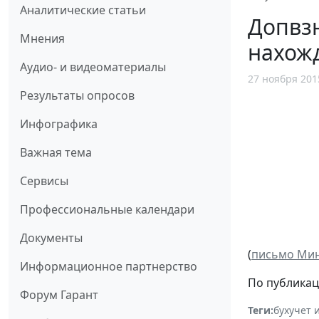
Аналитические статьи
Допвзн
Мнения
нахожд
Аудио- и видеоматериалы
27 ноября 201
Результаты опросов
Инфографика
Важная тема
Сервисы
Профессиональные календари
Документы
(
письмо Минт
Информационное партнерство
По публикац
Форум Гарант
Теги:
бухучет 