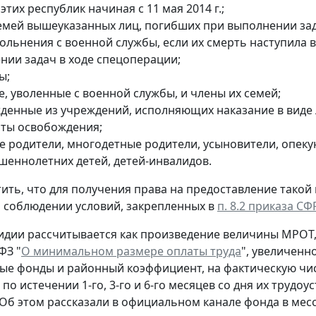
этих республик начиная с 11 мая 2014 г.;
емей вышеуказанных лиц, погибших при выполнении зада
вольнения с военной службы, если их смерть наступила 
нии задач в ходе спецоперации;
ы;
, уволенные с военной службы, и члены их семей;
денные из учреждений, исполняющих наказание в виде 
даты освобождения;
е родители, многодетные родители, усыновители, опек
шеннолетних детей, детей-инвалидов.
ить, что для получения права на предоставление тако
и соблюдении условий, закрепленных в
п. 8.2 приказа СФ
идии рассчитывается как произведение величины МРОТ
ФЗ "
О минимальном размере оплаты труда
", увеличенн
е фонды и районный коэффициент, на фактическую чис
по истечении 1-го, 3-го и 6-го месяцев со дня их трудо
 Об этом рассказали в официальном канале фонда в мес