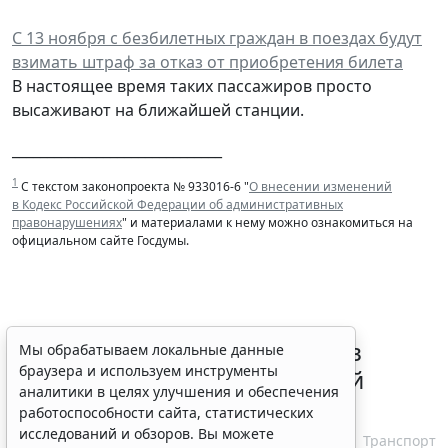
С 13 ноября с безбилетных граждан в поездах будут
взимать штраф за отказ от приобретения билета
В настоящее время таких пассажиров просто
высаживают на ближайшей станции.
______________________________
1
С текстом законопроекта № 933016-6 "
О внесении изменений
в Кодекс Российской Федерации об административных
правонарушениях
" и материалами к нему можно ознакомиться на
официальном сайте Госдумы.
ВС РФ признал лишение прав
Мы обрабатываем локальные данные
браузера и используем инструменты
незаконным при неизвестной
аналитики в целях улучшения и обеспечения
личности водителя
работоспособности сайта, статистических
исследований и обзоров. Вы можете
7 августа 2026 16:37
Транспорт