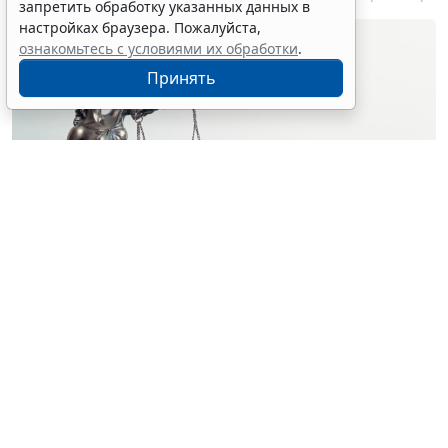
запретить обработку указанных данных в
настройках браузера. Пожалуйста,
ознакомьтесь с условиями их обработки
.
Принять
© simpson33 / Фотобанк 123RF.com
Судебный орган отменил акты и прекратил
производство по делу о лишении водительских прав
за нетрезвую езду. Решения были приняты на
основании отсутствия состава административного
правонарушения (
Постановление Верховного Суда
Российской Федерации от 25 февраля 2026 г. № 67-