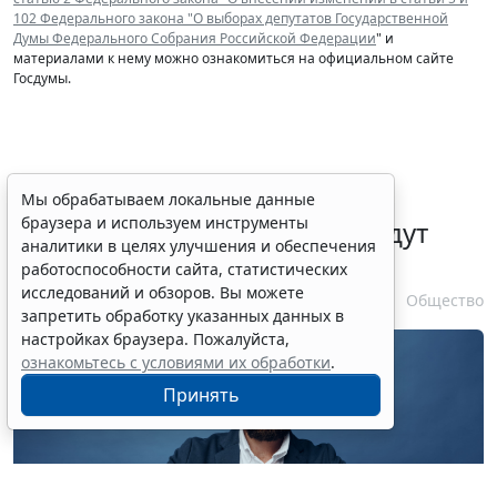
102 Федерального закона "О выборах депутатов Государственной
Думы Федерального Собрания Российской Федерации
" и
материалами к нему можно ознакомиться на официальном сайте
Госдумы.
Уведомления о подписании
Мы обрабатываем локальные данные
браузера и используем инструменты
договоров потребкредита будут
аналитики в целях улучшения и обеспечения
направлять в ЛК на ЕПГУ
работоспособности сайта, статистических
исследований и обзоров. Вы можете
10 августа 2026 16:01
Общество
запретить обработку указанных данных в
настройках браузера. Пожалуйста,
ознакомьтесь с условиями их обработки
.
Принять