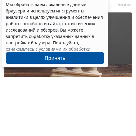
Мы обрабатываем локальные данные
10 августа 2026 16:54
Бизнес
браузера и используем инструменты
аналитики в целях улучшения и обеспечения
работоспособности сайта, статистических
исследований и обзоров. Вы можете
запретить обработку указанных данных в
настройках браузера. Пожалуйста,
ознакомьтесь с условиями их обработки
.
Принять
© ilixe48 / Фотобанк 123RF.com
Банк России призвал идти навстречу пострадавшим
заемщикам независимо от того, имеют ли они право
на кредитные каникулы в силу закона, и
рассматривать предоставление реструктуризации
в качестве самостоятельной меры поддержки