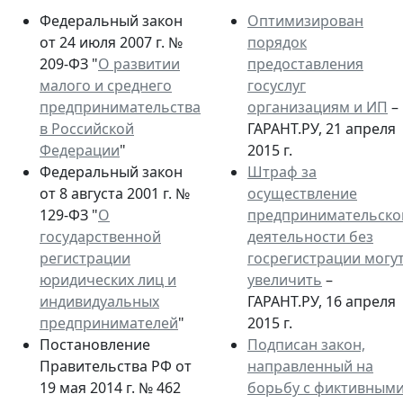
Федеральный закон
Оптимизирован
от 24 июля 2007 г. №
порядок
209-ФЗ "
О развитии
предоставления
малого и среднего
госуслуг
предпринимательства
организациям и ИП
–
в Российской
ГАРАНТ.РУ, 21 апреля
Федерации
"
2015 г.
Федеральный закон
Штраф за
от 8 августа 2001 г. №
осуществление
129-ФЗ "
О
предпринимательско
государственной
деятельности без
регистрации
госрегистрации могу
юридических лиц и
увеличить
–
индивидуальных
ГАРАНТ.РУ, 16 апреля
предпринимателей
"
2015 г.
Постановление
Подписан закон,
Правительства РФ от
направленный на
19 мая 2014 г. № 462
борьбу с фиктивным