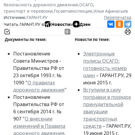
безопасность дорожного движения
,
ОСАГО
,
транспорт и перевозки
,
Госавтоинспекция
,
Илья Афанасьев
Источник:
ГАРАНТ.РУ
Перепечатка
Читать ГАРАНТ.РУ в
Новости
и
Дзен
Документы по теме:
Новости по теме:
Постановление
Электронные
Совета Министров -
полисы ОСАГО:
Правительства РФ от
готовность номер
23 октября 1993 г. №
один
– ГАРАНТ.РУ, 29
1090 "
О правилах
июня 2015 г.
дорожного движения
"
Вступили в силу
Постановление
поправки в порядок
Правительства РФ от
принудительной
6 сентября 2014 г. №
эвакуации
907 "
О внесении
транспортных
изменений в Правила
средств
– ГАРАНТ.РУ,
дорожного движения,
19 июня 2015 г.