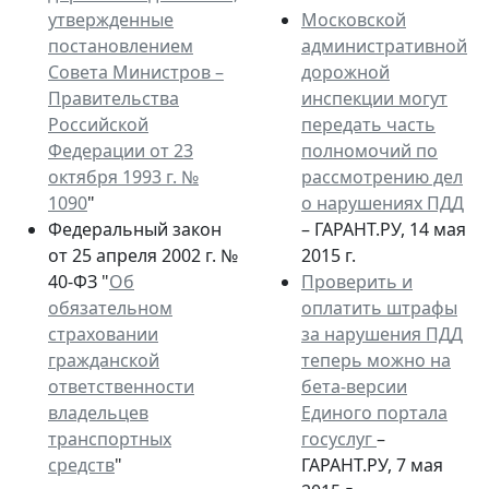
утвержденные
Московской
постановлением
административной
Совета Министров –
дорожной
Правительства
инспекции могут
Российской
передать часть
Федерации от 23
полномочий по
октября 1993 г. №
рассмотрению дел
1090
"
о нарушениях ПДД
Федеральный закон
– ГАРАНТ.РУ, 14 мая
от 25 апреля 2002 г. №
2015 г.
40-ФЗ "
Об
Проверить и
обязательном
оплатить штрафы
страховании
за нарушения ПДД
гражданской
теперь можно на
ответственности
бета-версии
владельцев
Единого портала
транспортных
госуслуг
–
средств
"
ГАРАНТ.РУ, 7 мая