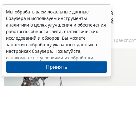
ВС РФ признал лишение прав
Мы обрабатываем локальные данные
браузера и используем инструменты
незаконным при неизвестной
аналитики в целях улучшения и обеспечения
личности водителя
работоспособности сайта, статистических
исследований и обзоров. Вы можете
7 августа 2026 16:37
Транспорт
запретить обработку указанных данных в
настройках браузера. Пожалуйста,
ознакомьтесь с условиями их обработки
.
Принять
© simpson33 / Фотобанк 123RF.com
Судебный орган отменил акты и прекратил