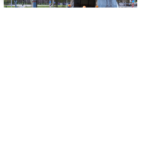
© haritonoff / Фотобанк 123RF.com
Группа законодателей во главе с
Леонидом
Слуцким
внесла на рассмотрение нижней палаты
парламента законопроект об ужесточении правил
миграционного учета на муниципальном уровне.
1
Документ
предусматривает поправки в
ст. 5
Федерального закона от 18 июля 2006 г. № 109-ФЗ "
О
миграционном учете иностранных граждан и лиц
без гражданства в Российской Федерации
".
Инициатива наделяет губернаторов новым
полномочием: согласно проекту, высшие