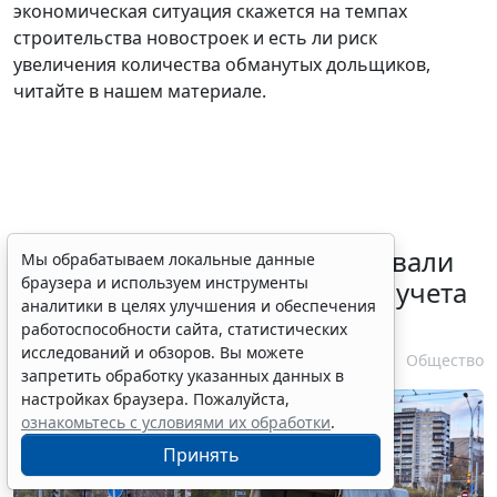
экономическая ситуация скажется на темпах
строительства новостроек и есть ли риск
увеличения количества обманутых дольщиков,
читайте в нашем материале.
Депутаты Госдумы инициировали
Мы обрабатываем локальные данные
браузера и используем инструменты
ужесточение миграционного учета
аналитики в целях улучшения и обеспечения
в регионах
работоспособности сайта, статистических
исследований и обзоров. Вы можете
6 августа 2026 17:20
Общество
запретить обработку указанных данных в
настройках браузера. Пожалуйста,
ознакомьтесь с условиями их обработки
.
Принять