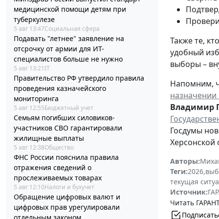
Подтвер
медицинской помощи детям при
туберкулезе
Провери
5 авг 13:47
Социальная сфера
Подавать "летнее" заявление на
Также те, к
отсрочку от армии для ИТ-
удобный изб
специалистов больше не нужно
выборы – вн
5 авг 13:21
IT
Правительство РФ утвердило правила
Напомним, ч
проведения казначейского
назначении 
мониторинга
Владимир 
5 авг 12:55
Бюджетный учет
Семьям погибших силовиков-
Государстве
участников СВО гарантировали
Госдумы нов
жилищные выплаты
Херсонской 
5 авг 12:38
Общество
ФНС России пояснила правила
Авторы:
Миха
отражения сведений о
Теги:
2026
,
выб
прослеживаемых товарах
текущая ситу
5 авг 12:10
Налоги и бухучет
Источник:
ГАР
Обращение цифровых валют и
Читать ГАРАНТ
цифровых прав урегулировали
Подписать
отдельным законом