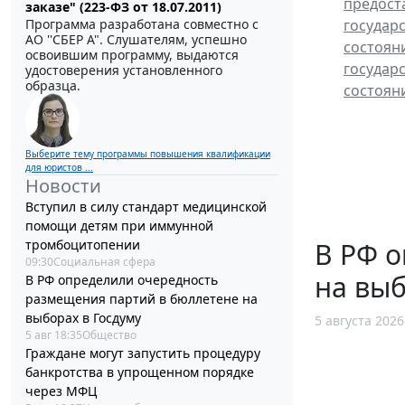
предост
заказе" (223-ФЗ от 18.07.2011)
Программа разработана совместно с
государ
АО ''СБЕР А". Слушателям, успешно
состоян
освоившим программу, выдаются
государ
удостоверения установленного
образца.
состоян
Выберите тему программы повышения квалификации
для юристов ...
Новости
Вступил в силу стандарт медицинской
помощи детям при иммунной
тромбоцитопении
В РФ 
09:30
Социальная сфера
на выб
В РФ определили очередность
размещения партий в бюллетене на
выборах в Госдуму
5 августа 2026
5 авг 18:35
Общество
Граждане могут запустить процедуру
банкротства в упрощенном порядке
через МФЦ