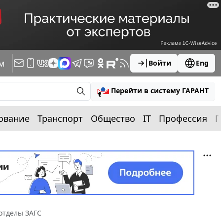
м
Войти
Eng
Перейти в систему ГАРАНТ
ование
Транспорт
Общество
IT
Профессия
П
отделы ЗАГС