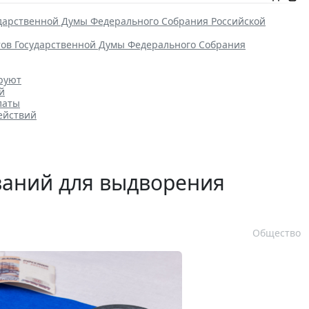
ударственной Думы Федерального Собрания Российской
тов Государственной Думы Федерального Собрания
ируют
й
латы
ействий
ваний для выдворения
Общество