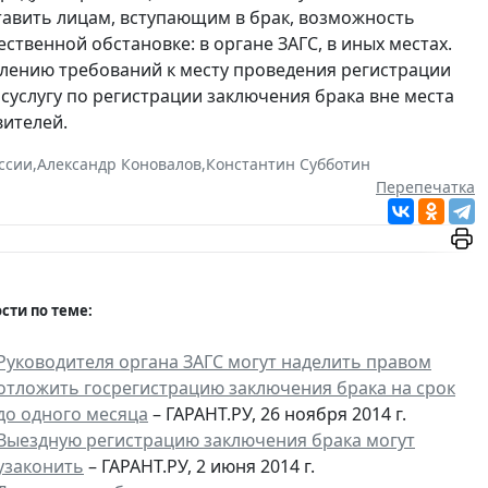
тавить лицам, вступающим в брак, возможность
твенной обстановке: в органе ЗАГС, в иных местах.
елению требований к месту проведения регистрации
суслугу по регистрации заключения брака вне места
вителей.
ссии
,
Александр Коновалов
,
Константин Субботин
Перепечатка
сти по теме:
Руководителя органа ЗАГС могут наделить правом
отложить госрегистрацию заключения брака на срок
до одного месяца
– ГАРАНТ.РУ, 26 ноября 2014 г.
Выездную регистрацию заключения брака могут
узаконить
– ГАРАНТ.РУ, 2 июня 2014 г.