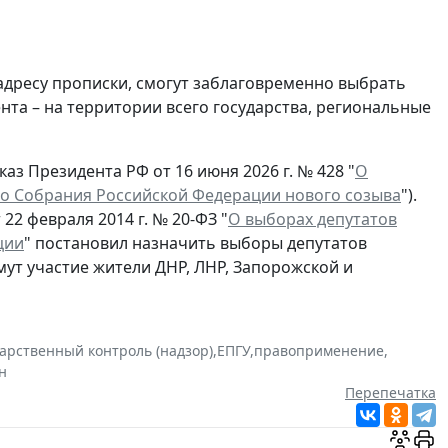
 адресу прописки, смогут заблаговременно выбрать
та – на территории всего государства, региональные
аз Президента РФ от 16 июня 2026 г. № 428 "
О
о Собрания Российской Федерации нового созыва
").
22 февраля 2014 г. № 20-ФЗ "
О выборах депутатов
ции
" постановил назначить выборы депутатов
мут участие жители ДНР, ЛНР, Запорожской и
дарственный контроль (надзор)
,
ЕПГУ
,
правоприменение
,
н
Перепечатка