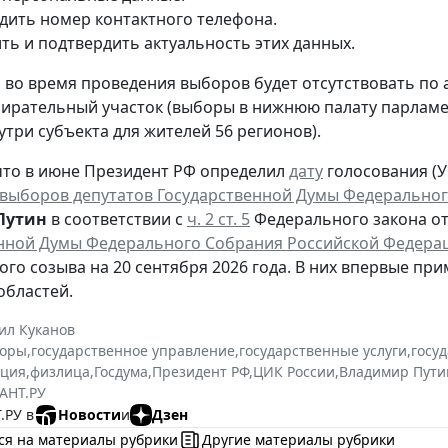
дить номер контактного телефона.
ть и подтвердить актуальность этих данных.
то во время проведения выборов будет отсутствовать по
ирательный участок (выборы в нижнюю палату парламен
утри субъекта для жителей 56 регионов).
то в июне Президент РФ определил
дату
голосования (Ук
выборов депутатов Государственной Думы Федеральног
Путин
в соответствии с
ч. 2 ст. 5
Федерального закона от 
нной Думы Федерального Собрания Российской Федера
ого созыва на 20 сентября 2026 года. В них впервые при
областей.
ил Куканов
оры
,
государственное управление
,
государственные услуги
,
госу
ация
,
физлица
,
Госдума
,
Президент РФ
,
ЦИК России
,
Владимир Пути
АНТ.РУ
.РУ в
Новости
и
Дзен
ся на материалы рубрики
Другие материалы рубрики