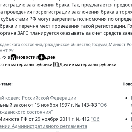
гистрацию заключения брака. Так, предлагается предос
а проведения госрегистрации заключения брака в торжес
а субъектами РФ могут закрепить полномочия по опред
брака и перечня мест проведения такой регистрации. Го
органа ЗАГС планируется оказывать за счет средств зая
жданского состояния
,
гражданское общество
,
Госдума
,
Минюст Ро
АНТ.РУ
.РУ в
Новости
и
Дзен
ся на материалы рубрики
Другие материалы рубрики
 теме:
Ново
й кодекс Российской Федерации
ьный закон от 15 ноября 1997 г. № 143-ФЗ
"Об
ражданского состояния"
Минюста РФ от 29 ноября 2011 г. № 412
"Об
ении Административного регламента