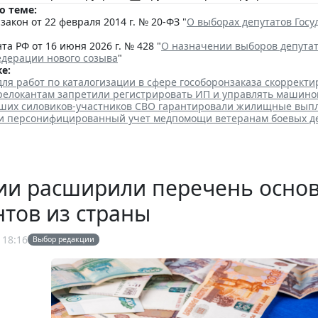
о теме:
акон от 22 февраля 2014 г. № 20-ФЗ "
О выборах депутатов Гос
та РФ от 16 июня 2026 г. № 428 "
О назначении выборов депута
едерации нового созыва
"
е:
для работ по каталогизации в сфере гособоронзаказа скоррект
елокантам запретили регистрировать ИП и управлять машино
ших силовиков-участников СВО гарантировали жилищные вып
ли персонифицированный учет медпомощи ветеранам боевых д
сии расширили перечень осно
тов из страны
 18:16
Выбор редакции