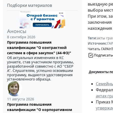
выездную ре
Подборки материалов
выбора мест
При этом, з
заключения 
нахождения 
Анонсы
8 сентября 2026
Теги:
акты гра
Программа повышения
Источник:
ГАР
квалификации "О контрактной
Читать ГАРАНТ
системе в сфере закупок" (44-ФЗ)"
Подписать
Об актуальных изменениях в КС
узнаете, став участником программы,
разработанной совместно с АО ''СБЕР
А". Слушателям, успешно освоившим
Документы по
программу, выдаются удостоверения
установленного образца.
Семейны
Федерал
актах г
11 августа 2026
Приказ 
Программа повышения
утвержд
квалификации "О корпоративном