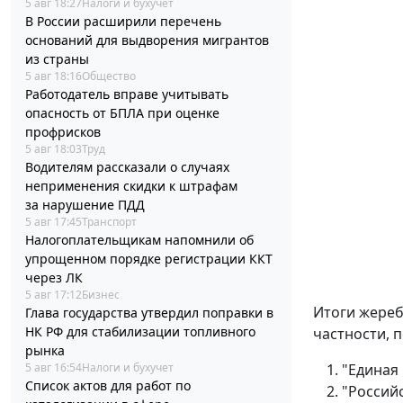
5 авг 18:27
Налоги и бухучет
В России расширили перечень
оснований для выдворения мигрантов
из страны
5 авг 18:16
Общество
Работодатель вправе учитывать
опасность от БПЛА при оценке
профрисков
5 авг 18:03
Труд
Водителям рассказали о случаях
неприменения скидки к штрафам
за нарушение ПДД
5 авг 17:45
Транспорт
Налогоплательщикам напомнили об
упрощенном порядке регистрации ККТ
через ЛК
5 авг 17:12
Бизнес
Итоги жереб
Глава государства утвердил поправки в
НК РФ для стабилизации топливного
частности, 
рынка
5 авг 16:54
Налоги и бухучет
"Единая 
Список актов для работ по
"Россий