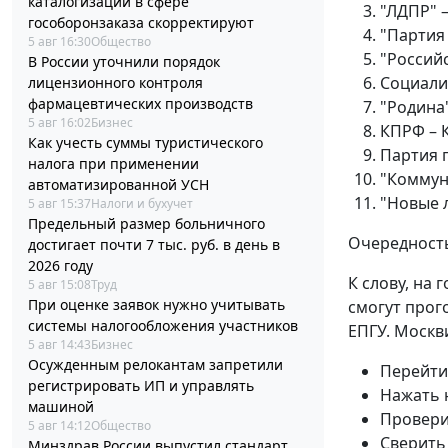
каталогизации в сфере
"ЛДПР" 
гособоронзаказа скорректируют
"Партия
5 авг 16:30
Общество
"Российс
В России уточнили порядок
Социали
лицензионного контроля
фармацевтических производств
"Родина"
5 авг 16:02
Бизнес
КПРФ – 
Как учесть суммы туристического
Партия 
налога при применении
"Коммун
автоматизированной УСН
"Новые 
5 авг 15:37
Налоги и бухучет
Предельный размер больничного
Очередность
достигает почти 7 тыс. руб. в день в
2026 году
К слову, на 
5 авг 15:08
Труд
При оценке заявок нужно учитывать
смогут прог
системы налогообложения участников
ЕПГУ. Москв
5 авг 14:43
Бизнес
Осужденным релокантам запретили
Перейти
регистрировать ИП и управлять
Нажать 
машиной
Провери
5 авг 14:12
Общество
Сверить
Минздрав России выпустил стандарт