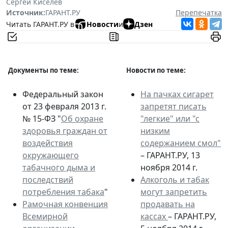
Сергей Киселев
Источник:
ГАРАНТ.РУ
Перепечатка
Читать ГАРАНТ.РУ в
Новости
и
Дзен
Документы по теме:
Новости по теме:
Федеральный закон
На пачках сигарет
от 23 февраля 2013 г.
запретят писать
№ 15-ФЗ "
Об охране
"легкие" или "с
здоровья граждан от
низким
воздействия
содержанием смол"
окружающего
– ГАРАНТ.РУ, 13
табачного дыма и
ноября 2014 г.
последствий
Алкоголь и табак
потребления табака
"
могут запретить
Рамочная конвенция
продавать на
Всемирной
кассах
– ГАРАНТ.РУ,