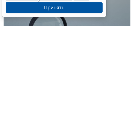
Принять
© ilixe48 / Фотобанк 123RF.com
Россиянам напомнили, как подтвердить свою
личность при отсутствии основного документа для
идентификации гражданина. Для этого необходимо
получить временное удостоверение лично в
подразделении МВД России. Оно выдается
бесплатно. Понадобится одно черно-белое или
цветное фото размером 3,5x4,5 см.
При замене паспорта такое удостоверение