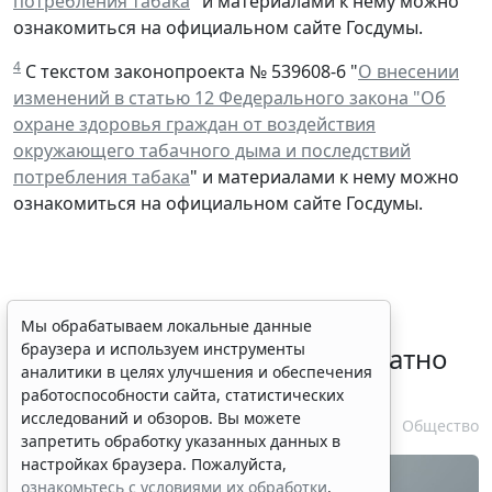
потребления табака
" и материалами к нему можно
ознакомиться на официальном сайте Госдумы.
4
С текстом законопроекта № 539608-6 "
О внесении
изменений в статью 12 Федерального закона "Об
охране здоровья граждан от воздействия
окружающего табачного дыма и последствий
потребления табака
" и материалами к нему можно
ознакомиться на официальном сайте Госдумы.
Временное удостоверение
Мы обрабатываем локальные данные
браузера и используем инструменты
личности оформляется бесплатно
аналитики в целях улучшения и обеспечения
при утрате паспорта
работоспособности сайта, статистических
исследований и обзоров. Вы можете
7 августа 2026 17:55
Общество
запретить обработку указанных данных в
настройках браузера. Пожалуйста,
ознакомьтесь с условиями их обработки
.