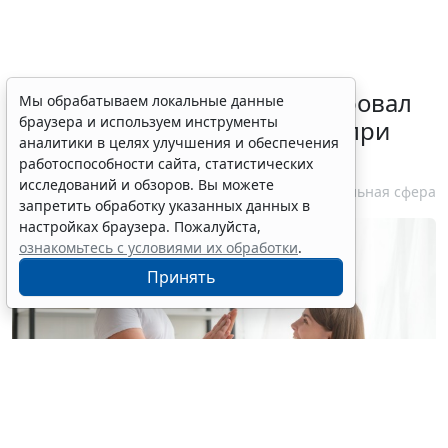
Минздрав России актуализировал
Мы обрабатываем локальные данные
браузера и используем инструменты
стандарт медпомощи детям при
аналитики в целях улучшения и обеспечения
болезни Гоше
работоспособности сайта, статистических
исследований и обзоров. Вы можете
7 августа 2026 15:34
Социальная сфера
запретить обработку указанных данных в
настройках браузера. Пожалуйста,
ознакомьтесь с условиями их обработки
.
Принять