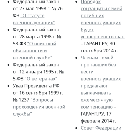
Федеральный закон
Порядок
от 27 мая 1998 г. № 76-
соцзащиты семей
ФЗ
"О статусе
погибших
военнослужащих"
военнослужащих
Федеральный закон
будет
от 28 марта 1998 г. №
усовершенствован
53-ФЗ
"О воинской
– ГАРАНТ.РУ, 30
обязанности и
сентября 2014 г.
военной службе"
Членам семей
Федеральный закон
пропавших без
от 12 января 1995 г. №
вести
5-ФЗ
"О ветеранах"
военнослужащих
Указ Президента РФ
предлагают
от 16 сентября 1999 г.
выплачивать
№ 1237
"Вопросы
ежемесячную
прохождения военной
компенсацию
–
службы"
ГАРАНТ.РУ, 17
февраля 2014 г.
Совет Федерации