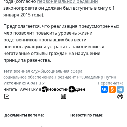
года (согласно
первоначальной редакции
законопроекта он должен был вступить в силу с 1
января 2015 года).
Предполагается, что реализация предусмотренных
мер позволит повысить уровень жизни
родственников пропавших без вести
военнослужащих и устранить накопившиеся
негативные отзывы граждан на нарушение
принципа равенства.
Теги:
военная служба
,
социальная сфера
,
социальное обеспечение
,
Президент РФ
,
Владимир Путин
Источник:
ГАРАНТ.РУ
Перепечатка
Читать ГАРАНТ.РУ в
Новости
и
Дзен
Документы по теме:
Новости по теме: