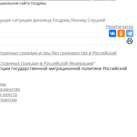
ициальном сайте Госдумы.
кущая ситуация
,
физлица
,
Госдума
,
Леонид Слуцкий
Перепечатка
транных граждан и лиц без гражданства в Российской
странных граждан в Российской Федерации
"
цепции государственной миграционной политики Российской
аны
ажданство
в реестр
игрантам