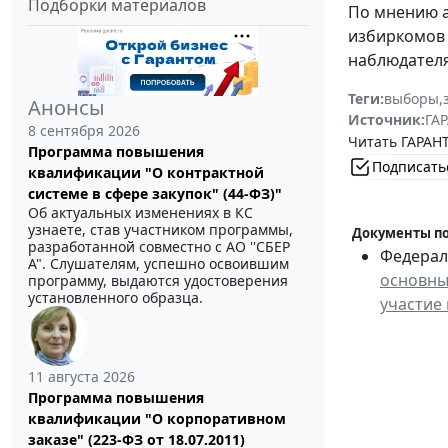
Подборки материалов
По мнению а
избиркомов 
наблюдателя
Теги:
выборы
,
Анонсы
Источник:
ГАР
8 сентября 2026
Читать ГАРАНТ
Программа повышения
Подписать
квалификации "О контрактной
системе в сфере закупок" (44-ФЗ)"
Об актуальных изменениях в КС
узнаете, став участником программы,
Документы по
разработанной совместно с АО ''СБЕР
Федераль
А". Слушателям, успешно освоившим
основны
программу, выдаются удостоверения
установленного образца.
участие
11 августа 2026
Программа повышения
квалификации "О корпоративном
заказе" (223-ФЗ от 18.07.2011)