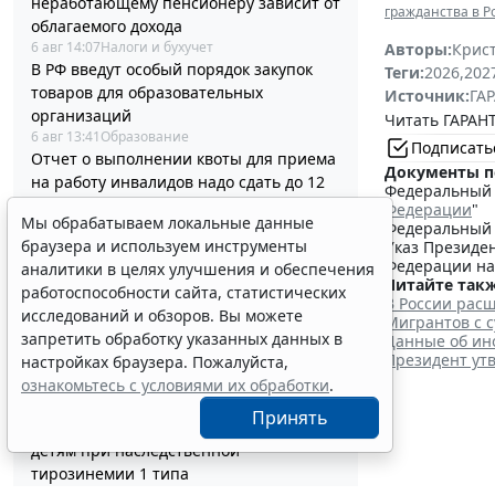
неработающему пенсионеру зависит от
гражданства в 
облагаемого дохода
6 авг 14:07
Налоги и бухучет
Авторы:
Крис
В РФ введут особый порядок закупок
Теги:
2026
,
202
товаров для образовательных
Источник:
ГАР
организаций
Читать ГАРАНТ
6 авг 13:41
Образование
Подписать
Отчет о выполнении квоты для приема
Документы п
на работу инвалидов надо сдать до 12
Федеральный з
октября
Федерации
"
Мы обрабатываем локальные данные
6 авг 13:20
Труд
Федеральный з
браузера и используем инструменты
Указ Президен
Адвокатские палаты вправе применять
Федерации на
аналитики в целях улучшения и обеспечения
УСН при соблюдении условий и
Читайте такж
работоспособности сайта, статистических
ограничений
В России рас
исследований и обзоров. Вы можете
6 авг 12:58
Налоги и бухучет
Мигрантов с 
Контракты по однородным товарам
запретить обработку указанных данных в
Данные об ин
Президент ут
можно заключать с одним и тем же
настройках браузера. Пожалуйста,
едпоставщиком
ознакомьтесь с условиями их обработки
.
6 авг 12:39
Бизнес
Принять
В РФ утвердили стандарт медпомощи
детям при наследственной
тирозинемии 1 типа
6 авг 12:10
Социальная сфера