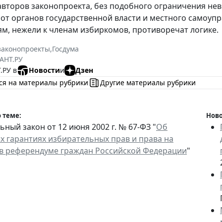
второв законопроекта, без подобного ограничения н
от органов государственной власти и местного самоупр
м, нежели к членам избиркомов, противоречат логике.
законопроекты
,
Госдума
АНТ.РУ
.РУ в
Новости
и
Дзен
ся на материалы рубрики
Другие материалы рубрики
 теме:
Ново
ный закон от 12 июня 2002 г. № 67-ФЗ "
Об
х гарантиях избирательных прав и права на
 в референдуме граждан Российской Федерации
"