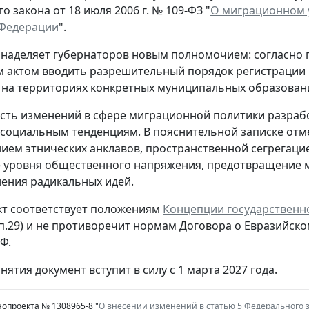
 закона от 18 июля 2006 г. № 109-ФЗ "
О миграционном у
 Федерации
".
наделяет губернаторов новым полномочием: согласно 
м актом вводить разрешительный порядок регистрации и
на территориях конкретных муниципальных образован
ть изменений в сфере миграционной политики разраб
социальным тенденциям. В пояснительной записке отме
ем этнических анклавов, пространственной сегрегацией
 уровня общественного напряжения, предотвращение 
ения радикальных идей.
т соответствует положениям
Концепции государственн
 п.29) и не противоречит нормам Договора о Евразий
Ф.
нятия документ вступит в силу с 1 марта 2027 года.
нопроекта № 1308965-8 "
О внесении изменений в статью 5 Федерального 