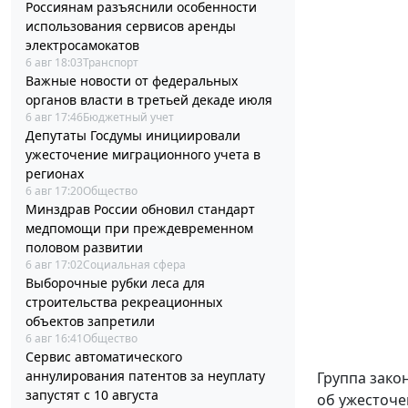
Россиянам разъяснили особенности
использования сервисов аренды
электросамокатов
6 авг 18:03
Транспорт
Важные новости от федеральных
органов власти в третьей декаде июля
6 авг 17:46
Бюджетный учет
Депутаты Госдумы инициировали
ужесточение миграционного учета в
регионах
6 авг 17:20
Общество
Минздрав России обновил стандарт
медпомощи при преждевременном
половом развитии
6 авг 17:02
Социальная сфера
Выборочные рубки леса для
строительства рекреационных
объектов запретили
6 авг 16:41
Общество
Сервис автоматического
аннулирования патентов за неуплату
Группа зако
запустят с 10 августа
об ужесточе