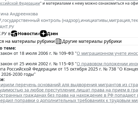
Российской Федерации
" и материалами к нему можно ознакомиться на оф
тина Андреенкова
7
,
государственный контроль (надзор)
,
инициативы
,
миграция
,
те
АНТ.РУ
.РУ в
Новости
и
Дзен
ся на материалы рубрики
Другие материалы рубрики
о теме:
акон от 18 июля 2006 г. № 109-ФЗ "
О миграционном учете инос
акон от 25 июля 2002 г. № 115-ФЗ "
О правовом положении ино
та Российской Федерации от 15 октября 2025 г. № 738 "О Кон
 2026-2030 годы"
е:
ширили перечень оснований для выдворения мигрантов из стр
судимостью за любое преступление лишат права на прием в гр
остранных гражданах без права на нахождение в РФ попадают 
вердил поправки о дополнительных требованиях к трудовым м