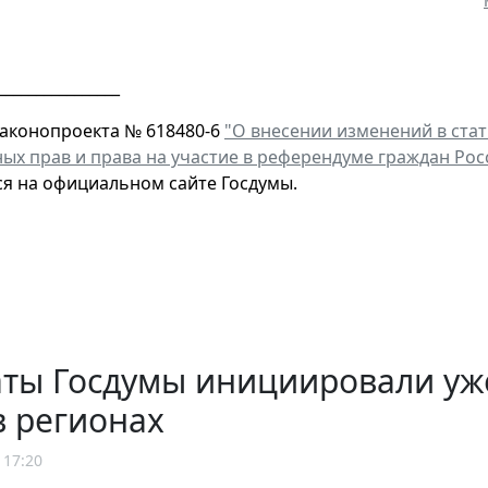
________________
законопроекта № 618480-6
"О внесении изменений в ста
ых прав и права на участие в референдуме граждан Ро
я на официальном сайте Госдумы.
аты Госдумы инициировали уж
в регионах
 17:20