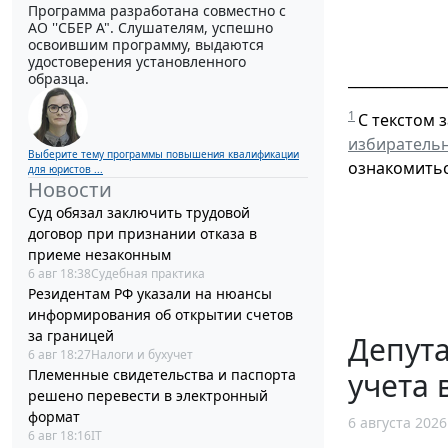
Программа разработана совместно с
АО ''СБЕР А". Слушателям, успешно
освоившим программу, выдаются
удостоверения установленного
образца.
______________
1
С текстом 
избирательн
Выберите тему программы повышения квалификации
ознакомитьс
для юристов ...
Новости
Суд обязал заключить трудовой
договор при признании отказа в
приеме незаконным
6 авг 18:38
Судебная практика
Резидентам РФ указали на нюансы
информирования об открытии счетов
за границей
Депут
6 авг 18:27
Налоги и бухучет
Племенные свидетельства и паспорта
учета 
решено перевести в электронный
формат
6 августа 2026
6 авг 18:16
IT