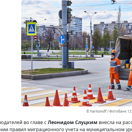
© haritonoff / Фотобанк 1
нодателей во главе с
Леонидом Слуцким
внесла на рас
нии правил миграционного учета на муниципальном ур