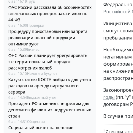
6 авг 16:19
Труд
Федерального
ФАС России рассказала об особенностях
Российской
внеплановых проверок заказчиков по
44-ФЗ
Инициатива 
6 авг 16:00
Проверки
смогут свои
Процедуру приостановки или запрета
пребывания 
реализации опасной продукции
оптимизируют
Необходимос
6 авг 15:39
Бизнес
ФНС России планирует урегулировать
негативным 
экстерриториальный порядок
формировани
рассмотрения жалоб
на снижение
6 авг 15:15
Налоги и бухучет
распростран
Какую статью КОСГУ выбрать для учета
расходов на аренду виртуального
Законопроек
сервера
годы
(пп."у"
6 авг 14:54
Бюджетный учет
Президент РФ отменил спецрежим для
договорам Р
депозитов физлиц из недружественных
В случае при
стран
6 авг 14:31
Общество
Социальный вычет на лечение
1
С текстом зако