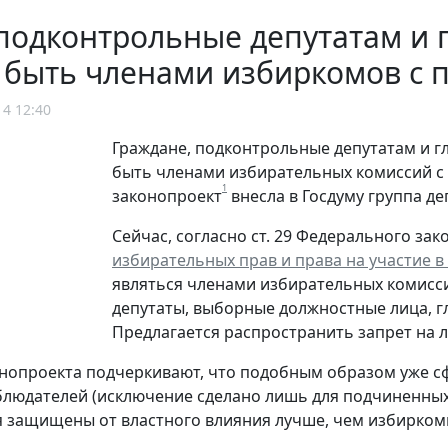
подконтрольные депутатам и 
т быть членами избиркомов с
14 12:40
Граждане, подконтрольные депутатам и г
быть членами избирательных комиссий с
1
законопроект
внесла в Госдуму группа де
Сейчас, согласно ст. 29 Федерального зако
избирательных прав и права на участие 
являться членами избирательных комисс
депутаты, выборные должностные лица, г
Предлагается распространить запрет на 
нопроекта подчеркивают, что подобным образом уже с
блюдателей (исключение сделано лишь для подчиненных 
 защищены от властного влияния лучше, чем избирком