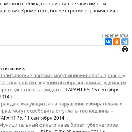
евозможно соблюдать принцип независимости
авления. Кроме того, более строгие ограничения к
Перепечатка
сти по теме:
Политические партии смогут инициировать проверку
достоверности сведений об образовании и судимости
претендентов в кандидаты
– ГАРАНТ.РУ, 15 сентября
2014 г.
Граждан, жалующихся на нарушение избирательных
прав, могут освободить от уплаты госпошлины
–
ГАРАНТ.РУ, 11 сентября 2014 г.
Муниципальный фильтр на выборах губернаторов
могут отменить
– ГАРАНТ.РУ, 25 августа 2014 г.