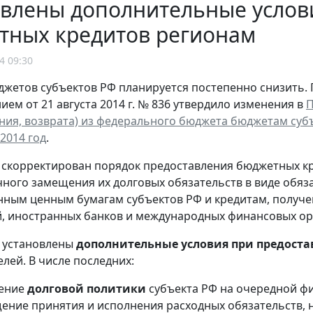
овлены дополнительные услов
тных кредитов регионам
4 09:30
жетов субъектов РФ планируется постепенно снизить.
ием от 21 августа 2014 г. № 836 утвердило изменения в
П
ния, возврата) из федерального бюджета бюджетам су
2014 год
.
скорректирован порядок предоставления бюджетных кр
чного замещения их долговых обязательств в виде обяз
нным ценным бумагам субъектов РФ и кредитам, получ
, иностранных банков и международных финансовых ор
, установлены
дополнительные условия при предост
елей. В числе последних:
дение
долговой политики
субъекта РФ на очередной фи
ение принятия и исполнения расходных обязательств, 