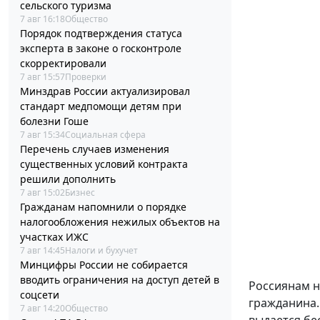
сельского туризма
7 авг 16:18
Общество
Порядок подтверждения статуса
эксперта в законе о госконтроле
скорректировали
7 авг 15:57
Проверки
Минздрав России актуализировал
стандарт медпомощи детям при
болезни Гоше
7 авг 15:34
Социальная сфера
Перечень случаев изменения
существенных условий контракта
решили дополнить
7 авг 15:02
Бизнес
Гражданам напомнили о порядке
налогообложения нежилых объектов на
участках ИЖС
7 авг 14:45
Налоги и бухучет
Минцифры России не собирается
вводить ограничения на доступ детей в
Россиянам н
соцсети
гражданина.
7 авг 14:20
Общество