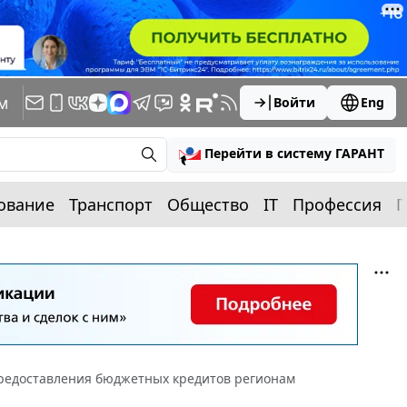
м
Войти
Eng
Перейти в систему ГАРАНТ
ование
Транспорт
Общество
IT
Профессия
П
редоставления бюджетных кредитов регионам