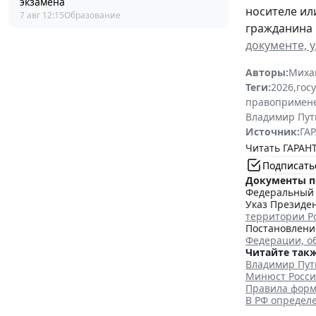
экзамена
носителе ил
7 авг 12:15
Образование
гражданина 
документе, 
Авторы:
Миха
Теги:
2026
,
гос
правопримен
Владимир Пут
Источник:
ГАР
Читать ГАРАНТ
Подписать
Документы п
Федеральный з
Указ Президен
территории Р
Постановление
Федерации, о
Читайте такж
Владимир Пут
Минюст Росси
Правила форм
В РФ определ