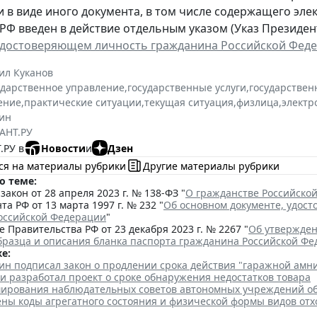
и в виде иного документа, в том числе содержащего эл
РФ введен в действие отдельным указом (Указ Президента
удостоверяющем личность гражданина Российской Фед
ил Куканов
ударственное управление
,
государственные услуги
,
государствен
ение
,
практические ситуации
,
текущая ситуация
,
физлица
,
электр
ин
АНТ.РУ
.РУ в
Новости
и
Дзен
ся на материалы рубрики
Другие материалы рубрики
о теме:
акон от 28 апреля 2023 г. № 138-ФЗ "
О гражданстве Российско
та РФ от 13 марта 1997 г. № 232 "
Об основном документе, удос
оссийской Федерации
"
 Правительства РФ от 23 декабря 2023 г. № 2267 "
Об утвержден
бразца и описания бланка паспорта гражданина Российской Ф
е:
ин подписал закон о продлении срока действия "гаражной амн
и разработал проект о сроке обнаружения недостатков товара
ирования наблюдательных советов автономных учреждений о
ены коды агрегатного состояния и физической формы видов отх