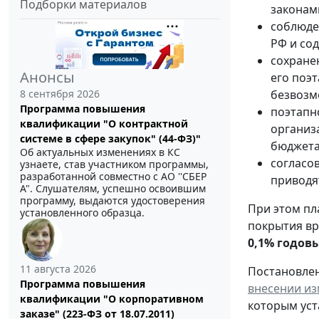
Подборки материалов
законам
соблюде
РФ и со
сохранен
Анонсы
его поэ
8 сентября 2026
безвозме
Программа повышения
поэтап
квалификации "О контрактной
организ
системе в сфере закупок" (44-ФЗ)"
бюджета 
Об актуальных изменениях в КС
согласо
узнаете, став участником программы,
разработанной совместно с АО ''СБЕР
приводя
А". Слушателям, успешно освоившим
программу, выдаются удостоверения
При этом пл
установленного образца.
покрытия вр
0,1% годов
11 августа 2026
Постановлен
Программа повышения
внесении из
квалификации "О корпоративном
которым уст
заказе" (223-ФЗ от 18.07.2011)