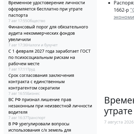
Распоря
Временное удостоверение личности
оформляется бесплатно при утрате
1662-р
"
паспорта
экономи
7 авг 17:55
Общество
Финансовый порог для обязательного
аудита некоммерческих фондов
увеличили
7 авг 17:36
Налоги и бухучет
С 1 февраля 2027 года заработает ГОСТ
по психосоциальным рискам на
рабочем месте
7 авг 17:11
Труд
Срок согласования заключения
контракта с единственным
контрагентом сократили
7 авг 16:55
Бизнес
Време
ВС РФ признал лишение прав
незаконным при неизвестной личности
утрате
водителя
7 авг 16:37
Транспорт
7 августа 2026
В РФ урегулировали вопросы
использования с/х земель для