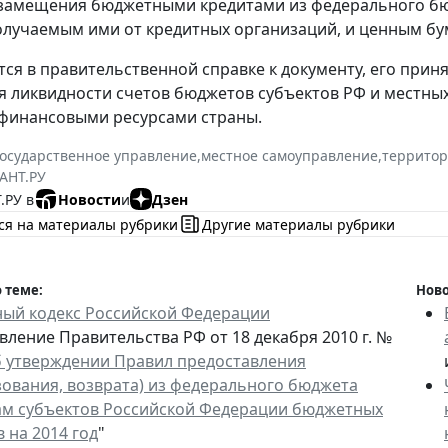
замещения бюджетными кредитами из федерального бюд
олучаемым ими от кредитных организаций, и ценным бу
тся в правительственной справке к документу, его прин
 ликвидности счетов бюджетов субъектов РФ и местн
финансовыми ресурсами страны.
государственное управление
,
местное самоуправление
,
территор
АНТ.РУ
.РУ в
Новости
и
Дзен
ся на материалы рубрики
Другие материалы рубрики
 теме:
Ново
ый кодекс Российской Федерации
вление Правительства РФ от 18 декабря 2010 г. №
 утверждении Правил предоставления
зования, возврата) из федерального бюджета
м субъектов Российской Федерации бюджетных
 на 2014 год
"