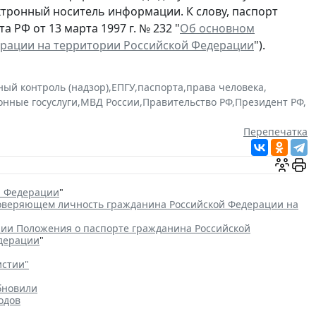
ектронный носитель информации. К слову, паспорт
 РФ от 13 марта 1997 г. № 232 "
Об основном
ерации на территории Российской Федерации
").
ный контроль (надзор)
,
ЕПГУ
,
паспорта
,
права человека
,
онные госуслуги
,
МВД России
,
Правительство РФ
,
Президент РФ
,
Перепечатка
й Федерации
"
товеряющем личность гражданина Российской Федерации на
ии Положения о паспорте гражданина Российской
едерации
"
истии"
бновили
одов