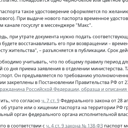
сплатно. Понадобится одно черно-белое или цветное фот
паспорта такое удостоверение оформляется по желанию 
ового). При выдаче нового паспорта временное удостов
 канале госуслуг в мессенджере "Макс".
едь, при утрате документа нужно подать соответствующ
ы будете восстанавливать его при возвращении – време
сту жительства", – разъясняется в публикации. Срок дей
обходимо учитывать, что по общему правилу период д
й со дня приема заявления в отделении министерства. 
спорт. Он предъявляется по требованию уполномоченн
ии закреплены в Постановлении Правительства РФ от 23 
гражданина Российской Федерации, образца и описания
ить, что согласно
ч. 7 ст. 9
Федерального закона от 28 ап
, об утрате или о хищении паспорта на территории РФ 
ьный орган федерального органа исполнительной власт
то в соответствии с
ч. 4 ст. 9 закона № 138-ФЗ
паспорт м