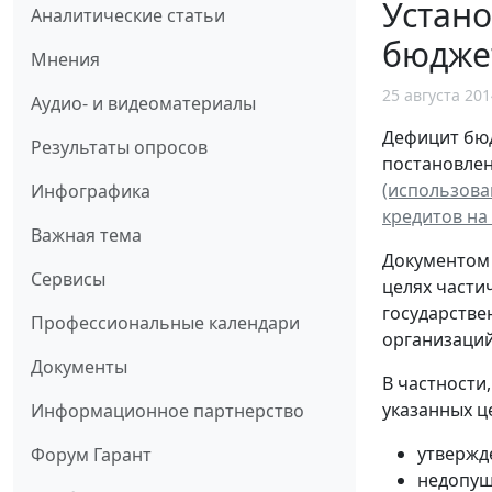
Устан
Аналитические статьи
бюдже
Мнения
25 августа 201
Аудио- и видеоматериалы
Дефицит бюд
Результаты опросов
постановлен
(использова
Инфографика
кредитов на 
Важная тема
Документом 
Сервисы
целях части
государстве
Профессиональные календари
организаций
Документы
В частности
указанных ц
Информационное партнерство
утверж
Форум Гарант
недопущ