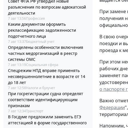
выдается бе
Совет ФПА РФ утвердил новые
разъяснения по вопросам адвокатской
При замене 
деятельности
получения н
7 авг 13:56
Профессия
Каким документом оформить
официальном
реклассификацию задолженности
подотчетного лица
В свою очер
7 авг 13:37
Бюджетный учет
поездки и в
Определены особенности включения
проезда к ме
частных медорганизаций в реестр
системы ОМС
При этом не
7 авг 13:19
Социальная сфера
рабочих дне
Спецрежим НПД вправе применять
заменяет па
несовершеннолетние в возрасте от 14
удостоверен
до 18 лет
7 авг 12:58
Налоги и бухучет
о паспорте 
При госрегистрации судна определят
соответствие идентифицирующим
Важно отмет
признакам
Федерации
"
7 авг 12:34
Транспорт
территориал
В Госдуме предложили заменить ЕГЭ
аттестацией в форме государственного
Напомним, ч