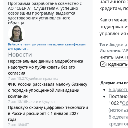
частичного 
Программа разработана совместно с
кредитам, п
АО ''СБЕР А". Слушателям, успешно
освоившим программу, выдаются
удостоверения установленного
Как отмечае
образца.
поддержания
управления 
Теги:
бюджет
,
Выберите тему программы повышения квалификации
для юристов ...
Источник:
ГАР
Новости
Читать ГАРАНТ
Персональные данные медработника
Подписать
недопустимо публиковать без его
согласия
7 авг 18:27
Судебная практика
Документы по
ФНС России рассказала малому бизнесу
Бюджетн
о порядке упрощенной ликвидации
Постано
компании
7 авг 18:16
Налоги и бухучет
1062 "
Об
Правовую охрану цифровых технологий
(исполь
в России расширят с 1 января 2027
бюджета
года
кредитов
7 авг 18:04
IT