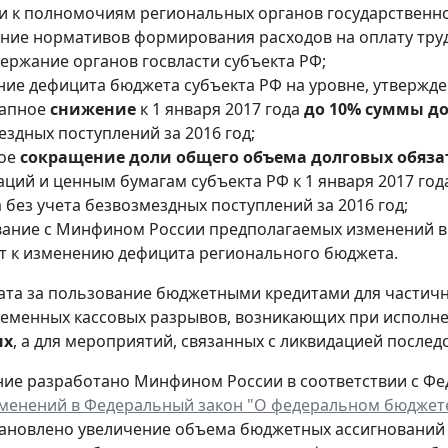
и к полномочиям региональных органов государственно
ние нормативов формирования расходов на оплату труд
держание органов госвласти субъекта РФ;
ие дефицита бюджета субъекта РФ на уровне, утвержден
тапное
снижение
к 1 января 2017 года
до 10% суммы д
здных поступлений за 2016 год;
ное
сокращение доли общего объема долговых обязат
аций и ценным бумагам субъекта РФ к 1 января 2017 год
без учета безвозмездных поступлений за 2016 год;
вание с Минфином России предполагаемых изменений в 
т к изменению дефицита регионального бюджета.
ата за пользование бюджетными кредитами для частич
еменных кассовых разрывов, возникающих при исполне
ых
, а для мероприятий, связанных с ликвидацией послед
ие разработано Минфином России в соответствии с Фед
менений в Федеральный закон "О федеральном бюджете н
ановлено увеличение объема бюджетных ассигнований н