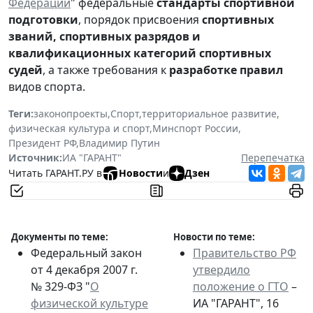
Федерации
" федеральные
стандарты спортивной
подготовки
, порядок присвоения
спортивных
званий, спортивных разрядов и
квалификационных категорий спортивных
судей
, а также требования к
разработке правил
видов спорта.
Теги:
законопроекты
,
Спорт
,
территориальное развитие
,
физическая культура и спорт
,
Минспорт России
,
Президент РФ
,
Владимир Путин
Источник:
ИА "ГАРАНТ"
Перепечатка
Читать ГАРАНТ.РУ в
Новости
и
Дзен
Документы по теме:
Новости по теме:
Федеральный закон
Правительство РФ
от 4 декабря 2007 г.
утвердило
№ 329-ФЗ "
О
положение о ГТО
–
физической культуре
ИА "ГАРАНТ", 16