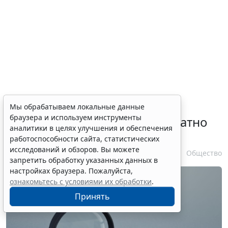
Временное удостоверение
Мы обрабатываем локальные данные
браузера и используем инструменты
личности оформляется бесплатно
аналитики в целях улучшения и обеспечения
при утрате паспорта
работоспособности сайта, статистических
исследований и обзоров. Вы можете
7 августа 2026 17:55
Общество
запретить обработку указанных данных в
настройках браузера. Пожалуйста,
ознакомьтесь с условиями их обработки
.
Принять