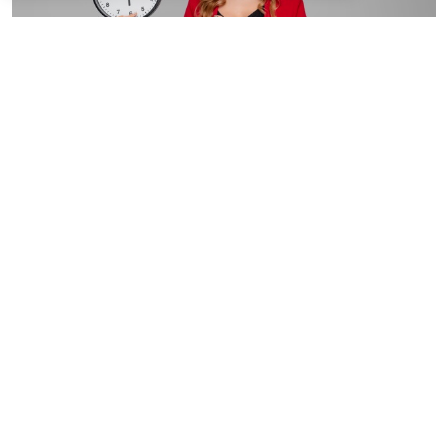
© astimak / Фотобанк 123RF.com
Изменения внесены в
ч. 8 ст. 93 Закона № 44-ФЗ
. С 1
января 2027 года такой срок будет составлять не 8, а
5 рабочих дней со дня, следующего за днем
поступления обращения о согласовании
(
Федеральный закон от 4 августа 2026 г. № 279-ФЗ
).
Теги:
госзакупки
,
государственный контроль (надзор)
,
МСБ
,
обязательства, сделки
,
Проверка контрагентов
,
проверки организаций и ИП
,
юрлица
Источник:
Система ГАРАНТ
Перепечатка
Читать ГАРАНТ.РУ в
Новости
и
Дзен