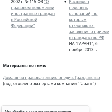
2002 г. № 115-ФЗ
"О
Расширен
правовом положении
перечень
иностранных граждан
оснований, по
в Российской
которым
Федерации"
отклоняются
заявления о приеме
в гражданство РФ
–
ИА "ГАРАНТ", 6
ноября 2013 г.
Материалы по теме:
Домашняя правовая энциклопедия. Гражданство
(подготовлено экспертами компании "Гарант")
Временное удостоверение
Мы обрабатываем локальные данные