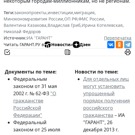
некоторым городам-миллионникам, но не регионам.
Теги:
законопроекты
,
инвестиции
,
миграция
,
Минэкономразвития России
,
ОП РФ
,
ФМС России
,
Валентина Казакова
,
Владислав Гриб
,
Ирина Котелевская
,
Николай Федоров
Источник:
ИА "ГАРАНТ"
Перепечатка
Читать ГАРАНТ.РУ в
Новости
и
Дзен
Документы по теме:
Новости по теме:
Федеральным
Для отдельных лиц
законом от 31 мая
могут установить
2002 г. № 62-ФЗ
"О
упрощенный
гражданстве
порядок получения
Российской
российского
Федерации"
гражданства
– ИА
Федеральный
"ГАРАНТ", 26
законом от 25 июля
декабря 2013 г.