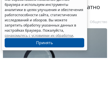
браузера и используем инструменты
личности оформляется бесплатно
аналитики в целях улучшения и обеспечения
при утрате паспорта
работоспособности сайта, статистических
исследований и обзоров. Вы можете
7 августа 2026 17:55
Общество
запретить обработку указанных данных в
настройках браузера. Пожалуйста,
ознакомьтесь с условиями их обработки
.
Принять
© ilixe48 / Фотобанк 123RF.com
Россиянам напомнили, как подтвердить свою
личность при отсутствии основного документа для