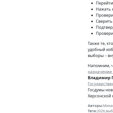
Перейти
Нажать 
Провери
Сверить
Подтвер
Провери
Также те, к
удобный изб
выборы – вн
Напомним, ч
назначении 
Владимир 
Государстве
Госдумы нов
Херсонской 
Авторы:
Миха
Теги:
2026
,
выб