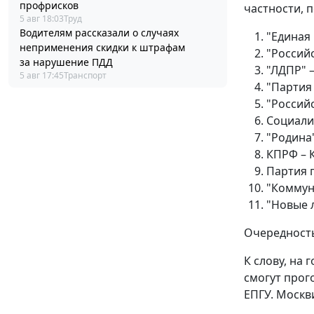
профрисков
частности, 
5 авг 18:03
Труд
Водителям рассказали о случаях
"Единая 
неприменения скидки к штрафам
"Россий
за нарушение ПДД
"ЛДПР" 
5 авг 17:45
Транспорт
"Партия
"Российс
Социали
"Родина"
КПРФ – 
Партия 
"Коммун
"Новые 
Очередность
К слову, на 
смогут прог
ЕПГУ. Москв