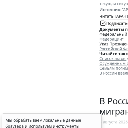
текущая ситу
Источник:
ГАР
Читать ГАРАНТ
Подписать
Документы п
Федеральный з
Федерации
"
Указ Президен
Российской Ф
Читайте такж
Список актов 
Осужденным р
Семьям погиб
В России вве
В Рос
мигран
Мы обрабатываем локальные данные
5 августа 2026
браузера и используем инструменты