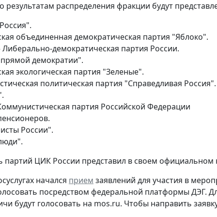
по результатам распределения фракции будут представл
Россия".
ская объединенная демократическая партия "Яблоко".
– Либерально-демократическая партия России.
 прямой демократии".
кая экологическая партия "Зеленые".
стическая политическая партия "Справедливая Россия".
.
Коммунистическая партия Российской Федерации
пенсионеров.
исты России".
люди".
 партий ЦИК России представил в своем официальном 
госуслугах начался
прием
заявлений для участия в мероп
олосовать посредством федеральной платформы ДЭГ. Дл
ичи будут голосовать на mos.ru. Чтобы направить заявку