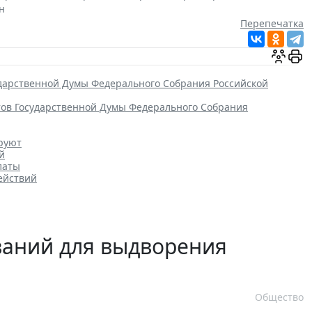
н
Перепечатка
ударственной Думы Федерального Собрания Российской
тов Государственной Думы Федерального Собрания
ируют
й
латы
ействий
ваний для выдворения
Общество