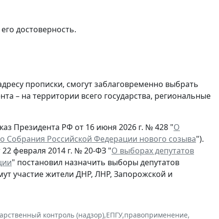
 его достоверность.
 адресу прописки, смогут заблаговременно выбрать
та – на территории всего государства, региональные
аз Президента РФ от 16 июня 2026 г. № 428 "
О
о Собрания Российской Федерации нового созыва
").
22 февраля 2014 г. № 20-ФЗ "
О выборах депутатов
ции
" постановил назначить выборы депутатов
мут участие жители ДНР, ЛНР, Запорожской и
дарственный контроль (надзор)
,
ЕПГУ
,
правоприменение
,