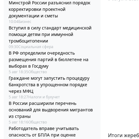
Минстрой России разъяснил порядок
корректировки проектной
документации и сметы
10:04
Бизнес
Вступил в силу стандарт медицинской
помощи детям при иммунной
тромбоцитопении
09:30
Социальная сфера
В РФ определили очередность
размещения партий в бюллетене на
выборах в Госдуму
5 авг 18:35
Общество
Граждане могут запустить процедуру
банкротства в упрощенном порядке
через МФЦ
5 авг 18:27
Налоги и бухучет
В России расширили перечень
оснований для выдворения мигрантов
из страны
5 авг 18:16
Общество
Работодатель вправе учитывать
опасность от БПЛА при оценке
Итоги жереб