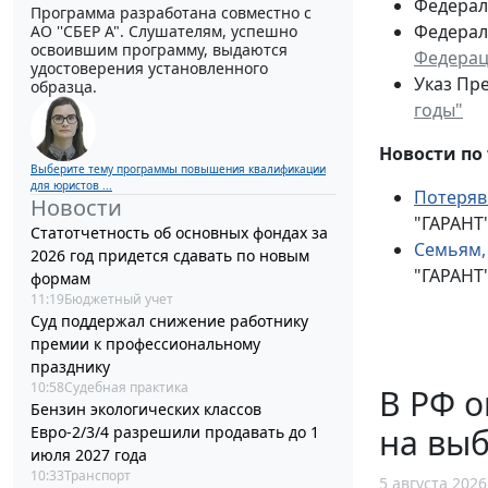
Федераль
Программа разработана совместно с
Федераль
АО ''СБЕР А". Слушателям, успешно
освоившим программу, выдаются
Федерац
удостоверения установленного
Указ Пре
образца.
годы"
Новости по 
Выберите тему программы повышения квалификации
для юристов ...
Потеряв
Новости
"ГАРАНТ"
Статотчетность об основных фондах за
Семьям,
2026 год придется сдавать по новым
"ГАРАНТ"
формам
11:19
Бюджетный учет
Суд поддержал снижение работнику
премии к профессиональному
празднику
10:58
Судебная практика
В РФ 
Бензин экологических классов
на выб
Евро-2/3/4 разрешили продавать до 1
июля 2027 года
10:33
Транспорт
5 августа 2026