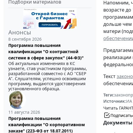
Подборки материалов
Напомним, ч
возрасте до
программам 
дольше чем 
матери (подп
Анонсы
обеспечении
8 сентября 2026
Программа повышения
Предлагаем
квалификации "О контрактной
реализации 
системе в сфере закупок" (44-ФЗ)"
Об актуальных изменениях в КС
федерально
узнаете, став участником программы,
разработанной совместно с АО ''СБЕР
Текст
законо
А". Слушателям, успешно освоившим
обеспечении
программу, выдаются удостоверения
установленного образца.
Теги:
законоп
Источник:
ИА
Читать ГАРАНТ
11 августа 2026
Подписать
Программа повышения
Документы 
квалификации "О корпоративном
заказе" (223-ФЗ от 18.07.2011)