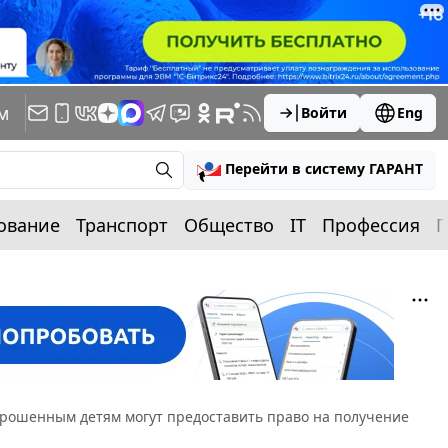
м
Войти
Eng
Перейти в систему ГАРАНТ
ование
Транспорт
Общество
IT
Профессия
П
брошенным детям могут предоставить право на получение