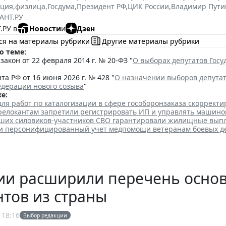
ация
,
физлица
,
Госдума
,
Президент РФ
,
ЦИК России
,
Владимир Пути
АНТ.РУ
.РУ в
Новости
и
Дзен
ся на материалы рубрики
Другие материалы рубрики
о теме:
акон от 22 февраля 2014 г. № 20-ФЗ "
О выборах депутатов Гос
та РФ от 16 июня 2026 г. № 428 "
О назначении выборов депута
едерации нового созыва
"
е:
для работ по каталогизации в сфере гособоронзаказа скоррект
елокантам запретили регистрировать ИП и управлять машино
ших силовиков-участников СВО гарантировали жилищные вып
ли персонифицированный учет медпомощи ветеранам боевых д
сии расширили перечень осно
тов из страны
 18:16
Выбор редакции