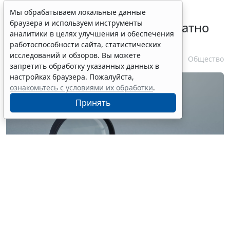
Временное удостоверение
Мы обрабатываем локальные данные
браузера и используем инструменты
личности оформляется бесплатно
аналитики в целях улучшения и обеспечения
при утрате паспорта
работоспособности сайта, статистических
исследований и обзоров. Вы можете
7 августа 2026 17:55
Общество
запретить обработку указанных данных в
настройках браузера. Пожалуйста,
ознакомьтесь с условиями их обработки
.
Принять
© ilixe48 / Фотобанк 123RF.com
Россиянам напомнили, как подтвердить свою