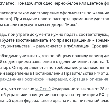
сплатно. Понадобится одно черно-белое или цветное фот
паспорта такое удостоверение оформляется по желанию 
ового). При выдаче нового паспорта временное удостов
 канале госуслуг в мессенджере "Макс".
едь, при утрате документа нужно подать соответствующ
ы будете восстанавливать его при возвращении – време
сту жительства", – разъясняется в публикации. Срок дей
обходимо учитывать, что по общему правилу период д
й со дня приема заявления в отделении министерства. 
спорт. Он предъявляется по требованию уполномоченн
ии закреплены в Постановлении Правительства РФ от 23 
гражданина Российской Федерации, образца и описания
ить, что согласно
ч. 7 ст. 9
Федерального закона от 28 ап
, об утрате или о хищении паспорта на территории РФ 
ьный орган федерального органа исполнительной власт