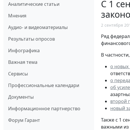
С 1 се
Аналитические статьи
законо
Мнения
2 сентября 20
Аудио- и видеоматериалы
Ряд федерал
Результаты опросов
финансового
Инфографика
В частности
Важная тема
о новых
ответст
Сервисы
о перед
Профессиональные календари
об усил
азартных
Документы
второй 
новый з
Информационное партнерство
Также с 1 с
Форум Гарант
важными из 