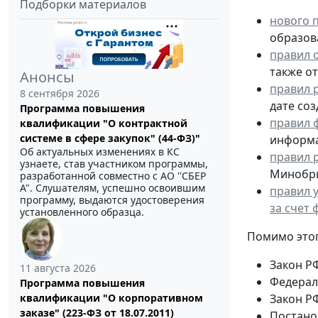
Подборки материалов
нового 
образов
правил 
также о
Анонсы
правил 
8 сентября 2026
дате соз
Программа повышения
правил 
квалификации "О контрактной
системе в сфере закупок" (44-ФЗ)"
информа
Об актуальных изменениях в КС
правил 
узнаете, став участником программы,
Минобрн
разработанной совместно с АО ''СБЕР
А". Слушателям, успешно освоившим
правил 
программу, выдаются удостоверения
за счет
установленного образца.
Помимо этог
Закон РФ
11 августа 2026
Федераль
Программа повышения
квалификации "О корпоративном
Закон РФ
заказе" (223-ФЗ от 18.07.2011)
Постано