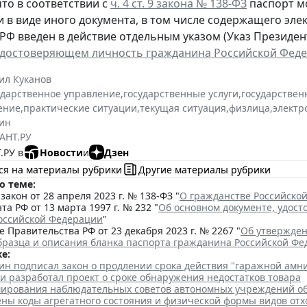
то в соответствии с
ч. 4 ст. 9 закона № 138-ФЗ
паспорт м
и в виде иного документа, в том числе содержащего эл
РФ введен в действие отдельным указом (Указ Президента
удостоверяющем личность гражданина Российской Фед
ил Куканов
ударственное управление
,
государственные услуги
,
государствен
ение
,
практические ситуации
,
текущая ситуация
,
физлица
,
электр
ин
АНТ.РУ
.РУ в
Новости
и
Дзен
ся на материалы рубрики
Другие материалы рубрики
о теме:
акон от 28 апреля 2023 г. № 138-ФЗ "
О гражданстве Российско
та РФ от 13 марта 1997 г. № 232 "
Об основном документе, удос
оссийской Федерации
"
 Правительства РФ от 23 декабря 2023 г. № 2267 "
Об утвержден
бразца и описания бланка паспорта гражданина Российской Ф
е:
ин подписал закон о продлении срока действия "гаражной амн
и разработал проект о сроке обнаружения недостатков товара
ирования наблюдательных советов автономных учреждений о
ены коды агрегатного состояния и физической формы видов отх