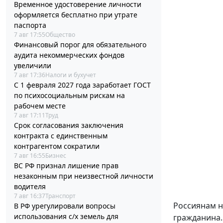
Временное удостоверение личности
оформляется бесплатно при утрате
паспорта
7 авг 17:55
Общество
Финансовый порог для обязательного
аудита некоммерческих фондов
увеличили
7 авг 17:36
Налоги и бухучет
С 1 февраля 2027 года заработает ГОСТ
по психосоциальным рискам на
рабочем месте
7 авг 17:11
Труд
Срок согласования заключения
контракта с единственным
контрагентом сократили
7 авг 16:55
Бизнес
ВС РФ признал лишение прав
незаконным при неизвестной личности
водителя
7 авг 16:37
Транспорт
Россиянам н
В РФ урегулировали вопросы
использования с/х земель для
гражданина.