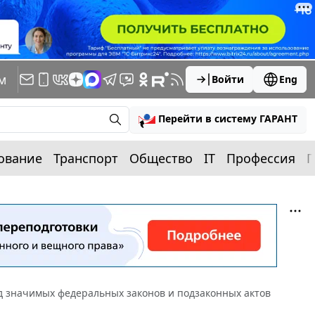
м
Войти
Eng
Перейти в систему ГАРАНТ
ование
Транспорт
Общество
IT
Профессия
П
ряд значимых федеральных законов и подзаконных актов