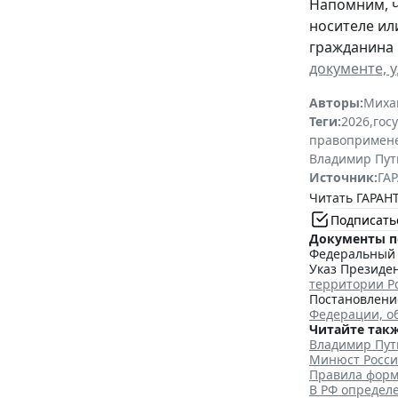
Напомним, ч
носителе ил
гражданина 
документе, 
Авторы:
Миха
Теги:
2026
,
гос
правопримен
Владимир Пут
Источник:
ГАР
Читать ГАРАНТ
Подписать
Документы п
Федеральный з
Указ Президен
территории Р
Постановление
Федерации, о
Читайте такж
Владимир Пут
Минюст Росси
Правила форм
В РФ определ