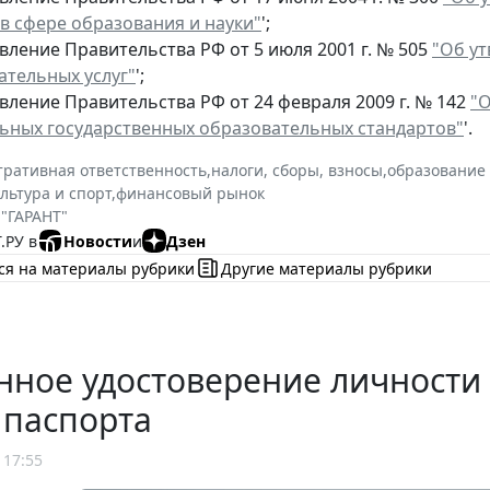
 в сфере образования и науки"
';
вление Правительства РФ от 5 июля 2001 г. № 505
"Об у
ательных услуг"
';
вление Правительства РФ от 24 февраля 2009 г. № 142
"О
ьных государственных образовательных стандартов"
'.
ративная ответственность
,
налоги, сборы, взносы
,
образование 
льтура и спорт
,
финансовый рынок
 "ГАРАНТ"
.РУ в
Новости
и
Дзен
ся на материалы рубрики
Другие материалы рубрики
нное удостоверение личности
 паспорта
 17:55