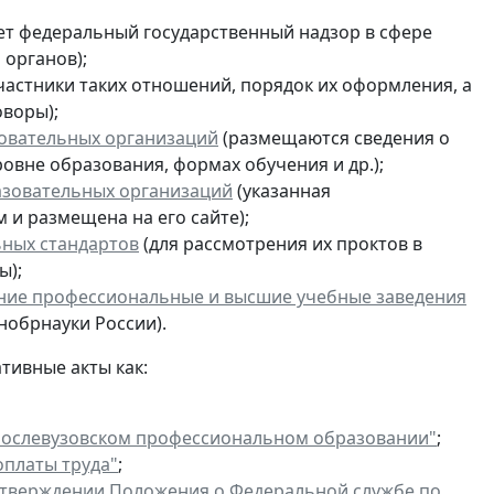
ет федеральный государственный надзор в сфере
 органов);
астники таких отношений, порядок их оформления, а
оворы);
овательных организаций
(размещаются сведения о
ровне образования, формах обучения и др.);
азовательных организаций
(указанная
и размещена на его сайте);
ьных стандартов
(для рассмотрения их проктов в
ы);
дние профессиональные и высшие учебные заведения
обрнауки России).
тивные акты как:
послевузовском профессиональном образовании"
;
платы труда"
;
утверждении Положения о Федеральной службе по