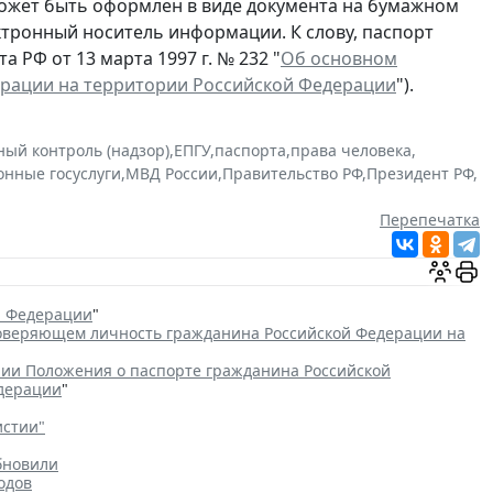
ожет быть оформлен в виде документа на бумажном
ектронный носитель информации. К слову, паспорт
 РФ от 13 марта 1997 г. № 232 "
Об основном
ерации на территории Российской Федерации
").
ный контроль (надзор)
,
ЕПГУ
,
паспорта
,
права человека
,
онные госуслуги
,
МВД России
,
Правительство РФ
,
Президент РФ
,
Перепечатка
й Федерации
"
товеряющем личность гражданина Российской Федерации на
ии Положения о паспорте гражданина Российской
едерации
"
истии"
бновили
одов