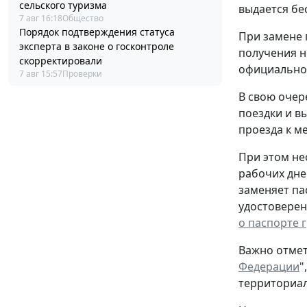
сельского туризма
выдается бе
7 авг 16:18
Общество
Порядок подтверждения статуса
При замене 
эксперта в законе о госконтроле
получения н
скорректировали
официальном
7 авг 15:57
Проверки
В свою очер
поездки и в
проезда к ме
При этом не
рабочих дне
заменяет па
удостоверен
о паспорте 
Важно отмет
Федерации
"
территориал