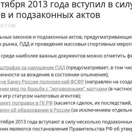
нтября 2013 года вступил в с
в и подзаконных актов
13 11:26
ьных законов и подзаконных актов, предусматривающих
 рынка, ПДД и проведения массовых спортивных мероприя
, среди наиболее важных документов можно отметить ф
 штрафах за нарушение ПДД
(предусматривает, в том чис
венности за вождение в состоянии опьянения);
аче Банку России полномочий ФСФР
(направлен на созд
ении мер по борьбе с "договорными" матчами
(в частно
 игр статусом налоговых агентов);
пакет поправок в ГК РФ
(касается сделок, их последствий
акон об образовании в России
(за исключением отдельн
ентября 2013 года вступают в силу несколько подзаконны
них являются постановления Правительства РФ об утве