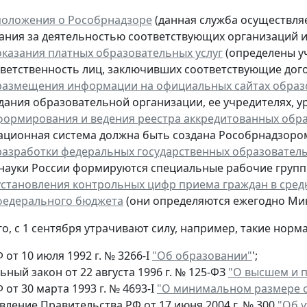
положения о Рособрнадзоре
(данная служба осуществля
ания за деятельностью соответствующих организаций и
оказания платных образовательных услуг
(определены уч
тветственность лиц, заключивших соответствующие дог
размещения информации на официальных сайтах образ
дания образовательной организации, ее учредителях, у
формирования и ведения реестра аккредитованных обр
ционная система должна быть создана Рособрнадзором 
разработки федеральных государственных образовател
ауки России формируются специальные рабочие групп
установления контрольных цифр приема граждан в сре
 федерального бюджета
(они определяются ежегодно Мин
о, с 1 сентября утрачивают силу, например, такие норма
 от 10 июля 1992 г. № 3266-I
"Об образовании"
';
ный закон от 22 августа 1996 г. № 125-ФЗ
"О высшем и 
 от 30 марта 1993 г. № 4693-I
"О минимальном размере о
вление Правительства РФ от 17 июня 2004 г. № 300
"Об 