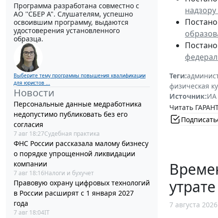
Программа разработана совместно с
надзору
АО ''СБЕР А". Слушателям, успешно
Постано
освоившим программу, выдаются
удостоверения установленного
образов
образца.
Постано
федерал
Теги:
админист
Выберите тему программы повышения квалификации
для юристов ...
физическая ку
Новости
Источник:
ИА
Персональные данные медработника
Читать ГАРАНТ
недопустимо публиковать без его
Подписать
согласия
7 авг 18:27
Судебная практика
ФНС России рассказала малому бизнесу
о порядке упрощенной ликвидации
компании
Време
7 авг 18:16
Налоги и бухучет
утрате
Правовую охрану цифровых технологий
в России расширят с 1 января 2027
года
7 августа 2026
7 авг 18:04
IT