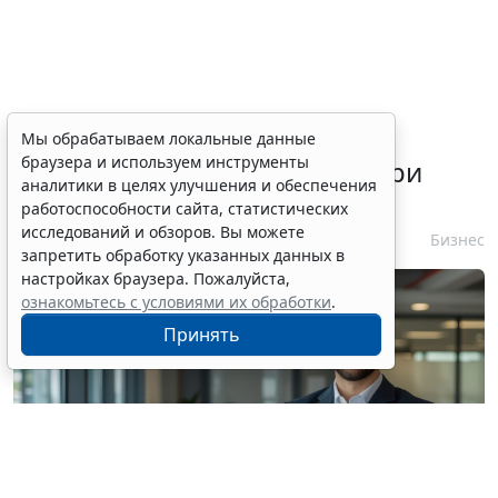
ФАС России рассказала о
Мы обрабатываем локальные данные
браузера и используем инструменты
требованиях к контрагенту при
аналитики в целях улучшения и обеспечения
несостоявшейся закупке
работоспособности сайта, статистических
исследований и обзоров. Вы можете
10 августа 2026 13:47
Бизнес
запретить обработку указанных данных в
настройках браузера. Пожалуйста,
ознакомьтесь с условиями их обработки
.
Принять