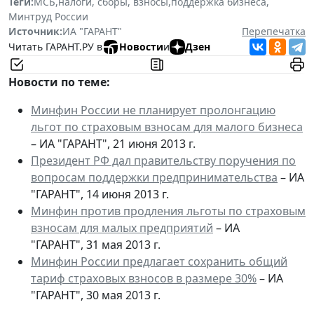
Теги:
МСБ
,
налоги, сборы, взносы
,
поддержка бизнеса
,
Минтруд России
Источник:
ИА "ГАРАНТ"
Перепечатка
Читать ГАРАНТ.РУ в
Новости
и
Дзен
Новости по теме:
Минфин России не планирует пролонгацию
льгот по страховым взносам для малого бизнеса
– ИА "ГАРАНТ", 21 июня 2013 г.
Президент РФ дал правительству поручения по
вопросам поддержки предпринимательства
– ИА
"ГАРАНТ", 14 июня 2013 г.
Минфин против продления льготы по страховым
взносам для малых предприятий
– ИА
"ГАРАНТ", 31 мая 2013 г.
Минфин России предлагает сохранить общий
тариф страховых взносов в размере 30%
– ИА
"ГАРАНТ", 30 мая 2013 г.