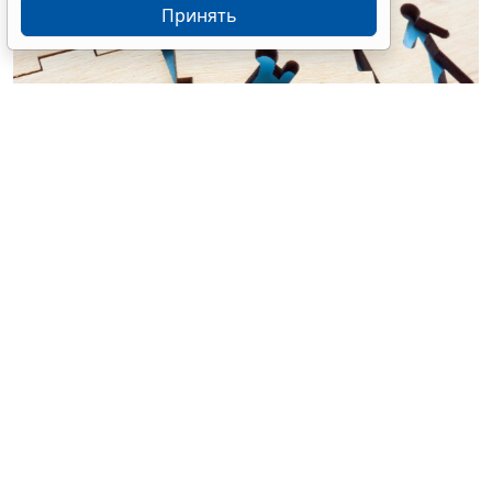
Принять
© designer491 / Фотобанк 123RF.com
СФР перечислил категории граждан, при найме
которых бизнес вправе претендовать на такую
государственную поддержку. В частности, согласно
Приказу Фонда пенсионного и социального
страхования РФ от 29 декабря 2024 г. № 2714 "
Об
утверждении Решения о порядке предоставления
субсидии на государственную поддержку
стимулирования найма отдельных категорий
граждан
", для получения субсидии трудоустроенные