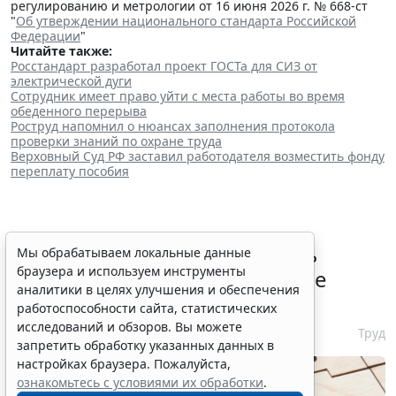
регулированию и метрологии от 16 июня 2026 г. № 668-ст
"
Об утверждении национального стандарта Российской
Федерации
"
Читайте также:
Росстандарт разработал проект ГОСТа для СИЗ от
электрической дуги
Сотрудник имеет право уйти с места работы во время
обеденного перерыва
Роструд напомнил о нюансах заполнения протокола
проверки знаний по охране труда
Верховный Суд РФ заставил работодателя возместить фонду
переплату пособия
Работодатели могут получить
Мы обрабатываем локальные данные
браузера и используем инструменты
субсидии при трудоустройстве
аналитики в целях улучшения и обеспечения
одиноких родителей
работоспособности сайта, статистических
исследований и обзоров. Вы можете
7 августа 2026 10:54
Труд
запретить обработку указанных данных в
настройках браузера. Пожалуйста,
ознакомьтесь с условиями их обработки
.