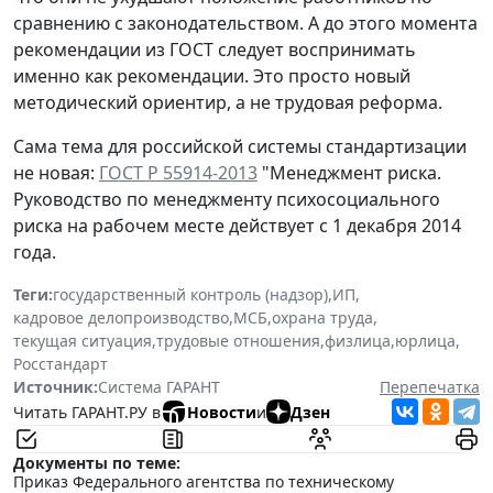
сравнению с законодательством. А до этого момента
рекомендации из ГОСТ следует воспринимать
именно как рекомендации. Это просто новый
методический ориентир, а не трудовая реформа.
Сама тема для российской системы стандартизации
не новая:
ГОСТ Р 55914-2013
"Менеджмент риска.
Руководство по менеджменту психосоциального
риска на рабочем месте действует с 1 декабря 2014
года.
Теги:
государственный контроль (надзор)
,
ИП
,
кадровое делопроизводство
,
МСБ
,
охрана труда
,
текущая ситуация
,
трудовые отношения
,
физлица
,
юрлица
,
Росстандарт
Источник:
Система ГАРАНТ
Перепечатка
Читать ГАРАНТ.РУ в
Новости
и
Дзен
Документы по теме:
Приказ Федерального агентства по техническому