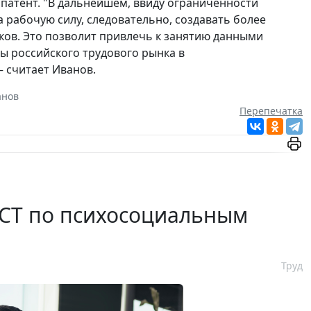
патент. "В дальнейшем, ввиду огра­ниченности
 рабо­чую силу, следовательно, создавать более
ков. Это позволит привлечь к занятию данными
ы российского трудового рынка в
– считает Иванов.
анов
Перепечатка
ГОСТ по психосоциальным
Труд