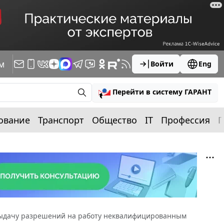
м
Войти
Eng
Перейти в систему ГАРАНТ
ование
Транспорт
Общество
IT
Профессия
П
 выдачу разрешений на работу неквалифицированным