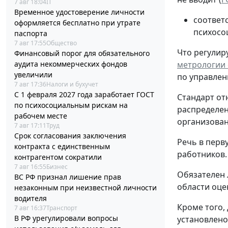
7 авг 18:04
IT
Временное удостоверение личности
соответ
оформляется бесплатно при утрате
психосо
паспорта
7 авг 17:55
Общество
Что регулиру
Финансовый порог для обязательного
аудита некоммерческих фондов
метрологии о
увеличили
по управлен
7 авг 17:36
Налоги и бухучет
С 1 февраля 2027 года заработает ГОСТ
Стандарт от
по психосоциальным рискам на
распределен
рабочем месте
организованн
7 авг 17:11
Труд
Срок согласования заключения
Речь в перв
контракта с единственным
работников.
контрагентом сократили
7 авг 16:55
Бизнес
Обязателен 
ВС РФ признал лишение прав
области оце
незаконным при неизвестной личности
водителя
Кроме того,
7 авг 16:37
Транспорт
В РФ урегулировали вопросы
установлено