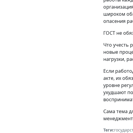
организация
широком обм
опасения ра
ГОСТ не обя
Что учесть 
новые проце
нагрузки, р
Если работо
акте, их об
уровне регу
ухудшают по
воспринимат
Сама тема д
менеджменту
Теги:
государс