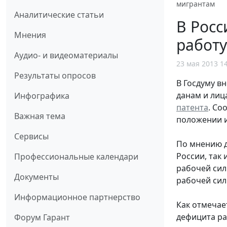
мигрантам
Аналитические статьи
В Росс
Мнения
работ
Аудио- и видеоматериалы
23 мая 2013 1
Результаты опросов
В Госдуму в
данам и лиц
Инфографика
патента
. Со
Важная тема
положении и
Сервисы
По мнению д
России, так
Профессиональные календари
рабочей сил
Документы
рабочей сил
Информационное партнерство
Как отмечае
дефицита ра
Форум Гарант