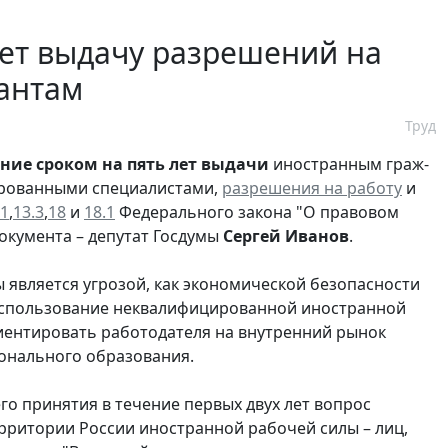
лет выдачу разрешений на
антам
Труд
ние сроком на пять лет выдачи
иностранным граж­
рованными специали­стами,
разрешения на работу
и
.1
,
13.3
,
18
и
18.1
Федерального закона "О правовом
окумента – депутат Госдумы
Сергей Иванов
.
 является угрозой, как экономической безопасности
 использование неквалифицированной иностранной
ентировать работодателя на внутренний ры­нок
онального образо­вания.
его принятия в течение первых двух лет вопрос
рритории России иностранной рабочей силы – лиц,