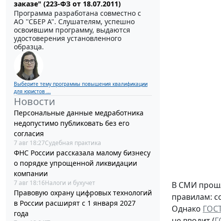
заказе" (223-ФЗ от 18.07.2011)
Программа разработана совместно с
АО ''СБЕР А". Слушателям, успешно
освоившим программу, выдаются
удостоверения установленного
образца.
Выберите тему программы повышения квалификации
для юристов ...
Новости
Персональные данные медработника
недопустимо публиковать без его
согласия
7 авг 18:27
Судебная практика
ФНС России рассказала малому бизнесу
о порядке упрощенной ликвидации
компании
7 авг 18:16
Налоги и бухучет
В СМИ прошл
Правовую охрану цифровых технологий
правилам: с
в России расширят с 1 января 2027
Однако
ГОСТ
года
не вводит (
Г