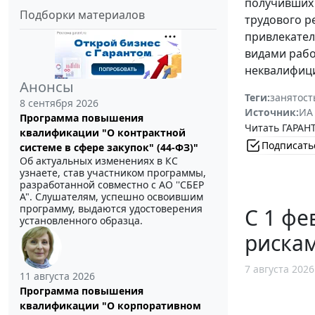
получивших 
Подборки материалов
трудового р
привлекател
видами рабо
неквалифици
Анонсы
Теги:
занятост
8 сентября 2026
Источник:
ИА
Программа повышения
Читать ГАРАНТ
квалификации "О контрактной
Подписать
системе в сфере закупок" (44-ФЗ)"
Об актуальных изменениях в КС
узнаете, став участником программы,
разработанной совместно с АО ''СБЕР
А". Слушателям, успешно освоившим
программу, выдаются удостоверения
С 1 фе
установленного образца.
рискам
7 августа 2026
11 августа 2026
Программа повышения
квалификации "О корпоративном