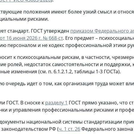
ствующие положения имеют более узкий смысл и относя
циальными рисками.
ет стандарт.
ГОСТ утвержден
приказом Федерального аг
т 16 июня 2026 г. № 668-ст
. Его предмет – психосоциаль
ию персоналом и не кодекс профессиональной этики ру
носит к психосоциальным рискам, в частности, чрезмер
ие ролей, недостаток самостоятельности и поддержки, 
ые изменения (см. п. 6.1.2.1.2, таблицы 1-3 ГОСТа).
ую очередь идет о том, как организация труда может вл
ли ГОСТ.
В сноске к
разделу 1
ГОСТ прямо указано, что с
нки и управления профессиональными рисками и проф
 документы национальной системы стандартизации прим
 законодательством РФ (
ч. 1 ст. 26
Федерального закона 