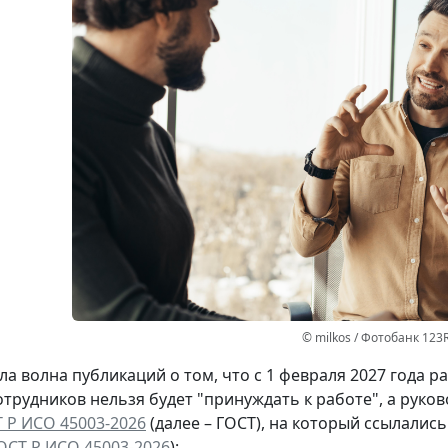
© milkos / Фотобанк 123
а волна публикаций о том, что с 1 февраля 2027 года 
отрудников нельзя будет "принуждать к работе", а руко
 Р ИСО 45003-2026
(далее – ГОСТ), на который ссылалис
ОСТ Р ИСО 45003-2026
):