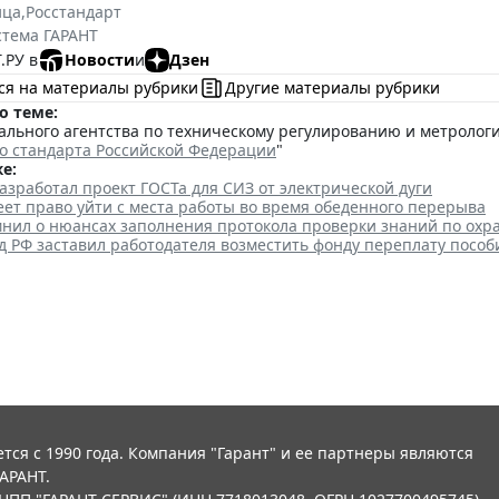
ица
,
Росстандарт
стема ГАРАНТ
.РУ в
Новости
и
Дзен
ся на материалы рубрики
Другие материалы рубрики
о теме:
льного агентства по техническому регулированию и метрологии 
о стандарта Российской Федерации
"
е:
азработал проект ГОСТа для СИЗ от электрической дуги
ет право уйти с места работы во время обеденного перерыва
мнил о нюансах заполнения протокола проверки знаний по охр
 РФ заставил работодателя возместить фонду переплату пособ
тся с 1990 года. Компания "Гарант" и ее партнеры являются
АРАНТ.