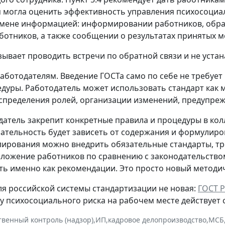
 могла оценить эффективность управления психосоциаль
ене информацией: информировании работников, обратн
ботников, а также сообщении о результатах принятых м
зывает проводить встречи по обратной связи и не уста
работодателям.
Введение ГОСТа само по себе не требуе
дуры. Работодатель может использовать стандарт как м
аспределения ролей, организации изменений, предупреж
датель закрепит конкретные правила и процедуры в к
язательность будет зависеть от содержания и формулиро
лирования можно внедрить обязательные стандарты, тр
ложение работников по сравнению с законодательством
ь именно как рекомендации. Это просто новый методич
ля российской системы стандартизации не новая:
ГОСТ Р
 психосоциального риска на рабочем месте действует с 
твенный контроль (надзор)
,
ИП
,
кадровое делопроизводство
,
МСБ