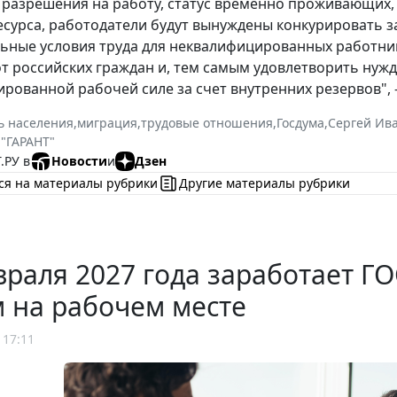
раз­решения на работу, статус временно проживающих, 
есурса, работодатели будут вынуждены конкурировать за
ьные условия труда для неквали­фицированных работни
т российских граждан и, тем самым удовлетворить нужд
рованной рабочей силе за счет внутренних резервов", 
ь населения
,
миграция
,
трудовые отношения
,
Госдума
,
Сергей Ив
 "ГАРАНТ"
.РУ в
Новости
и
Дзен
ся на материалы рубрики
Другие материалы рубрики
враля 2027 года заработает 
 на рабочем месте
 17:11