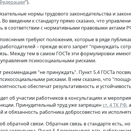
 Федерации
").
язательные нормы трудового законодательства и закон
. Во введении к стандарту прямо сказано, что управл
ь в соответствии с нормативными правовыми актами РФ
пояснения требуют положения, которые в ряде публика
 работодателей – прежде всего запрет "принуждать сотр
язь. Между тем в самом ГОСТе эти формулировки имеют 
 управления психосоциальными рисками.
т рекомендация "не принуждать".
Пункт 5.4 ГОСТа посвя
психосоциальными рисками. В нем сказано, что "поощре
оятностью обеспечат результативность и устойчивост
идет об участии работников в консультациях и меропри
нкции. Принудительный труд уже запрещен
ст. 4 ТК РФ
,
й и обязанность работника добросовестно их исполнят
 об обратной связи.
Обратная связь в стандарте есть, н
ого сотрудника. Пункт 5.4 рекомендует дать работника