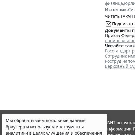
физлица
,
юрл
Источник:
Си
Читать ГАРАНТ
Подписать
Документы п
Приказ Федера
национальног
Читайте такж
Росстандарт р
Сотрудник име
Роструд напо
Верховный Суд
Мы обрабатываем локальные данные
© ООО "НПП "ГАРАНТ-СЕРВИС", 2026. Система ГАРАНТ выпускае
браузера и используем инструменты
участниками Российской ассоциации правовой информации Г
аналитики в целях улучшения и обеспечения