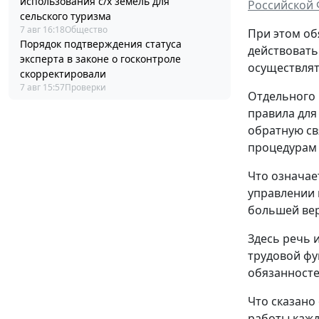
использования с/х земель для
Российской
сельского туризма
7 авг 16:18
Общество
При этом об
Порядок подтверждения статуса
действовать
эксперта в законе о госконтроле
осуществлят
скорректировали
7 авг 15:57
Проверки
Отдельного 
правила для
обратную св
процедурам
Что означае
управлении 
большей вер
Здесь речь 
трудовой фу
обязанносте
Что сказано
работы кажд