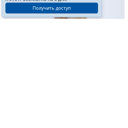
Получить доступ
© kaew6566 / Фотобанк 123RF.com
Предусмотрен переход на электронные племенные
свидетельства (паспорта) и заключения об
отнесении сельскохозяйственных животных и
полученных от них семени и эмбрионов к племенной
продукции (материалу). До 1 января 2028 года эти
документы могут выдаваться в бумажном виде
(
Федеральный закон от 4 августа 2026 г. № 321-ФЗ
).
Уточнен предмет федерального госконтроля в
области обеспечения качества и безопасности зерна