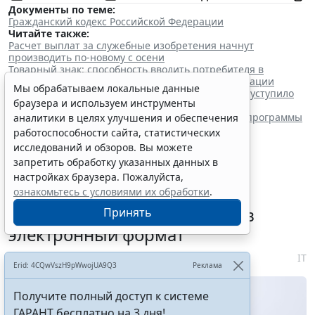
Документы по теме:
Гражданский кодекс Российской Федерации
Читайте также:
Расчет выплат за служебные изобретения начнут
производить по-новому с осени
Товарный знак: способность вводить потребителя в
заблуждение как основание для отказа в регистрации
Мы обрабатываем локальные данные
Закон об ИИ – 2026: комплексное регулирование уступило
браузера и используем инструменты
место поддержке больших моделей?
Патент на ПО: зачем и как бизнесу патентовать программы
аналитики в целях улучшения и обеспечения
и алгоритмы
работоспособности сайта, статистических
исследований и обзоров. Вы можете
запретить обработку указанных данных в
настройках браузера. Пожалуйста,
Племенные свидетельства и
ознакомьтесь с условиями их обработки
.
паспорта решено перевести в
Принять
электронный формат
6 августа 2026 18:16
IT
Erid: 4CQwVszH9pWwojUA9Q3
Реклама
Получите полный доступ к системе
ГАРАНТ бесплатно на 3 дня!