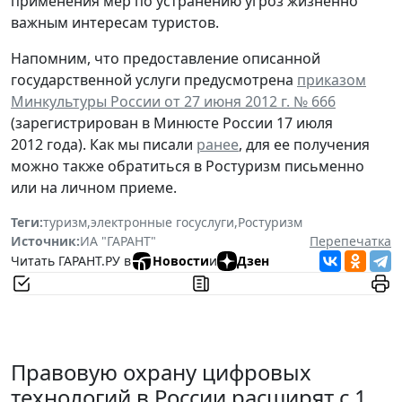
применения мер по устранению угроз жизненно
важным интересам туристов.
Напомним, что предоставление описанной
государственной услуги предусмотрена
приказом
Минкультуры России от 27 июня 2012 г. № 666
(зарегистрирован в Минюсте России 17 июля
2012 года). Как мы писали
ранее
, для ее получения
можно также обратиться в Ростуризм письменно
или на личном приеме.
Теги:
туризм
,
электронные госуслуги
,
Ростуризм
Источник:
ИА "ГАРАНТ"
Перепечатка
Читать ГАРАНТ.РУ в
Новости
и
Дзен
Правовую охрану цифровых
технологий в России расширят с 1