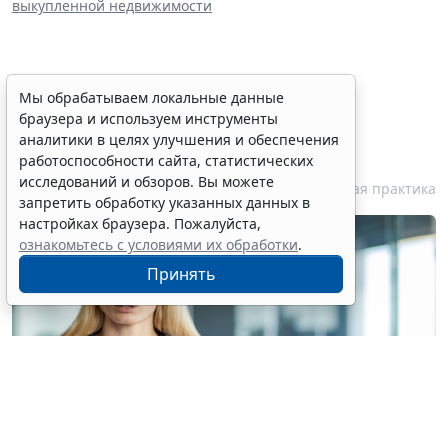
выкупленной недвижимости
Персональные данные
Мы обрабатываем локальные данные
браузера и используем инструменты
медработника недопустимо
аналитики в целях улучшения и обеспечения
публиковать без его согласия
работоспособности сайта, статистических
исследований и обзоров. Вы можете
7 августа 2026 18:27
Судебная практика
запретить обработку указанных данных в
настройках браузера. Пожалуйста,
ознакомьтесь с условиями их обработки
.
Принять