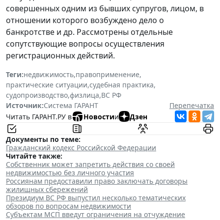
совершенных одним из бывших супругов, лицом, в
отношении которого возбуждено дело о
банкротстве и др. Рассмотрены отдельные
сопутствующие вопросы осуществления
регистрационных действий.
Теги:
недвижимость
,
правоприменение
,
практические ситуации
,
судебная практика
,
судопроизводство
,
физлица
,
ВС РФ
Источник:
Система ГАРАНТ
Перепечатка
Читать ГАРАНТ.РУ в
Новости
и
Дзен
Документы по теме:
Гражданский кодекс Российской Федерации
Читайте также:
Собственник может запретить действия со своей
недвижимостью без личного участия
Россиянам предоставили право заключать договоры
жилищных сбережений
Президиум ВС РФ выпустил несколько тематических
обзоров по вопросам недвижимости
Субъектам МСП введут ограничения на отчуждение