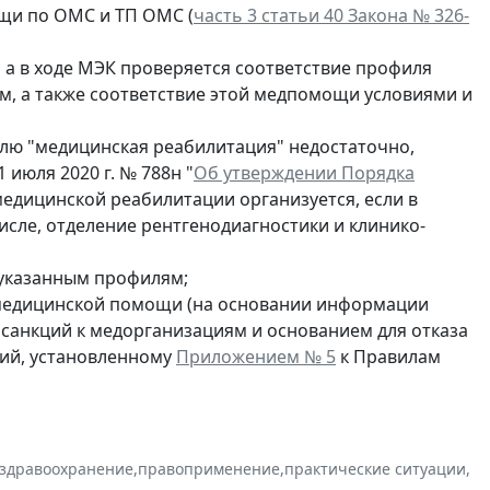
щи по ОМС и ТП ОМС (
часть 3 статьи 40 Закона № 326-
 а в ходе МЭК проверяется соответствие профиля
 а также соответствие этой медпомощи условиями и
лю "медицинская реабилитация" недостаточно,
 июля 2020 г. № 788н "
Об утверждении Порядка
медицинской реабилитации организуется, если в
сле, отделение рентгенодиагностики и клинико-
 указанным профилям;
 медицинской помощи (на основании информации
санкций к медорганизациям и основанием для отказа
ий, установленному
Приложением № 5
к Правилам
здравоохранение
,
правоприменение
,
практические ситуации
,