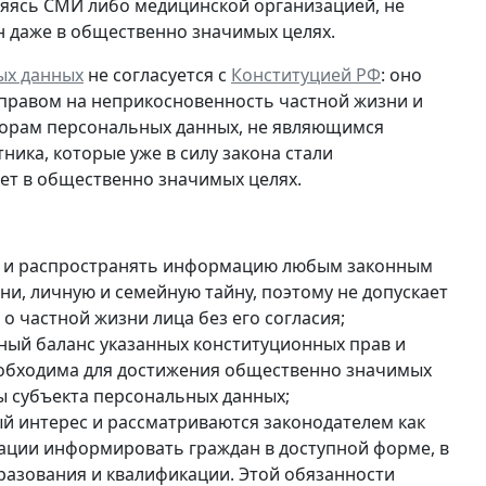
ляясь СМИ либо медицинской организацией, не
н даже в общественно значимых целях.
ых данных
не согласуется с
Конституцией РФ
: оно
 правом на неприкосновенность частной жизни и
торам персональных данных, не являющимся
тника, которые
уже в силу закона стали
нет в общественно значимых целях.
ть и распространять информацию любым законным
ни, личную и семейную тайну, поэтому не допускает
 частной жизни лица без его согласия;
ый баланс указанных конституционных прав и
 необходима для достижения общественно значимых
ды субъекта персональных данных;
й интерес и рассматриваются законодателем как
ации информировать граждан в доступной форме, в
образования и квалификации. Этой обязанности