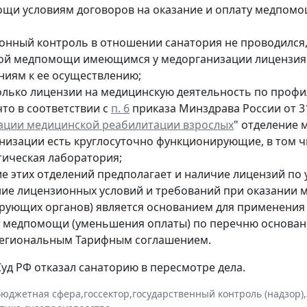
щи условиям договоров на оказание и оплату медпомо
онный контроль в отношении санатория не проводился,
ой медпомощи имеющимся у медорганизации лицензиям,
ниям к ее осуществлению;
олько лицензии на медицинскую деятельность по профи
что в соответствии с
п. 6
приказа Минздрава России от 31
ации медицинской реабилитации взрослых
" отделение 
низации есть круглосуточно функционирующие, в том чи
тическая лаборатория;
ие этих отделений предполагает и наличие лицензий по
ие лицензионных условий и требований при оказании
рующих органов) является основанием для применения 
е медпомощи (уменьшения оплаты) по перечню основан
егиональным Тарифным соглашением.
уд РФ отказал санаторию в пересмотре дела.
бюджетная сфера
,
госсектор
,
государственный контроль (надзор)
,