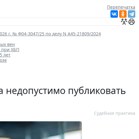
Перепечатка
26 г. № Ф04-3047/25 по делу N А45-21809/2024
ных вен
 при ХБП
5 лет
озе
 недопустимо публиковать
Судебная практика