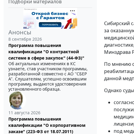
Подборки материалов
Сибирский с
за оказанну
Анонсы
медицинской
8 сентября 2026
диагностике
Программа повышения
квалификации "О контрактной
Минздрава Р
системе в сфере закупок" (44-ФЗ)"
Об актуальных изменениях в КС
По мнению с
узнаете, став участником программы,
реабилитаци
разработанной совместно с АО ''СБЕР
данной медп
А". Слушателям, успешно освоившим
программу, выдаются удостоверения
установленного образца.
Однако суды
согласн
послужи
11 августа 2026
медицин
Программа повышения
лицензи
квалификации "О корпоративном
под мед
заказе" (223-ФЗ от 18.07.2011)