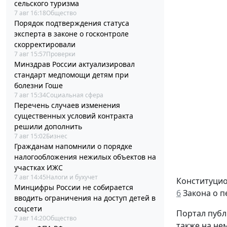
сельского туризма
7 авг 16:18
Общество
Порядок подтверждения статуса
эксперта в законе о госконтроле
скорректировали
7 авг 15:57
Проверки
Минздрав России актуализировал
стандарт медпомощи детям при
болезни Гоше
7 авг 15:34
Социальная сфера
Перечень случаев изменения
существенных условий контракта
решили дополнить
7 авг 15:02
Бизнес
Гражданам напомнили о порядке
налогообложения нежилых объектов на
участках ИЖС
7 авг 14:45
Налоги и бухучет
Конституцио
Минцифры России не собирается
6
Закона о п
вводить ограничения на доступ детей в
соцсети
Портал публ
7 авг 14:20
Общество
также на нем