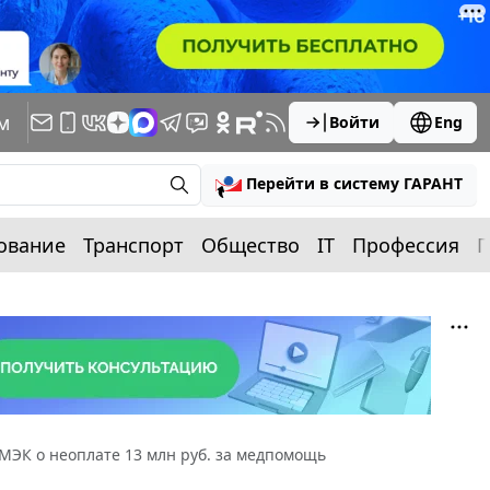
м
Войти
Eng
Перейти в систему ГАРАНТ
ование
Транспорт
Общество
IT
Профессия
П
 МЭК о неоплате 13 млн руб. за медпомощь