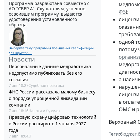
Программа разработана совместно с
медпомо
АО ''СБЕР А". Слушателям, успешно
ФЗ
);
освоившим программу, выдаются
лицензи
удостоверения установленного
образца.
оказанн
требова
одной т
Выберите тему программы повышения квалификации
потому 
для юристов ...
организ
Новости
медорга
Персональные данные медработника
диагнос
недопустимо публиковать без его
а налич
согласия
7 авг 18:27
Судебная практика
нарушен
ФНС России рассказала малому бизнесу
лицензи
о порядке упрощенной ликвидации
в оплат
компании
ОМС и р
7 авг 18:16
Налоги и бухучет
Правовую охрану цифровых технологий
Верховный С
в России расширят с 1 января 2027
года
Теги:
бюджет
,
7 авг 18:04
IT