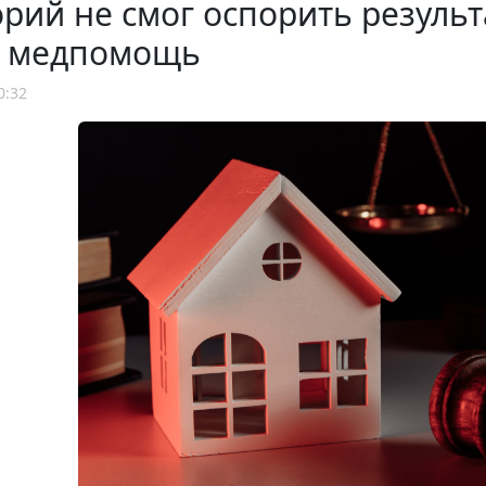
рий не смог оспорить резуль
за медпомощь
0:32