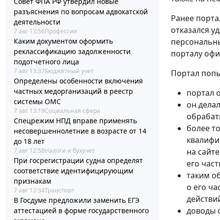
Совет ФПА РФ утвердил новые
разъяснения по вопросам адвокатской
Ранее порта
деятельности
отказался у
7 авг 13:56
Профессия
Каким документом оформить
персональны
реклассификацию задолженности
порталу офи
подотчетного лица
7 авг 13:37
Бюджетный учет
Портал попы
Определены особенности включения
частных медорганизаций в реестр
портал 
системы ОМС
он дела
7 авг 13:19
Социальная сфера
обрабат
Спецрежим НПД вправе применять
более т
несовершеннолетние в возрасте от 14
квалифи
до 18 лет
7 авг 12:58
Налоги и бухучет
на сайт
При госрегистрации судна определят
его час
соответствие идентифицирующим
таким о
признакам
о его ча
7 авг 12:34
Транспорт
действи
В Госдуме предложили заменить ЕГЭ
доводы 
аттестацией в форме государственного