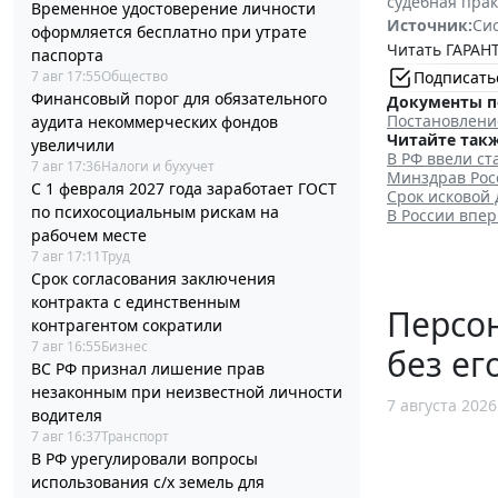
судебная пра
Временное удостоверение личности
Источник:
Си
оформляется бесплатно при утрате
Читать ГАРАНТ
паспорта
7 авг 17:55
Общество
Подписать
Финансовый порог для обязательного
Документы п
Постановление
аудита некоммерческих фондов
Читайте такж
увеличили
В РФ ввели с
7 авг 17:36
Налоги и бухучет
Минздрав Рос
С 1 февраля 2027 года заработает ГОСТ
Срок исковой
по психосоциальным рискам на
В России впе
рабочем месте
7 авг 17:11
Труд
Срок согласования заключения
контракта с единственным
Персо
контрагентом сократили
7 авг 16:55
Бизнес
без ег
ВС РФ признал лишение прав
незаконным при неизвестной личности
7 августа 2026
водителя
7 авг 16:37
Транспорт
В РФ урегулировали вопросы
использования с/х земель для