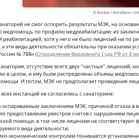
© burdun / Фотобанк 123
анаторий не смог оспорить результаты МЭК, на основан
ю медпомощь по профилю медреабилитации: из заключе
 реабилитацией, хотя у него не было лицензий ни по р
, а эти виды деятельности обязательны при оказании у
оссии № 788н (
Определение Верховного Суда РФ от 8 июн
анатория, отсутствие всего двух "частных" лицензий, к
ю в целом, и ему были распределены объемы медпомощи
омощи. И потом, МЭК не предполагает проведения лиц
 всех инстанций не согласились с санаторием:
о оспариваемым заключениям МЭК, причиной отказа в в
ло предоставление реестров счетов с нарушением лице
ской помощи, в том числе лицензии не соответствуют 
руемого вида деятельности;
ико-экономическим контролем понимается установление