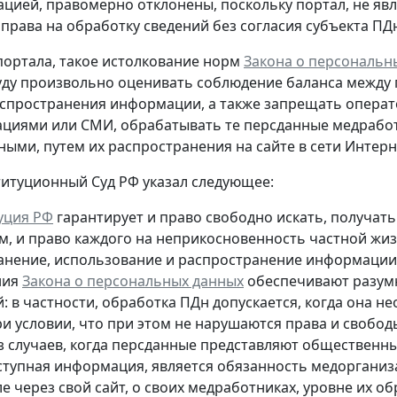
ацией, правомерно отклонены, поскольку портал, не яв
 права на обработку сведений без согласия субъекта ПД
ортала, такое истолкование норм
Закона о персональн
уду произвольно оценивать соблюдение баланса между
спространения информации, а также запрещать опера
циями или СМИ, обрабатывать те персданные медрабо
пными
, путем их распространения на сайте в сети Интер
титуционный Суд РФ указал следующее:
уция РФ
гарантирует и право свободно искать, получа
м, и право каждого на неприкосновенность частной жиз
ранение, использование и распространение информации о
ния
Закона о персональных данных
обеспечивают разумн
й: в частности, обработка ПДн допускается, когда она
ри условии, что при этом не нарушаются права и свобо
з случаев, когда персданные представляют общественны
тупная информация, является обязанность медорганиз
е через свой сайт, о своих медработниках, уровне их 