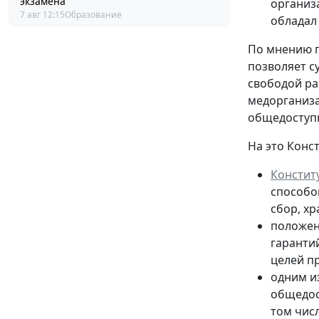
экзамена
организ
7 авг 12:15
Образование
обладал
По мнению п
позволяет с
свободой ра
медорганиза
общедосту
На это Конс
Констит
способо
сбор, х
положе
гаранти
целей п
одним и
общедос
том числ