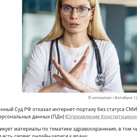
© voronaman / Фотобанк 1
нный Суд РФ отказал интернет-порталу без статуса СМ
ерсональных данных (ПДн) (
Определение Конституционно
икует материалы по тематике здравоохранения, в том ч
 есть сервис онлайн-записи к врачу.