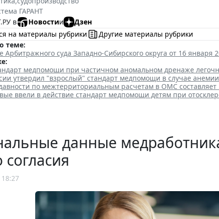
ктика
,
судопроизводство
стема ГАРАНТ
.РУ в
Новости
и
Дзен
ся на материалы рубрики
Другие материалы рубрики
о теме:
 Арбитражного суда Западно-Сибирского округа от 16 января 20
е:
тандарт медпомощи при частичном аномальном дренаже легоч
сии утвердил "взрослый" стандарт медпомощи в случае анемии
 давности по межтерриториальным расчетам в ОМС составляет 
рвые ввели в действие стандарт медпомощи детям при отосклер
нальные данные медработника
о согласия
 18:27