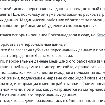
л опубликовал персональные данные врача, который потр
далять ПДн, поскольку они уже были законно раскрыты р
х данных. Медицинский работник обратился за помощь
циальное требование об удалении спорных данных.
тался оспорить решение Роскомнадзора в суде, но
без
обрабатывал персональные данные,
л это без согласия субъекта персональных данных и при
ывать персданные без такого согласия,
ого, персональные данные медицинского работника (в ча
кация), публикуемые на интернет-сайте, а равно отзыв
е пользователями, в качестве исходного положения дол
тной жизни, подлежащей, наравне со свободой слова и 
бразом, информация о местах работы врача (наименован
стной жизни, при этом, как усматривается из материало
й в отношении его персональных данных.
о том, что сведения размещались в общественно значи