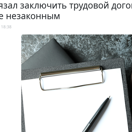
язал заключить трудовой дого
е незаконным
 18:38