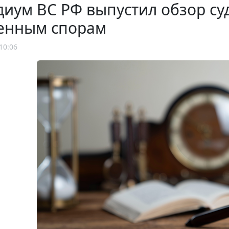
иум ВС РФ выпустил обзор су
енным спорам
10:06