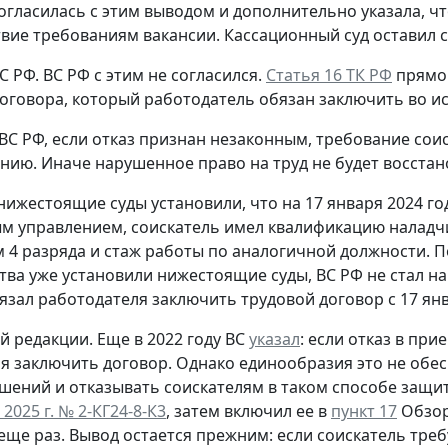
огласилась с этим выводом и дополнительно указала, ч
твие требованиям вакансии. Кассационный суд оставил 
С РФ.
ВС РФ с этим не согласился.
Статья 16 ТК РФ
прямо 
оговора, который работодатель обязан заключить во и
ВС РФ, если отказ признан незаконным, требование сои
нию. Иначе нарушенное право на труд не будет восстан
 нижестоящие суды установили, что на 17 января 2024 го
 управлением, соискатель имел квалификацию наладч
 4 разряда и стаж работы по аналогичной должности. 
тва уже установили нижестоящие суды, ВС РФ не стал н
язал работодателя заключить трудовой договор с 17 янв
й редакции.
Еще в 2022 году ВС
указал
: если отказ в пр
я заключить договор. Однако единообразия это не обес
шений и отказывать соискателям в таком способе защи
 2025 г. № 2-КГ24-8-К3
, затем включил ее в
пункт 17
Обзора
еще раз. Вывод остается прежним: если соискатель треб