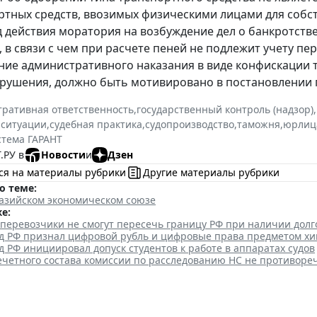
ртных средств, ввозимых физическими лицами для собс
д действия моратория на возбуждение дел о банкротст
 в связи с чем при расчете пеней не подлежит учету пер
ние административного наказания в виде конфискации 
рушения, должно быть мотивировано в постановлении п
ративная ответственность
,
государственный контроль (надзор)
,
 ситуации
,
судебная практика
,
судопроизводство
,
таможня
,
юрлиц
стема ГАРАНТ
.РУ в
Новости
и
Дзен
ся на материалы рубрики
Другие материалы рубрики
о теме:
разийском экономическом союзе
е:
перевозчики не смогут пересечь границу РФ при наличии долг
д РФ признал цифровой рубль и цифровые права предметом х
 РФ инициировал допуск студентов к работе в аппаратах судов
ечетного состава комиссии по расследованию НС не противоре