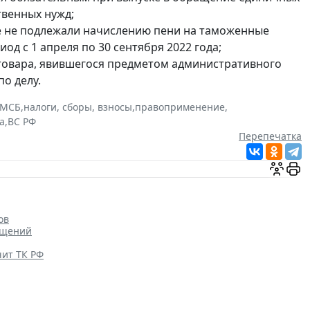
твенных нужд;
ве не подлежали начислению пени на таможенные
иод с 1 апреля по 30 сентября 2022 года;
товара, явившегося предметом административного
о делу.
МСБ
,
налоги, сборы, взносы
,
правоприменение
,
а
,
ВС РФ
Перепечатка
ов
ищений
чит ТК РФ