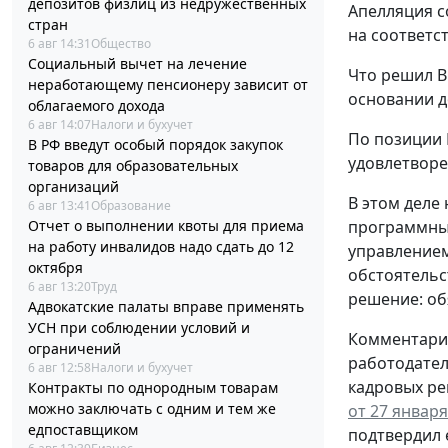
депозитов физлиц из недружественных
Апелляция с
стран
на соответс
6 авг 14:31
Общество
Социальный вычет на лечение
Что решил В
неработающему пенсионеру зависит от
основании д
облагаемого дохода
6 авг 14:07
Налоги и бухучет
По позиции 
В РФ введут особый порядок закупок
удовлетворе
товаров для образовательных
организаций
В этом деле
6 авг 13:41
Образование
программным
Отчет о выполнении квоты для приема
на работу инвалидов надо сдать до 12
управлением
октября
обстоятельс
6 авг 13:20
Труд
решение: об
Адвокатские палаты вправе применять
УСН при соблюдении условий и
Комментари
ограничений
работодател
6 авг 12:58
Налоги и бухучет
кадровых ре
Контракты по однородным товарам
можно заключать с одним и тем же
от 27 января
едпоставщиком
подтвердил 