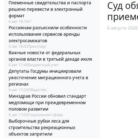
Суд об
Племенные свидетельства и паспорта
решено перевести в электронный
прием
формат
6 авг 18:16
IT
Россиянам разъяснили особенности
6 августа 2026
использования сервисов аренды
электросамокатов
6 авг 18:03
Транспорт
Важные новости от федеральных
органов власти в третьей декаде июля
6 авг 17:46
Бюджетный учет
Депутаты Госдумы инициировали
ужесточение миграционного учета в
регионах
6 авг 17:20
Общество
Минздрав России обновил стандарт
медпомощи при преждевременном
половом развитии
6 авг 17:02
Социальная сфера
Выборочные рубки леса для
строительства рекреационных
объектов запретили