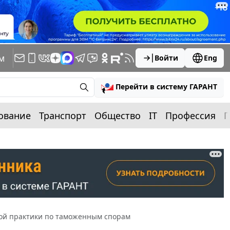
м
Войти
Eng
Перейти в систему ГАРАНТ
ование
Транспорт
Общество
IT
Профессия
П
ной практики по таможенным спорам