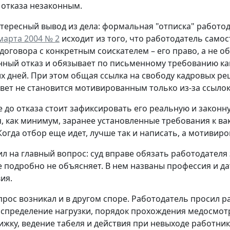
отказа незаконным.
тересный вывод из дела: формальная "отписка" работо
марта 2004 № 2
исходит из того, что работодатель само
договора с конкретным соискателем – его право, а не о
ный отказ и обязывает по письменному требованию ка
х дней. При этом общая ссылка на свободу кадровых ре
твет не становится мотивированным только из-за ссылок
 до отказа стоит зафиксировать его реальную и законну
, как минимум, заранее установленные требования к в
Когда отбор еще идет, лучше так и написать, а мотиви
ил на главный вопрос: суд вправе обязать работодателя
 подробно не объясняет. В нем названы профессия и дат
ия.
рос возникал и в другом споре. Работодатель просил р
аспределение нагрузки, порядок прохождения медосмотр
ижку, ведение табеля и действия при невыходе работник