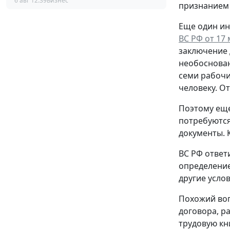
6 авг 12:39
Бизнес
признанием 
Еще один ин
ВС РФ от 17 
заключение 
необоснован
семи рабочи
человеку. О
Поэтому еще
потребуются
документы. 
ВС РФ ответ
определение
другие услов
Похожий воп
договора, р
трудовую кн