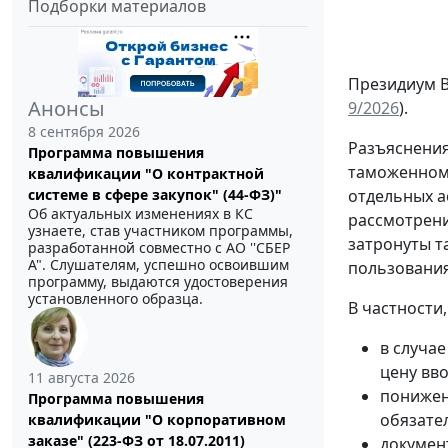
Подборки материалов
Президиум В
Анонсы
9/2026
).
8 сентября 2026
Разъяснения
Программа повышения
таможенном 
квалификации "О контрактной
отдельных а
системе в сфере закупок" (44-ФЗ)"
Об актуальных изменениях в КС
рассмотрени
узнаете, став участником программы,
затронуты т
разработанной совместно с АО ''СБЕР
А". Слушателям, успешно освоившим
пользования
программу, выдаются удостоверения
установленного образца.
В частности
в случа
цену вво
11 августа 2026
понижен
Программа повышения
обязате
квалификации "О корпоративном
заказе" (223-ФЗ от 18.07.2011)
докумен