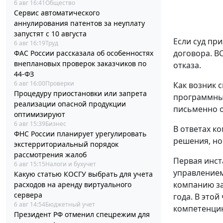
6 авг 16:41
Общество
Сервис автоматического
аннулирования патентов за неуплату
запустят с 10 августа
Если суд пр
6 авг 16:19
Труд
договора. В
ФАС России рассказала об особенностях
внеплановых проверок заказчиков по
отказа.
44-ФЗ
6 авг 16:00
Проверки
Как возник с
Процедуру приостановки или запрета
программным
реализации опасной продукции
письменно о
оптимизируют
6 авг 15:39
Бизнес
В ответах к
ФНС России планирует урегулировать
решения, но
экстерриториальный порядок
рассмотрения жалоб
Первая инст
6 авг 15:15
Налоги и бухучет
управлением
Какую статью КОСГУ выбрать для учета
компанию за
расходов на аренду виртуального
сервера
года. В этой
6 авг 14:54
Бюджетный учет
компетенцию
Президент РФ отменил спецрежим для