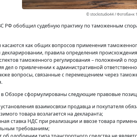
© stockstudio44 / Фотобанк 
С РФ обобщил судебную практику по таможенным спор
 касаются как общих вопросов применения таможенног
декларировании, правила определения происхождения т
спектов таможенного регулирования – положений о пор
я дел о привлечении к административной ответственн
акже вопросы, связанные с перемещением через таможе
.
, в Обзоре сформулированы следующие правовые позиц
е установления взаимосвязи продавца и покупателя обяз
зимого товара возлагается на декларанта;
ная ставка НДС при реализации и ввозе товара примен
льным требованиям;
т об одобрении типа транспортного средства не являе