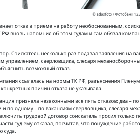
© atlasfoto / Фотобанк 12
изнает отказ в приеме на работу необоснованным, соис
С РФ вновь напомнил об этом судам и сам обязал компа
пор.
Соискатель несколько раз подавал заявления на ва
 управлением, сверловщика, слесаря механосборочных 
бъяснить возможный отказ.
омпания ссылалась на нормы ТК РФ, разъяснения Плену
 конкретных причин отказа не указывала.
анция признала незаконными все пять отказов: два – п
 и по одному – по вакансиям сверловщика, слесаря мех
ключить трудовой договор соискатель просил только по
 части суд ему отказал, посчитав, что понуждение рабо
 суда.