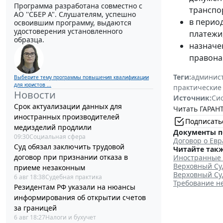
Программа разработана совместно с
транспо
АО ''СБЕР А". Слушателям, успешно
в перио
освоившим программу, выдаются
удостоверения установленного
платежи,
образца.
назначе
правона
Теги:
админист
Выберите тему программы повышения квалификации
для юристов ...
практические
Новости
Источник:
Си
Срок актуализации данных для
Читать ГАРАНТ
иностранных производителей
Подписать
медизделий продлили
Документы п
09:30
Социальная сфера
Договор о Ев
Суд обязал заключить трудовой
Читайте такж
договор при признании отказа в
Иностранные 
Верховный Су
приеме незаконным
Верховный Суд
6 авг 18:38
Судебная практика
Требование н
Резидентам РФ указали на нюансы
информирования об открытии счетов
за границей
6 авг 18:27
Налоги и бухучет