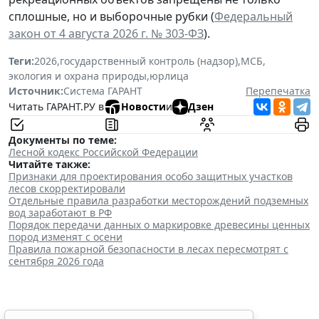
сплошные, но и выборочные рубки (
Федеральный
закон от 4 августа 2026 г. № 303-ФЗ
).
Теги:
2026
,
государственный контроль (надзор)
,
МСБ
,
экология и охрана природы
,
юрлица
Источник:
Система ГАРАНТ
Перепечатка
Читать ГАРАНТ.РУ в
Новости
и
Дзен
Документы по теме:
Лесной кодекс Российской Федерации
Читайте также:
Признаки для проектирования особо защитных участков
лесов скорректировали
Отдельные правила разработки месторождений подземных
вод заработают в РФ
Порядок передачи данных о маркировке древесины ценных
пород изменят с осени
Правила пожарной безопасности в лесах пересмотрят с
сентября 2026 года