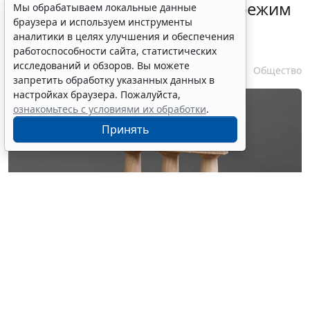
Президент РФ отменил спецрежим
Мы обрабатываем локальные данные
браузера и используем инструменты
для депозитов физлиц из
аналитики в целях улучшения и обеспечения
недружественных стран
работоспособности сайта, статистических
исследований и обзоров. Вы можете
6 августа 2026 14:31
Общество
запретить обработку указанных данных в
настройках браузера. Пожалуйста,
ознакомьтесь с условиями их обработки
.
Принять
© ilixe48 / Фотобанк 123RF.com
Владимир Путин
изменил порядок расчетов с
такими вкладчиками. Документ опубликован на