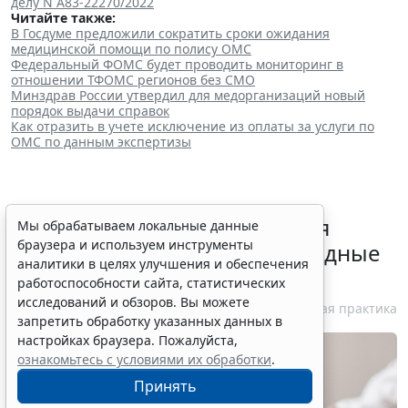
делу N А83-22270/2022
Читайте также:
В Госдуме предложили сократить сроки ожидания
медицинской помощи по полису ОМС
Федеральный ФОМС будет проводить мониторинг в
отношении ТФОМС регионов без СМО
Минздрав России утвердил для медорганизаций новый
порядок выдачи справок
Как отразить в учете исключение из оплаты за услуги по
ОМС по данным экспертизы
Суд поддержал доначисления
Мы обрабатываем локальные данные
браузера и используем инструменты
налогоплательщику за подрядные
аналитики в целях улучшения и обеспечения
работы с самозанятыми
работоспособности сайта, статистических
исследований и обзоров. Вы можете
10 августа 2026 18:27
Судебная практика
запретить обработку указанных данных в
настройках браузера. Пожалуйста,
ознакомьтесь с условиями их обработки
.
Принять