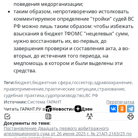
поведения медорганизации;
таким образом, непротиворечиво истолковать
комментируемое определение "тройки" судей ВС
РФ можно лишь таким образом: чтобы избежать
взыскания в бюджет ТФОМС "нецелевых" сумм,
нужно восстановить их, во-первых, до
завершения проверки и составления акта, а во-
вторых,
до истечения того периода, на
медпомощь в котором и были выделены эти
средства
.
Теги:
бюджет
,
бюджетная сфера
,
госсектор
,
здравоохранение
,
правоприменение
,
практические ситуации
,
страхование
,
судебная практика
,
судопроизводство
,
ВС РФ
Источник:
Система ГАРАНТ
Перепечатка
Читать ГАРАНТ.РУ в
Новости
и
Дзен
Документы по теме:
Постановление Двадцать первого арбитражного
апелляционного суда от 26 июня 2025 г. № 21АП-2163/25 по