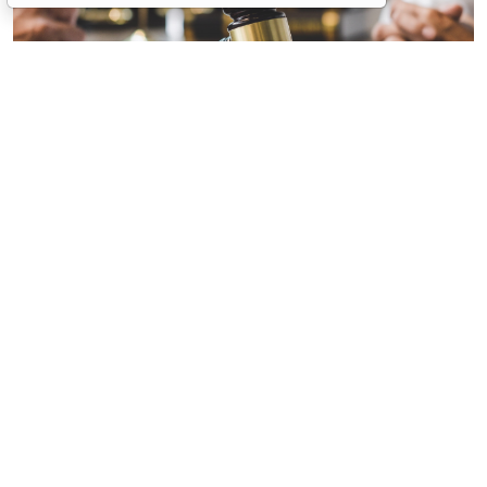
© freedomtumz / Фотобанк 123RF.com
Налоговый орган посчитал, что заключенные
налогоплательщиком с физическими лицами
договоры подряда фактически подменяют трудовые
отношения, в связи с чем ему начислена недоимка
по НДФЛ и страховым взносам. Суд, исследовав
обстоятельства дела, с выводами налогового органа
согласился (
Постановление АС Центрального округа
от 17 июня 2026 г. № Ф10-880/26
).
Все представленные налогоплательщиком договоры
строительного подряда оформлены по типовой