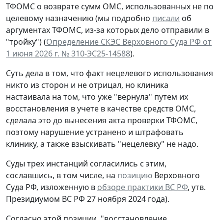
ТФОМС о возврате сумм ОМС, использованных не по
целевому назначению (мы подробно
писали
об
аргументах ТФОМС, из-за которых дело отправили в
"тройку") (
Определение СКЭС Верховного Суда РФ от
1 июня 2026 г. № 310-ЭС25-14588
).
Суть дела в том, что факт нецелевого использования
никто из сторон и не отрицал, но клиника
настаивала на том, что уже "вернула" путем их
восстановления в учете в качестве средств ОМС,
сделала это до вынесения акта проверки ТФОМС,
поэтому нарушение устранено и штрафовать
клинику, а также взыскивать "нецелевку" не надо.
Суды трех инстанций согласились с этим,
сославшись, в том числе, на
позицию
Верховного
Суда РФ, изложенную в
обзоре практики ВС РФ
, утв.
Президиумом ВС РФ 27 ноября 2024 года).
Согласно этой позиции, "восстановление