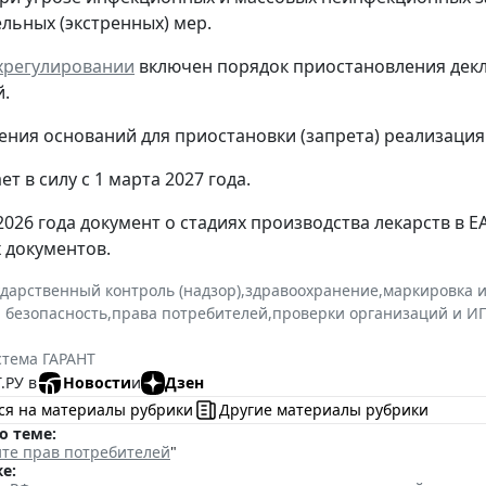
льных (экстренных) мер.
ехрегулировании
включен порядок приостановления декл
.
ения оснований для приостановки (запрета) реализация
ет в силу с 1 марта 2027 года.
 2026 года документ о стадиях производства лекарств в 
х документов.
ударственный контроль (надзор)
,
здравоохранение
,
маркировка 
 безопасность
,
права потребителей
,
проверки организаций и И
стема ГАРАНТ
.РУ в
Новости
и
Дзен
ся на материалы рубрики
Другие материалы рубрики
о теме:
те прав потребителей
"
е: