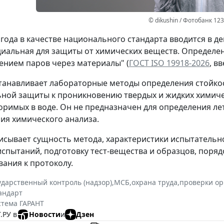
© dikushin / Фотобанк 12
7 года в качестве национального стандарта вводится в д
иальная для защиты от химических веществ. Определе
ением паров через материалы" (
ГОСТ ISО 19918-2026
, в
танавливает лабораторные методы определения стойкос
ной защиты к проникновению твердых и жидких химиче
оримых в воде. Он не предназначен для определения ле
ия химического анализа.
исывает сущность метода, характеристики испытательн
спытаний, подготовку тест-вещества и образцов, поряд
вания к протоколу.
ударственный контроль (надзор)
,
МСБ
,
охрана труда
,
проверки ор
андарт
стема ГАРАНТ
.РУ в
Новости
и
Дзен