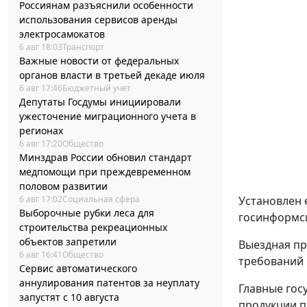
Россиянам разъяснили особенности
использования сервисов аренды
электросамокатов
6 авг 18:03
Транспорт
Важные новости от федеральных
органов власти в третьей декаде июля
6 авг 17:46
Бюджетный учет
Депутаты Госдумы инициировали
ужесточение миграционного учета в
регионах
6 авг 17:20
Общество
Минздрав России обновил стандарт
медпомощи при преждевременном
половом развитии
6 авг 17:02
Социальная сфера
Установлен 
Выборочные рубки леса для
госинформси
строительства рекреационных
объектов запретили
Выездная пр
6 авг 16:41
Общество
требований 
Сервис автоматического
аннулирования патентов за неуплату
Главные гос
запустят с 10 августа
продукции п