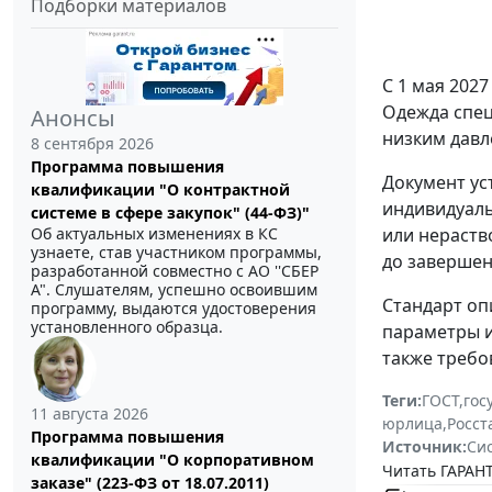
Подборки материалов
С 1 мая 202
Одежда спец
Анонсы
низким давл
8 сентября 2026
Программа повышения
Документ ус
квалификации "О контрактной
индивидуаль
системе в сфере закупок" (44-ФЗ)"
Об актуальных изменениях в КС
или нераств
узнаете, став участником программы,
до завершен
разработанной совместно с АО ''СБЕР
А". Слушателям, успешно освоившим
Стандарт оп
программу, выдаются удостоверения
установленного образца.
параметры и
также требо
Теги:
ГОСТ
,
гос
11 августа 2026
юрлица
,
Росст
Программа повышения
Источник:
Си
квалификации "О корпоративном
Читать ГАРАНТ
заказе" (223-ФЗ от 18.07.2011)