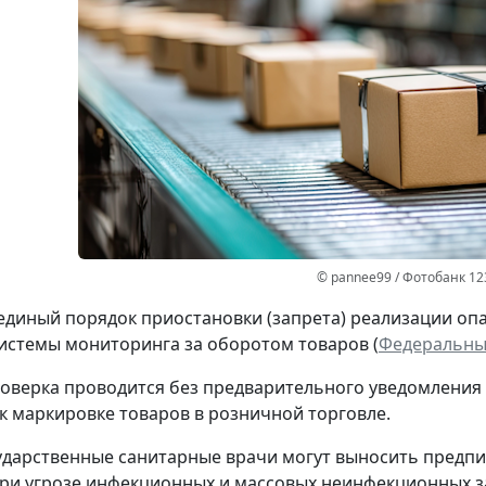
© pannee99 / Фотобанк 12
единый порядок приостановки (запрета) реализации оп
стемы мониторинга за оборотом товаров (
Федеральный
оверка проводится без предварительного уведомления
к маркировке товаров в розничной торговле.
ударственные санитарные врачи могут выносить предпи
ри угрозе инфекционных и массовых неинфекционных з