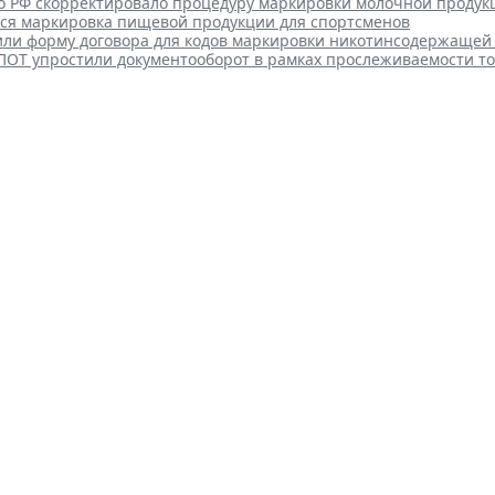
о РФ скорректировало процедуру маркировки молочной продук
тся маркировка пищевой продукции для спортсменов
или форму договора для кодов маркировки никотинсодержащей
ПОТ упростили документооборот в рамках прослеживаемости т
акты по однородным товарам 
е едпоставщиком
 12:39