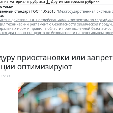
ся на материалы рубрики
Другие материалы рубрики
о теме:
енный стандарт ГОСТ 1.0-2015 "
Межгосударственная система 
е:
ится в действие ГОСТ с требованиями к экспертам по сертифик
дил технический регламент о безопасности химической продук
еральных норм и правил в области промышленной безопасност
ятся два новых стандарта по безопасности на текстильном про
уру приостановки или запрет
кции оптимизируют
 15:39