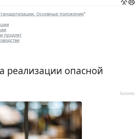
стандартизации. Основные положения
"
ации
ции
и продлят
изводстве
а реализации опасной
Бизнес