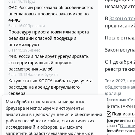
6 авг 16:19
Труд
незамедлите
ФАС России рассказала об особенностях
внеплановых проверок заказчиков по
В
Закон о т
44-ФЗ
предписаний
6 авг 16:00
Проверки
Процедуру приостановки или запрета
После отпад
реализации опасной продукции
оптимизируют
Закон вступа
6 авг 15:39
Бизнес
ФНС России планирует урегулировать
С 1 декабря
экстерриториальный порядок
реестр таки
рассмотрения жалоб
6 авг 15:15
Налоги и бухучет
Какую статью КОСГУ выбрать для учета
Теги:
2027
,
гос
расходов на аренду виртуального
общественная
сервера
юрлица
6 авг 14:54
Бюджетный учет
Источник:
Си
Мы обрабатываем локальные данные
Президент РФ отменил спецрежим для
Читать ГАРАНТ
браузера и используем инструменты
депозитов физлиц из недружественных
Подписать
аналитики в целях улучшения и обеспечения
стран
Документы п
работоспособности сайта, статистических
6 авг 14:31
Общество
Закон "
О защи
исследований и обзоров. Вы можете
Социальный вычет на лечение
Читайте такж
запретить обработку указанных данных в