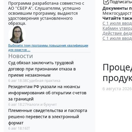
Подписать
Программа разработана совместно с
АО ''СБЕР А". Слушателям, успешно
Документы п
освоившим программу, выдаются
Межгосударств
удостоверения установленного
Читайте такж
образца.
С 1 июля ввод
Кабмин утвер
Действие фед
С 1 июля ввод
Выберите тему программы повышения квалификации
для юристов ...
Новости
Суд обязал заключить трудовой
Процед
договор при признании отказа в
проду
приеме незаконным
6 авг 18:38
Судебная практика
Резидентам РФ указали на нюансы
6 августа 2026
информирования об открытии счетов
за границей
6 авг 18:27
Налоги и бухучет
Племенные свидетельства и паспорта
решено перевести в электронный
формат
6 авг 18:16
IT