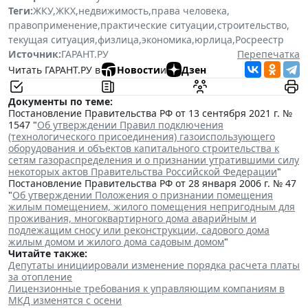
Теги:
ЖКУ
,
ЖКХ
,
недвижимость
,
права человека
,
правоприменение
,
практические ситуации
,
строительство
,
текущая ситуация
,
физлица
,
экономика
,
юрлица
,
Росреестр
Источник:
ГАРАНТ.РУ
Перепечатка
Читать ГАРАНТ.РУ в
Новости
и
Дзен
Документы по теме:
Постановление Правительства РФ от 13 сентября 2021 г. №
1547 "
Об утверждении Правил подключения
(технологического присоединения) газоиспользующего
оборудования и объектов капитального строительства к
сетям газораспределения и о признании утратившими силу
некоторых актов Правительства Российской Федерации
"
Постановление Правительства РФ от 28 января 2006 г. № 47
"
Об утверждении Положения о признании помещения
жилым помещением, жилого помещения непригодным для
проживания, многоквартирного дома аварийным и
подлежащим сносу или реконструкции, садового дома
жилым домом и жилого дома садовым домом
"
Читайте также:
Депутаты инициировали изменение порядка расчета платы
за отопление
Лицензионные требования к управляющим компаниям в
МКД изменятся с осени