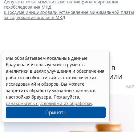
Депутаты хотят изменить источник финансирования
техобследования МКД
В Госдуме инициировали установление минимальной платы
за содержание жилья в МКД
Требования к контролю
Мы обрабатываем локальные данные
браузера и используем инструменты
реализации инвестпрограмм в
аналитики в целях улучшения и обеспечения
сфере теплоснабжения уточнили
работоспособности сайта, статистических
исследований и обзоров. Вы можете
4 августа 2026 10:58
ЖКХ
запретить обработку указанных данных в
настройках браузера. Пожалуйста,
ознакомьтесь с условиями их обработки
.
Принять