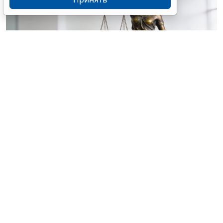
© olgaddemina / Фотобанк 123RF.com
В 2024 году мэрия признала МКД аварийным и
подлежащим расселению (после крупной аварии
образовались дефекты в несущих конструкциях
дома) (
Определение Верховного Суда РФ от 29 мая
2026 г. № 304-ЭС26-4330
).
Собственник нежилого помещения МКД (магазин,
тоже пострадал от аварии) трижды обращался в
мэрию и требовал принять решение об изъятии
помещения и земельного участка под МКД и