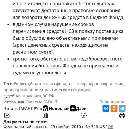
и посчитали, что при таких обстоятельствах
отсутствуют достаточные правовые основания
для возврата денежных средств в бюджет Фонда,
в данном случае нарушение сроков
перечисления средств НСЗ в пользу поставщика
было обусловлено объективными причинами
(арест денежных средств, находящихся на
расчетном счете),
кроме того, обстоятельства недобросовестного
поведения больницы Фондом не приведены и
судами не установлены.
Теги:
бюджет
,
бюджетная сфера
,
госсектор
,
здравоохранение
,
правоприменение
,
практические ситуации
,
судебная практика
,
ВС РФ
Источник:
Система ГАРАНТ
Перепечатка
Читать ГАРАНТ.РУ в
Новости
и
Дзен
Документы по теме:
Федеральный закон от 29 ноября 2010 г. № 326-ФЗ "
Об