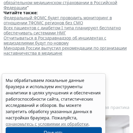
обязательном медицинском страховании в Российской
Федерации
"
Читайте также:
Федеральный ФОМС будет проводить мониторинг в
отношении ТФОМС регионов без СМО
Всех пациентов с диабетом I типа планируют бесплатно
обеспечивать системами НМГ
Отчитываться в Росздравнадзор об инцидентах с
медизделиями будут по-новому
Минздрав России выпустил рекомендации по организации
наставничества в медицине
Суд поддержал собственника
Мы обрабатываем локальные данные
браузера и используем инструменты
магазина в споре с мэрией о
аналитики в целях улучшения и обеспечения
расселении аварийного МКД
работоспособности сайта, статистических
исследований и обзоров. Вы можете
10 августа 2026 10:54
Судебная практика
запретить обработку указанных данных в
настройках браузера. Пожалуйста,
ознакомьтесь с условиями их обработки
.
Принять