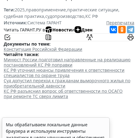
Теги:
2025
,
правоприменение
,
практические ситуации
,
судебная практика
,
судопроизводство
,
КС РФ
Источник:
Система ГАРАНТ
Перепечатка
Читать ГАРАНТ.РУ в
Новости
и
Дзен
Документы по теме:
Конституция Российской Федерации
Читайте также:
Минюст России подготовил направленные на реализацию
постановлений КС РФ поправки
КС РФ уточнил нюансы привлечения к ответственности
специалистов по охране труда
Суд допустил переход к гражданам выморочного жилья по
приобретательной давности
КС РФ разъяснил вопрос об ответственности по ОСАГО
при ремонте ТС сверх лимита
Персональные данные
Мы обрабатываем локальные данные
браузера и используем инструменты
медработника недопустимо
аналитики в целях улучшения и обеспечения