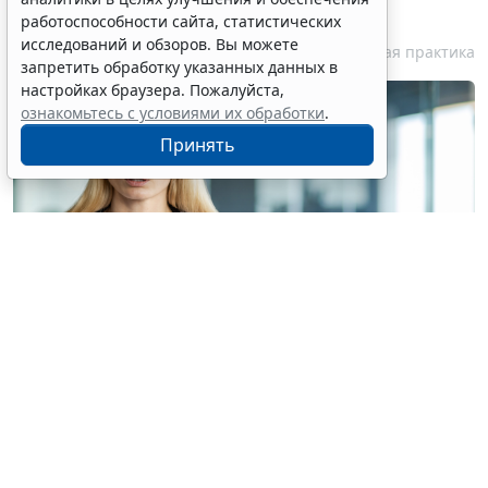
публиковать без его согласия
работоспособности сайта, статистических
исследований и обзоров. Вы можете
7 августа 2026 18:27
Судебная практика
запретить обработку указанных данных в
настройках браузера. Пожалуйста,
ознакомьтесь с условиями их обработки
.
Принять
© voronaman / Фотобанк 123RF.com
Конституционный Суд РФ отказал интернет-порталу
без статуса СМИ в приеме жалобы на
пункты 6
и
7
части 1 статьи 6
Закона о персональных данных
(ПДн) (
Определение Конституционного Суда РФ от 30