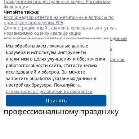
Гражданский процессуальный кодекс Российской
Федерации
Читайте также:
Рособрнадзор ответил на нетипичные вопросы по
процедуре проведения ЕГЭ
Демонстрационный экзамен в колледжах зачтут как
независимую оценку квалификации
Что нужно и можно взять с собой выпускнику на Единый
государственный экзамен
Мы обрабатываем локальные данные
Лимит вычета на обучение каждого ребенка в год
браузера и используем инструменты
составляет 110 тыс. руб.
аналитики в целях улучшения и обеспечения
Правительство РФ утвердило новые правила пожарной
безопасности в лесах
работоспособности сайта, статистических
исследований и обзоров. Вы можете
запретить обработку указанных данных в
настройках браузера. Пожалуйста,
ознакомьтесь с условиями их обработки
.
Суд поддержал снижение
Принять
работнику премии к
профессиональному празднику
6 августа 2026 10:58
Судебная практика